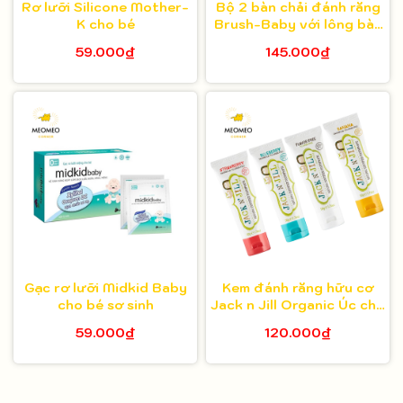
Rơ lưỡi Silicone Mother-
Bộ 2 bàn chải đánh răng
K cho bé
Brush-Baby với lông bàn
chải mềm mại cho bé giai
59.000₫
145.000₫
đoạn 1 (0-18 tháng)
Gạc rơ lưỡi Midkid Baby
Kem đánh răng hữu cơ
cho bé sơ sinh
Jack n Jill Organic Úc cho
bé
59.000₫
120.000₫