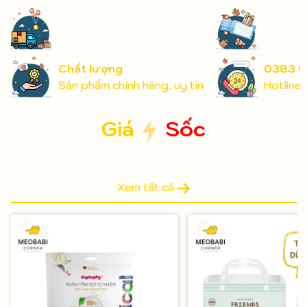
Chất lượng
0383 9
Sản phẩm chính hãng, uy tín
Hotline
Giá
Sốc
Chương trình đã kết thúc, hẹn gặp lại trong thời gian sớm
nhất!
Xem tất cả