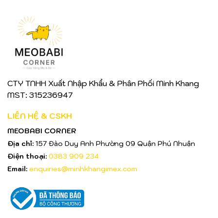
CTY TNHH Xuất Nhập Khẩu & Phân Phối Minh Khang
MST: 315236947
LIÊN HỆ & CSKH
MEOBABI CORNER
Địa chỉ:
157 Đào Duy Anh Phường 09 Quận Phú Nhuận
Điện thoại:
0383 909 234
Email:
enquiries@minhkhangimex.com