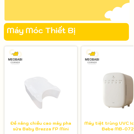
Máy Móc Thiết Bị
Đế nâng chiều cao máy pha
Máy tiệt trùng UVC I
sữa Baby Brezza FP Mini
Bebe MB-072