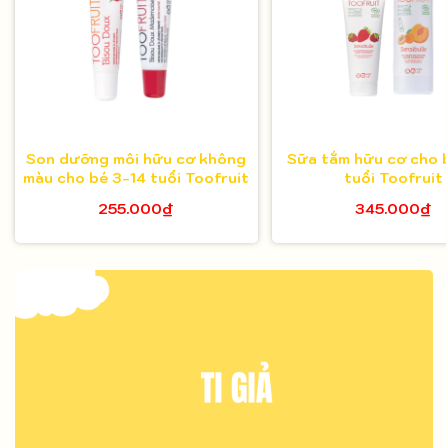
Son dưỡng môi hữu cơ không
Sữa tắm hữu cơ cho 
màu cho bé 3-14 tuổi Toofruit
tuổi Toofruit
255.000₫
345.000₫