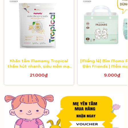
Khăn tắm Mamamy Tropical
[Miếng lẻ] Bỉm Momo 
thấm hút nhanh, siêu mềm mại
Bản Friends | Mềm mạ
cho bé và mẹ
hút tốt, nâng niu là
21.000₫
9.000₫