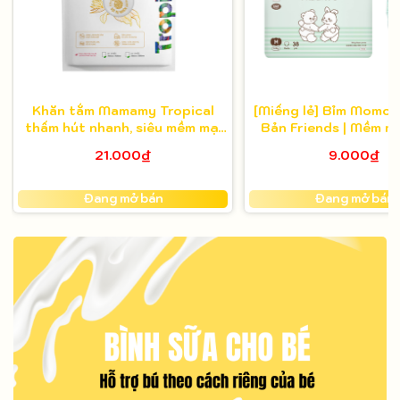
Mã giảm giá:
Khăn tắm Mamamy Tropical
[Miếng lẻ] Bỉm Momo 
thấm hút nhanh, siêu mềm mại
Bản Friends | Mềm mạ
cho bé và mẹ
hút tốt, nâng niu là
Ngày hết hạn:
21.000₫
9.000₫
Điều kiện:
Đang mở bán
Đang mở bán