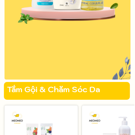
Tắm Gội & Chăm Sóc Da