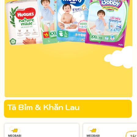
Tã Bỉm & Khăn Lau