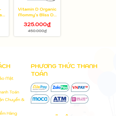
-
Vitamin D Organic
s
Mommy's Bliss D3
hữu cơ 400IU Cho
325.000₫
Bé Từ Sơ Sinh,
450.000₫
3.24ml
ÁCH
PHƯƠNG THỨC THANH
TOÁN
Bảo Mật
hanh Toán
Vận Chuyển &
iểm Hàng