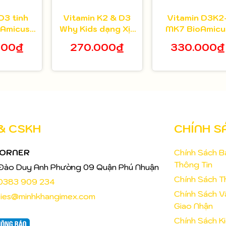
D3 tinh
Vitamin K2 & D3
Vitamin D3K2
oAmicus
Why Kids dạng Xịt
MK7 BioAmicu
 10ml
cho bé từ sơ sinh
cho bé 10ml
000₫
270.000₫
330.000₫
15ml
 & CSKH
CHÍNH S
CORNER
Chính Sách 
Thông Tin
Đào Duy Anh Phường 09 Quận Phú Nhuận
Chính Sách T
0383 909 234
Chính Sách 
ries@minhkhangimex.com
Giao Nhận
Chính Sách K