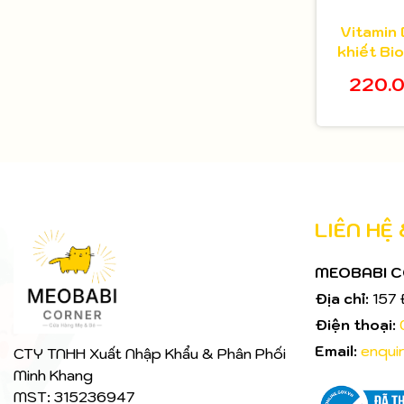
Vitamin 
khiết Bi
cho bé
220.
LIÊN HỆ
MEOBABI 
Địa chỉ:
157 
Điện thoại:
Email:
enqui
CTY TNHH Xuất Nhập Khẩu & Phân Phối
Minh Khang
MST: 315236947