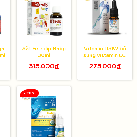
ga-
Sắt Ferrolip Baby
Vitamin D3K2 bổ
ml
30ml
sung vittamin D3
K2 Sunday Natural
315.000₫
275.000₫
- 28%