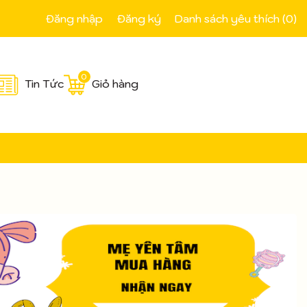
Đăng nhập
Đăng ký
Danh sách yêu thích (
0
)
0
Tin Tức
Giỏ hàng