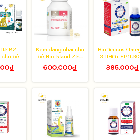
 D3 K2
Kẽm dạng nhai cho
BioAmicus Ome
 cho bé
bé Bio Island ZInc
3 DHA+ EPA 30
120 viên
000₫
600.000₫
385.000₫