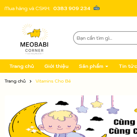
Mua hàng và CSKH:
0383 909 234
Trang chủ
Giới thiệu
Sản phẩm
Tin tứ
Trang chủ
Vitamins Cho Bé