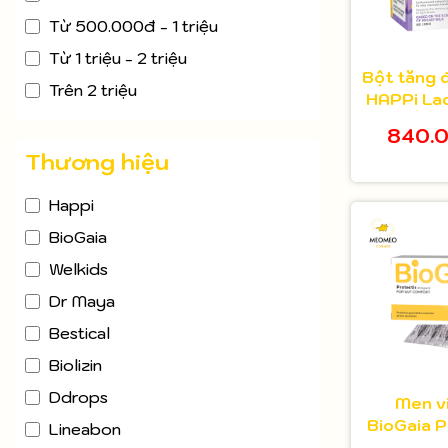
Từ 500.000đ - 1 triệu
Từ 1 triệu - 2 triệu
Bột tăng 
Trên 2 triệu
HAPPi Lac
Baby Úc c
840.
1 thán
Thương hiệu
Happi
BioGaia
Welkids
Dr Maya
Bestical
Biolizin
Ddrops
Men vi
BioGaia P
Lineabon
dạng bột