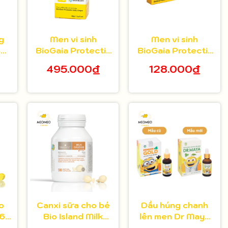
g
Men vi sinh
Men vi sinh
ho
BioGaia Protectis
BioGaia Protectis
 20
cho bé 5ml
dạng viên hộp 10
495.000₫
128.000₫
viên
o
Canxi sữa cho bé
Dầu húng chanh
 60
Bio Island Milk
lên men Dr Maya
Calcium 90 viên
Minion Gold hỗ trợ