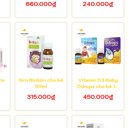
660.000₫
240.000₫
sốt, ho hen,cảm
cúm Minion Gold
30ml
Bio
Siro Biolizin cho bé
Vitamin D3 Baby
50ml
Ddrops cho bé từ
sơ sinh
315.000₫
450.000₫