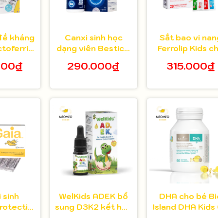
đề kháng
Canxi sinh học
Sắt bao vi nan
toferrin
dạng viên Bestical
Ferrolip Kids c
ho bé từ
X cho bé từ 8 tuổi
bé từ 1 tuổi hộp
000₫
290.000₫
315.000₫
g tuổi
30 viên
gói
 sinh
WelKids ADEK bổ
DHA cho bé Bi
rotectis
sung D3K2 kết hợp
Island DHA Kids
 hộp 30
Vitamin A, E hỗ trợ
viên