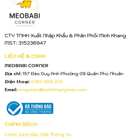
CTY TNHH Xuất Nhập Khẩu & Phân Phối Minh Khang
MST: 315236947
LIÊN HỆ & CSKH
MEOBABI CORNER
Địa chỉ:
157 Đào Duy Anh Phường 09 Quận Phú Nhuận
Điện thoại:
0383 909 234
Email:
enquiries@minhkhangimex.com
CHÍNH SÁCH
Chính Sách Bảo Mật Thông Tin