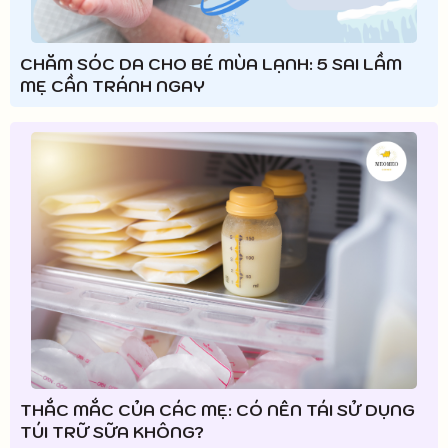
CHĂM SÓC DA CHO BÉ MÙA LẠNH: 5 SAI LẦM
MẸ CẦN TRÁNH NGAY
THẮC MẮC CỦA CÁC MẸ: CÓ NÊN TÁI SỬ DỤNG
TÚI TRỮ SỮA KHÔNG?