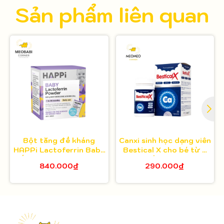
Sản phẩm liên quan
Bột tăng đề kháng
Canxi sinh học dạng viên
HAPPi Lactoferrin Baby
Bestical X cho bé từ 8
Úc cho bé từ 1 tháng
tuổi 30 viên
840.000₫
290.000₫
tuổi