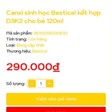
Canxi sinh học Bestical kết hợp
D3K2 cho bé 120ml
Mã sản phẩm:
3830056330632
Tình trạng:
Còn hàng
Loại:
Đang cập nhật
Thương hiệu:
Bestical
290.000₫
Số lượng:
Mã giảm giá:
Ngày hết hạn:
THÊM VÀO GIỎ HÀNG
Điều kiện: