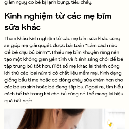
giảm nguy cơ bé bị lạnh bụng, tiêu chảy.
Kinh nghiệm từ các mẹ bỉm
sữa khác
Tham khảo kinh nghiệm từ các mẹ bỉm sữa khác cũng
sẽ giúp mẹ giải quyết được bài toán “Làm cách nào
để bé chịu bú bình?”. Nhiều mẹ bỉm khuyên rằng nên
tạo một không gian yên tĩnh và ít ánh sáng chói để bé
tập trung bú tốt hơn. Một số mẹ khác lại thành công
khi thử các loại núm ti có chất liệu mềm mại, hình dạng
giống bầu ti mẹ hoặc có dòng chảy sữa chậm hơn cho
các bé sơ sinh hoặc bé đang tập bú. Ngoài ra, tìm hiểu
cách bế bé trong khi cho bú cũng có thể mang lại hiệu
quả bất ngờ.