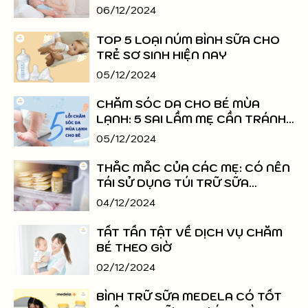
06/12/2024
TOP 5 LOẠI NÚM BÌNH SỮA CHO
TRẺ SƠ SINH HIỆN NAY
05/12/2024
CHĂM SÓC DA CHO BÉ MÙA
LẠNH: 5 SAI LẦM MẸ CẦN TRÁNH
NGAY
05/12/2024
THẮC MẮC CỦA CÁC MẸ: CÓ NÊN
TÁI SỬ DỤNG TÚI TRỮ SỮA
KHÔNG?
04/12/2024
TẤT TẦN TẬT VỀ DỊCH VỤ CHĂM
BÉ THEO GIỜ
02/12/2024
BÌNH TRỮ SỮA MEDELA CÓ TỐT