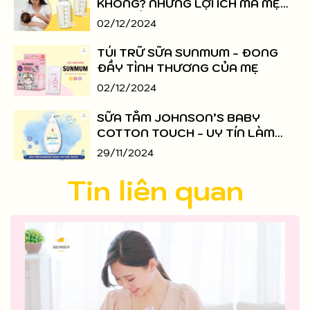
KHÔNG? NHỮNG LỢI ÍCH MÀ MẸ
NÊN BIẾT
02/12/2024
TÚI TRỮ SỮA SUNMUM - ĐONG
ĐẦY TÌNH THƯƠNG CỦA MẸ
02/12/2024
SỮA TẮM JOHNSON’S BABY
COTTON TOUCH - UY TÍN LÀM
NÊN THƯƠNG HIỆU
29/11/2024
Tin liên quan