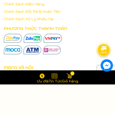
Chính Sách Kiểm Hàng
Chính Sách Đổi Trả & Hoàn Tiền
Chính Sách Xử Lý Khiếu Nại
PHƯƠNG THỨC THANH TOÁN
MẠNG XÃ HỘI
0
Ưu đãi
Tin Tức
Giỏ hàng
Bản quyền thuộc về
Aucom Trading Pty Ltd
.
Cung cấp bởi
Sapo