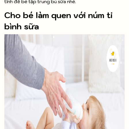
tĩnh để bé tập trung bú sữa nhé.
Cho bé làm quen với núm ti
bình sữa