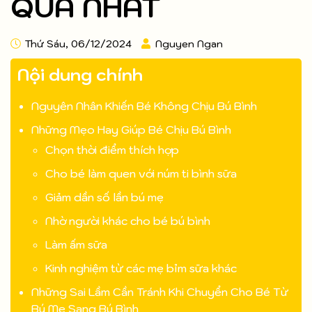
QUẢ NHẤT
Thứ Sáu, 06/12/2024
Nguyen Ngan
Nội dung chính
Nguyên Nhân Khiến Bé Không Chịu Bú Bình
Những Mẹo Hay Giúp Bé Chịu Bú Bình
Chọn thời điểm thích hợp
Cho bé làm quen với núm ti bình sữa
Giảm dần số lần bú mẹ
Nhờ người khác cho bé bú bình
Làm ấm sữa
Kinh nghiệm từ các mẹ bỉm sữa khác
Những Sai Lầm Cần Tránh Khi Chuyển Cho Bé Từ
Bú Mẹ Sang Bú Bình