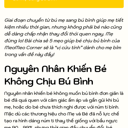
Giai đoạn chuyển từ bú mẹ sang bú bình giúp mẹ tiết
kiệm nhiều thời gian, nhưng không phải bé nào cũng
dễ dàng chấp nhận thay đổi thói quen ngay. Mẹ
đừng lo! Bài chia sẻ 5 mẹo giúp bé chịu bú bình của
MeoMeo Corner sẽ là “vị cứu tính” dành cho mẹ bỉm
trong vấn đề này đấy!
Nguyên Nhân Khiến Bé
Không Chịu Bú Bình
Nguyên nhân khiến bé không muốn bú bình đơn giản là
bé đã quá quen với cảm giác ấm áp và gần gũi khi bú
mẹ, hoặc do bé chưa thích nghi được với núm ti bình.
Mặc dù các thương hiệu cho Mẹ và Bé đã nỗ lực chế
tạo ra hình dáng núm ti thay thế giống với bầu ngực
mẹ 90 - 99%, nhưng thời gian đầu chuyển đổi, bé