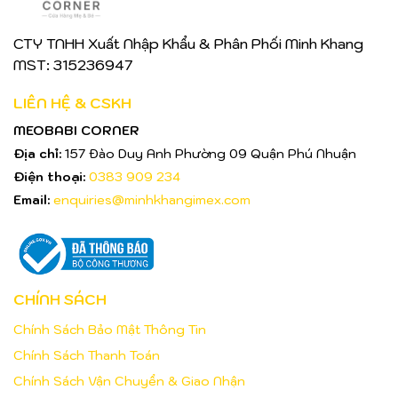
CTY TNHH Xuất Nhập Khẩu & Phân Phối Minh Khang
MST: 315236947
LIÊN HỆ & CSKH
MEOBABI CORNER
Địa chỉ:
157 Đào Duy Anh Phường 09 Quận Phú Nhuận
Điện thoại:
0383 909 234
Email:
enquiries@minhkhangimex.com
CHÍNH SÁCH
Chính Sách Bảo Mật Thông Tin
Chính Sách Thanh Toán
Chính Sách Vận Chuyển & Giao Nhận