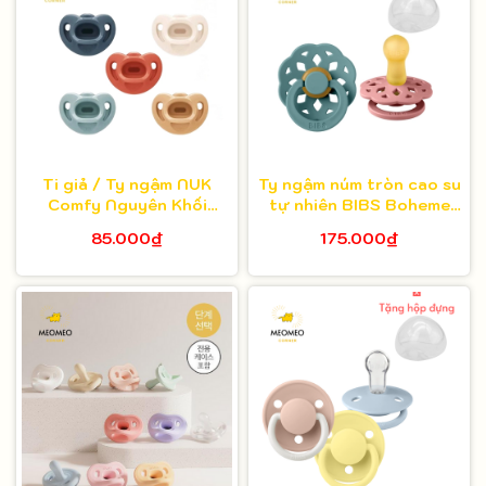
Ti giả / Ty ngậm NUK
Ty ngậm núm tròn cao su
Comfy Nguyên Khối
tự nhiên BIBS Boheme
Silicone
Latex BIB
85.000₫
175.000₫