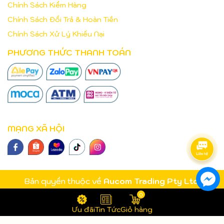
Chính Sách Kiểm Hàng
Chính Sách Đổi Trả & Hoàn Tiền
Chính Sách Xử Lý Khiếu Nại
PHƯƠNG THỨC THANH TOÁN
MẠNG XÃ HỘI
Bản quyền thuộc về
Aucom Trading Pty Ltd
.
Cung cấp bởi
Sapo
0
Ưu đãi
Tin Tức
Giỏ hàng