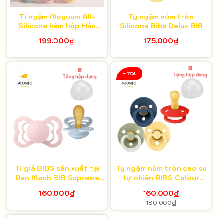
Ti ngậm Moyuum All-
Ty ngậm núm tròn
Silicone kèm hộp Hàn
Silicone Bibs Delux BIB
Quốc
199.000₫
175.000₫
- 11%
Ti giả BIBS sản xuất tại
Ty ngậm núm tròn cao su
Đan Mạch BIB Supreme
tự nhiên BIBS Colour
Latex bibs cao su núm
Latex BIB
160.000₫
160.000₫
dẹp
180.000₫