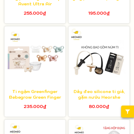
Avent Ultra Air
255.000₫
195.000₫
Ti ngậm Greenfinger
Dây đeo silicone ti giả,
Bebegrow Green Finger
gặm nướu Heorshe
235.000₫
80.000₫