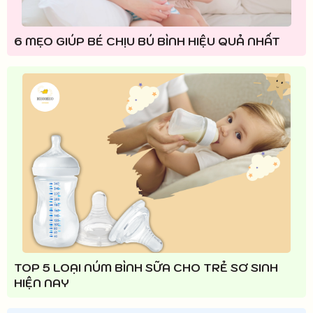
6 MẸO GIÚP BÉ CHỊU BÚ BÌNH HIỆU QUẢ NHẤT
TOP 5 LOẠI NÚM BÌNH SỮA CHO TRẺ SƠ SINH
HIỆN NAY