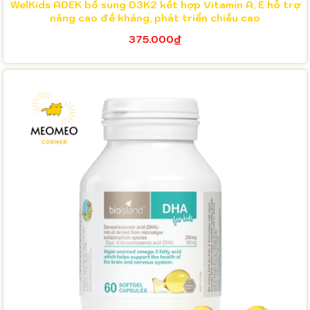
WelKids ADEK bổ sung D3K2 kết hợp Vitamin A, E hỗ trợ
nâng cao đề kháng, phát triển chiều cao
375.000₫