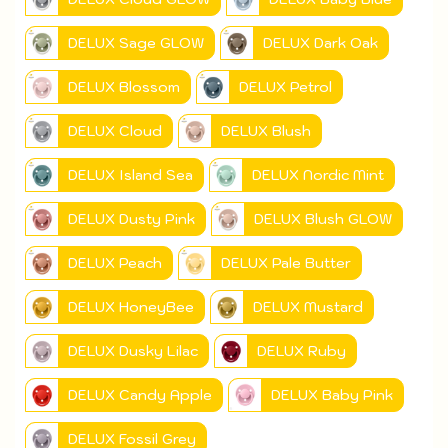
DELUX Sage GLOW
DELUX Dark Oak
DELUX Blossom
DELUX Petrol
DELUX Cloud
DELUX Blush
DELUX Island Sea
DELUX Nordic Mint
DELUX Dusty Pink
DELUX Blush GLOW
DELUX Peach
DELUX Pale Butter
DELUX HoneyBee
DELUX Mustard
DELUX Dusky Lilac
DELUX Ruby
DELUX Candy Apple
DELUX Baby Pink
DELUX Fossil Grey