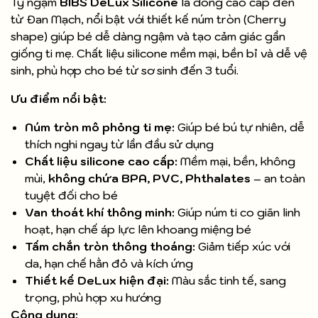
Ty ngậm
BIBS DeLux Silicone
là dòng cao cấp đến
từ Đan Mạch, nổi bật với thiết kế núm tròn (Cherry
shape) giúp bé dễ dàng ngậm và tạo cảm giác gần
giống ti mẹ. Chất liệu silicone mềm mại, bền bỉ và dễ vệ
sinh, phù hợp cho bé từ sơ sinh đến 3 tuổi.
Ưu điểm nổi bật:
Núm tròn mô phỏng ti mẹ:
Giúp bé bú tự nhiên, dễ
thích nghi ngay từ lần đầu sử dụng
Chất liệu silicone cao cấp:
Mềm mại, bền, không
mùi,
không chứa BPA, PVC, Phthalates
– an toàn
tuyệt đối cho bé
Van thoát khí thông minh:
Giúp núm ti co giãn linh
hoạt, hạn chế áp lực lên khoang miệng bé
Tấm chắn tròn thông thoáng:
Giảm tiếp xúc với
da, hạn chế hằn đỏ và kích ứng
Thiết kế DeLux hiện đại:
Màu sắc tinh tế, sang
trọng, phù hợp xu hướng
Công dụng: