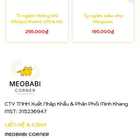
Ti ngậm thông khí
Ty ngậm siêu nhẹ
Philips Avent Ultra Air
Moyuum
255.000₫
195.000₫
CTY TNHH Xuất Nhập Khẩu & Phân Phối Minh Khang
MST: 315236947
LIÊN HỆ & CSKH
MEOBABI CORNER