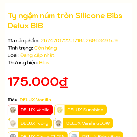
Ty ngậm núm tròn Silicone Bibs
Delux BIB
Mã sản phẩm:
2674701722-1718528863495-9
Tình trạng:
Còn hàng
Loại:
Đang cập nhật
Thương hiệu:
Bibs
175.000₫
Mã giảm giá:
Ngày hết hạn:
Màu:
DELUX Vanilla
DELUX Vanilla
DELUX Sunshine
Điều kiện:
DELUX Ivory
DELUX Vanilla GLOW
DELUX Cloud GLOW
DELUX Baby Blue