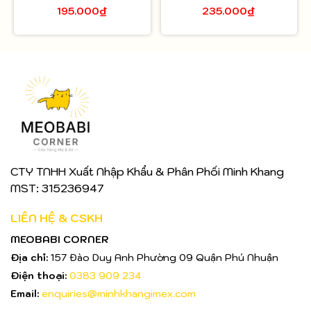
195.000₫
235.000₫
CTY TNHH Xuất Nhập Khẩu & Phân Phối Minh Khang
MST: 315236947
LIÊN HỆ & CSKH
MEOBABI CORNER
Địa chỉ:
157 Đào Duy Anh Phường 09 Quận Phú Nhuận
Điện thoại:
0383 909 234
Email:
enquiries@minhkhangimex.com