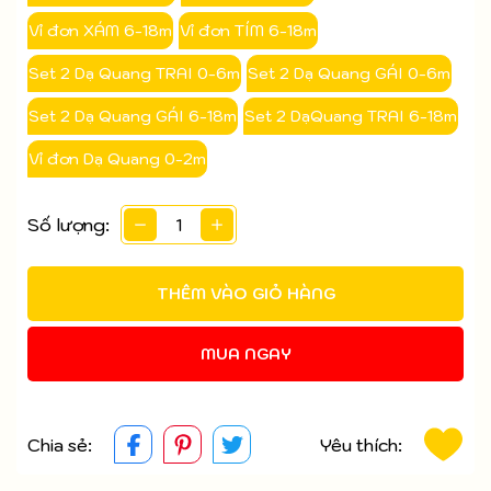
Vỉ đơn XÁM 6-18m
Vỉ đơn TÍM 6-18m
Set 2 Dạ Quang TRAI 0-6m
Set 2 Dạ Quang GÁI 0-6m
Set 2 Dạ Quang GÁI 6-18m
Set 2 DạQuang TRAI 6-18m
Vỉ đơn Dạ Quang 0-2m
Số lượng:
THÊM VÀO GIỎ HÀNG
MUA NGAY
Chia sẻ:
Yêu thích: