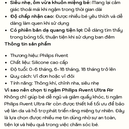
Siêu nhẹ, ôm vừa khuôn miệng bé:
Mang lại cảm
giác thoải mái khi ngậm trong thời gian dài
Độ chấp nhận cao:
Được nhiều bé yêu thích và dễ
dàng làm quen khi sử dụng
Có phiên bản dạ quang tiện lợi:
Dễ dàng tìm thấy
trong bóng tối, thuận tiện khi sử dụng ban đêm
Thông tin sản phẩm
Thương hiệu: Philips Avent
Chất liệu: Silicone cao cấp
Độ tuổi: 0-6 tháng, 6-18 tháng, 18 tháng trở lên
Quy cách: Vỉ đơn hoặc vỉ đôi
Tính năng: Thông khí, chỉnh nha, siêu nhẹ
Vì sao nên chọn ti ngậm Philips Avent Ultra Air
Không chỉ giúp bé dễ ngủ và giảm quấy khóc, ti ngậm
Philips Avent Ultra Air còn được thiết kế tối ưu để bảo
vệ làn da và hỗ trợ phát triển răng miệng tự nhiên. Đây
là lựa chọn được nhiều mẹ tin dùng nhờ sự an toàn,
tiện lợi và hiệu quả trong việc chăm sóc bé.