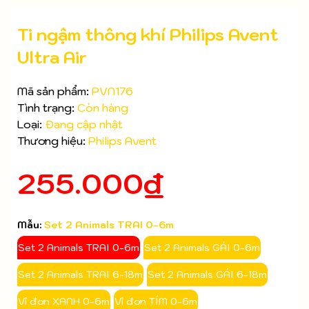
Ti ngậm thông khí Philips Avent
Ultra Air
Mã sản phẩm:
PVN176
Tình trạng:
Còn hàng
Loại:
Đang cập nhật
Thương hiệu:
Philips Avent
Mã giảm giá:
255.000₫
Ngày hết hạn:
Điều kiện:
Mẫu:
Set 2 Animals TRAI 0-6m
Set 2 Animals TRAI 0-6m
Set 2 Animals GÁI 0-6m
Set 2 Animals TRAI 6-18m
Set 2 Animals GÁI 6-18m
Vỉ đơn XANH 0-6m
Vỉ đơn TÍM 0-6m