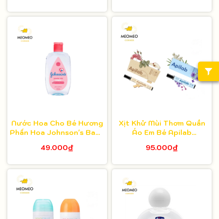
Nước Hoa Cho Bé Hương
Xịt Khử Mùi Thơm Quần
Phấn Hoa Johnson's Baby
Áo Em Bé Apilab
Cologne Power Mist
Deodorant 10ml
49.000₫
95.000₫