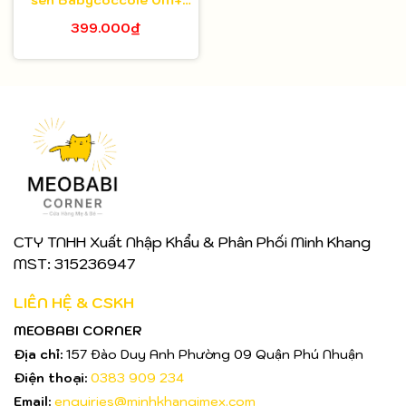
50ml
399.000₫
CTY TNHH Xuất Nhập Khẩu & Phân Phối Minh Khang
MST: 315236947
LIÊN HỆ & CSKH
MEOBABI CORNER
Địa chỉ:
157 Đào Duy Anh Phường 09 Quận Phú Nhuận
Điện thoại:
0383 909 234
Email:
enquiries@minhkhangimex.com