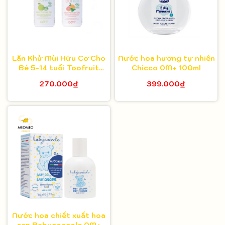
Lăn Khử Mùi Hữu Cơ Cho
Nước hoa hương tự nhiên
Bé 5-14 tuổi Toofruit
Chicco 0M+ 100ml
50ml
270.000₫
399.000₫
Nước hoa chiết xuất hoa
sen Babycoccole 0M+