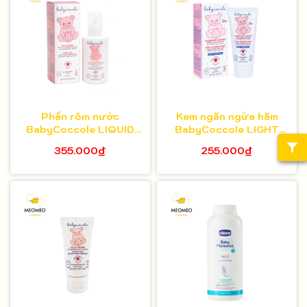
Phấn rôm nước
Kem ngăn ngừa hăm
BabyCoccole LIQUID
BabyCoccole LIGHT
TALC 125ml
CALMING PASTE 75ml
355.000₫
255.000₫