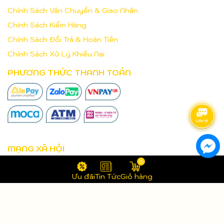
Chính Sách Vận Chuyển & Giao Nhận
Chính Sách Kiểm Hàng
Chính Sách Đổi Trả & Hoàn Tiền
Chính Sách Xử Lý Khiếu Nại
PHƯƠNG THỨC THANH TOÁN
MẠNG XÃ HỘI
0
Ưu đãi
Tin Tức
Giỏ hàng
Bản quyền thuộc về
Aucom Trading Pty Ltd
.
Cung cấp bởi
Sapo