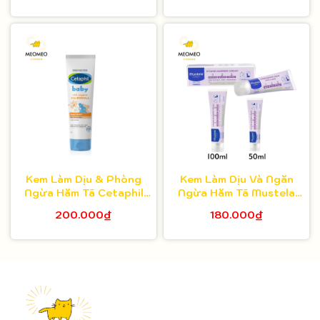
Kem Làm Dịu & Phòng
Kem Làm Dịu Và Ngăn
Ngừa Hăm Tã Cetaphil
Ngừa Hăm Tã Mustela
Baby Diaper Cream Với
Vitamin Barrier Cream
200.000₫
180.000₫
Hoa Cúc Hữu Cơ