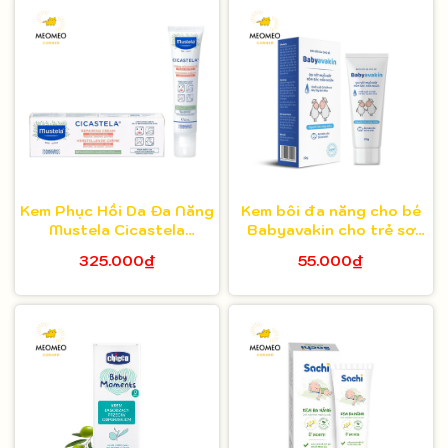
Kem Phục Hồi Da Đa Năng
Kem bôi đa năng cho bé
Mustela Cicastela
Babyavakin cho trẻ sơ
Repairing Cream 40ml
sinh 20g
325.000₫
55.000₫