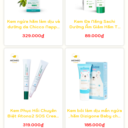
Kem ngừa hăm làm dịu và
Kem Đa Năng Sachi
dưỡng da Chicco Nappy
Dưỡng Ẩm Giảm Hăm Tã
Cream 100ml
Cho Bé Từ 0m+
329.000₫
89.000₫
Kem Phục Hồi Chuyên
Kem bôi làm dịu mẩn ngứa
Biệt Atono2 SOS Cream
, hăm Dizigone Baby cho
cho bé 20ml
bé 30g
319.000₫
185.000₫