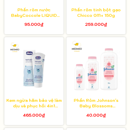
Phấn rôm nước
Phấn rôm tinh bột gạo
BabyCoccole LIQUID
Chicco 0M+ 150g
TALC 30ml
95.000₫
259.000₫
Kem ngừa hăm bảo vệ làm
Phấn Rôm Johnson's
dịu và phục hồi 4in1
Baby Blossoms
Chicco Natural Sensation
Cornstarch Baby Powder
465.000₫
40.000₫
0M+ 100ml