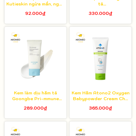
Kutieskin ngừa mẩn, ngứa
tã
& hăm 30g
App014567207468appy
92.000₫
330.000₫
Cream 50ml
Kem làm dịu hăm tã
Kem Hăm Atono2 Oxygen
Goongbe Pri-mmune
Babypowder Cream Cho
Calming Diaper Cream
Bé 100g
289.000₫
365.000₫
80ml