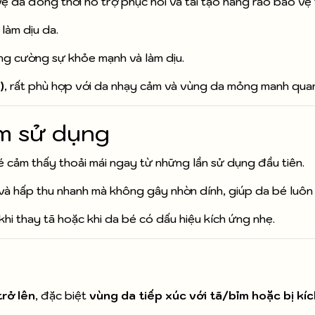
ệ da đồng thời hỗ trợ phục hồi và tái tạo hàng rào bảo vệ 
làm dịu da.
ng cường sự khỏe mạnh và làm dịu.
)
, rất phù hợp với da nhạy cảm và vùng da mỏng manh qua
ệm sử dụng
é cảm thấy thoải mái ngay từ những lần sử dụng đầu tiên.
à hấp thu nhanh mà không gây nhờn dính, giúp da bé luôn
hi thay tã hoặc khi da bé có dấu hiệu kích ứng nhẹ.
rở lên
, đặc biệt
vùng da tiếp xúc với tã/bỉm hoặc bị kí