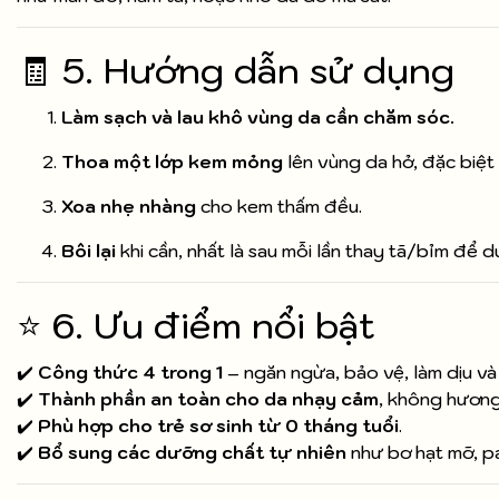
🧾 5. Hướng dẫn sử dụng
Làm sạch và lau khô vùng da cần chăm sóc.
Thoa một lớp kem mỏng
lên vùng da hở, đặc biệt 
Xoa nhẹ nhàng
cho kem thấm đều.
Bôi lại
khi cần, nhất là sau mỗi lần thay tã/bỉm để d
⭐ 6. Ưu điểm nổi bật
✔️
Công thức 4 trong 1
– ngăn ngừa, bảo vệ, làm dịu và 
✔️
Thành phần an toàn cho da nhạy cảm
, không hương 
✔️
Phù hợp cho trẻ sơ sinh từ 0 tháng tuổi
.
✔️
Bổ sung các dưỡng chất tự nhiên
như bơ hạt mỡ, p