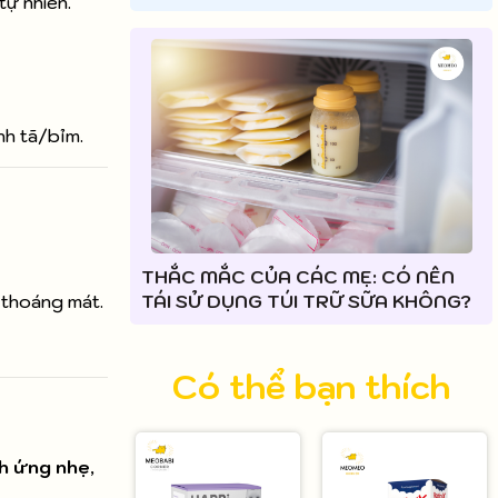
tự nhiên.
nh tã/bỉm.
THẮC MẮC CỦA CÁC MẸ: CÓ NÊN
 thoáng mát.
TÁI SỬ DỤNG TÚI TRỮ SỮA KHÔNG?
Có thể bạn thích
ch ứng nhẹ
,