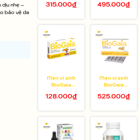
315.000₫
495.000₫
 dịu nhẹ –
tuổi hộp 20 gói
bé 5ml
ào bảo vệ da
Men vi sinh
Men vi sinh
BioGaia
BioGaia
Protectis dạng
Protectis dạng
128.000₫
525.000₫
viên hộp 10
bột hộp 30 gói
viên