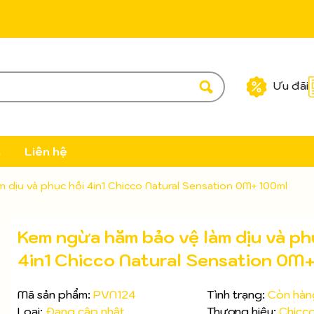
Ưu đãi
c
Liên hệ
 dịu và phục hồi 4in1 Chicco Natural Sensation 0M+ 100ml
Kem ngừa hăm bảo vệ làm dịu và ph
4in1 Chicco Natural Sensation 0M
Mã sản phẩm:
PVN124
Tình trạng:
Còn hàn
Loại:
Đang cập nhật
Thương hiệu:
Chicc