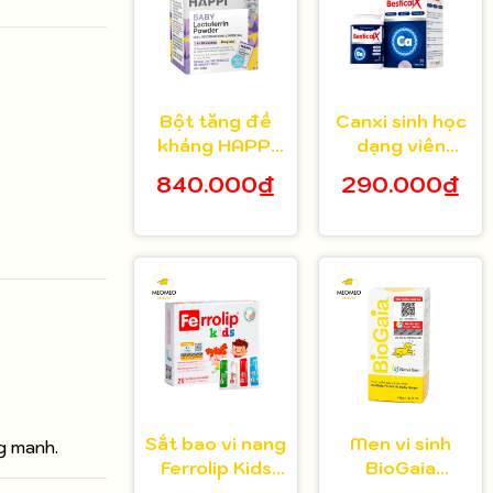
Bột tăng đề
Canxi sinh học
kháng HAPPi
dạng viên
Lactoferrin
Bestical X cho
840.000₫
290.000₫
Baby Úc cho
bé từ 8 tuổi 30
bé từ 1 tháng
viên
tuổi
Sắt bao vi nang
Men vi sinh
g manh.
Ferrolip Kids
BioGaia
cho bé từ 1
Protectis cho