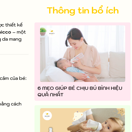
Thông tin bổ ích
c thiết kế
icco
– một
g da mang
 cảm của bé:
6 MẸO GIÚP BÉ CHỊU BÚ BÌNH HIỆU
QUẢ NHẤT
 bằng cách