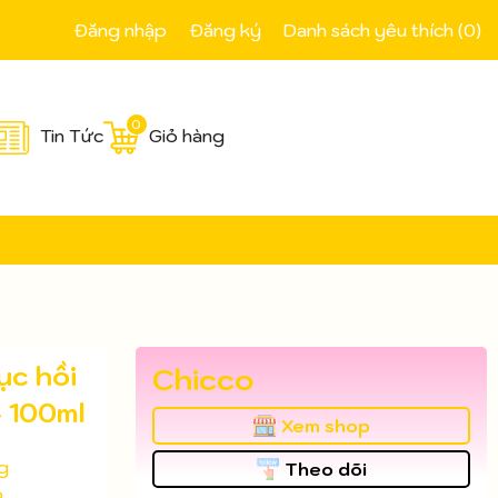
Đăng nhập
Đăng ký
Danh sách yêu thích (
0
)
0
Tin Tức
Giỏ hàng
ục hồi
Chicco
+ 100ml
Xem shop
g
Theo dõi
o