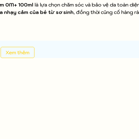
am 0M+ 100ml
là lựa chọn chăm sóc và bảo vệ da toàn diện
da nhạy cảm của bé từ sơ sinh
, đồng thời củng cố hàng r
Xem thêm