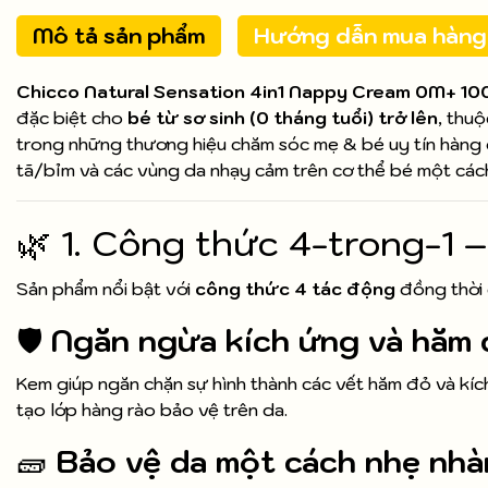
Mô tả sản phẩm
Hướng dẫn mua hàng
Chicco Natural Sensation 4in1 Nappy Cream 0M+ 10
đặc biệt cho
bé từ sơ sinh (0 tháng tuổi) trở lên
, thu
trong những thương hiệu chăm sóc mẹ & bé uy tín hàng
tã/bỉm và các vùng da nhạy cảm trên cơ thể bé một cách
🌿 1. Công thức 4-trong-1 
Sản phẩm nổi bật với
công thức 4 tác động
đồng thời
🛡️
Ngăn ngừa kích ứng và hăm 
Kem giúp ngăn chặn sự hình thành các vết hăm đỏ và kíc
tạo lớp hàng rào bảo vệ trên da.
🧱
Bảo vệ da một cách nhẹ nh