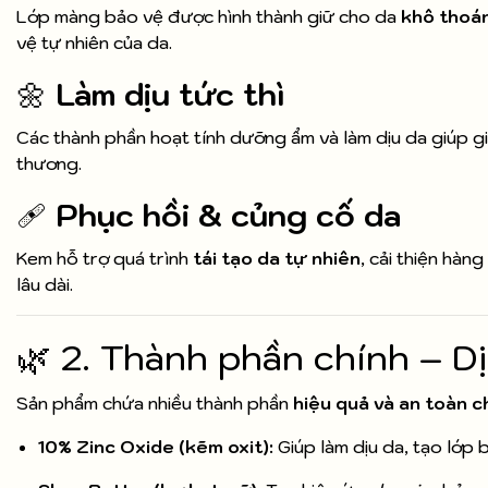
Lớp màng bảo vệ được hình thành giữ cho da
khô thoán
vệ tự nhiên của da.
🌼
Làm dịu tức thì
Các thành phần hoạt tính dưỡng ẩm và làm dịu da giúp g
thương.
🩹
Phục hồi & củng cố da
Kem hỗ trợ quá trình
tái tạo da tự nhiên
, cải thiện hà
lâu dài.
🌿 2. Thành phần chính – D
Sản phẩm chứa nhiều thành phần
hiệu quả và an toàn c
10% Zinc Oxide (kẽm oxit):
Giúp làm dịu da, tạo lớp 