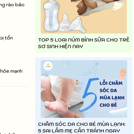
àng rào bảo
bị tổn
TOP 5 LOẠI NÚM BÌNH SỮA CHO TRẺ
SƠ SINH HIỆN NAY
 khỏe mạnh
CHĂM SÓC DA CHO BÉ MÙA LẠNH:
5 SAI LẦM MẸ CẦN TRÁNH NGAY