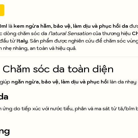
0ml
là
kem ngừa hăm, bảo vệ, làm dịu và phục hồi da
đượ
ộc dòng chăm sóc da
Natural Sensation
của thương hiệu
Ch
 đầu từ
Italy
. Sản phẩm được nghiên cứu để chăm sóc vùn
 nhẹ nhàng, an toàn và hiệu quả.
– Chăm sóc da toàn diện
 giúp
ngăn ngừa, bảo vệ, làm dịu và phục hồi
làn da nhạy
da
h ứng do tiếp xúc với nước tiểu, phân và ma sát từ tã/bỉm
àng