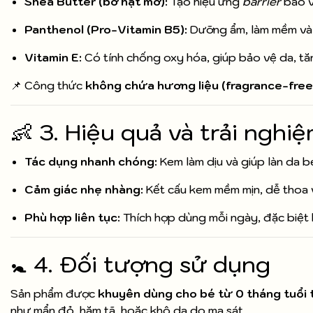
Shea Butter (bơ hạt mỡ):
Tạo hiệu ứng
barrier
bảo v
Panthenol (Pro-Vitamin B5):
Dưỡng ẩm, làm mềm và 
Vitamin E:
Có tính chống oxy hóa, giúp bảo vệ da, tă
📌 Công thức
không chứa hương liệu (fragrance-free
👶 3. Hiệu quả và trải nghi
Tác dụng nhanh chóng:
Kem làm dịu và giúp làn da b
Cảm giác nhẹ nhàng:
Kết cấu kem mềm mịn, dễ thoa v
Phù hợp liên tục:
Thích hợp dùng mỗi ngày, đặc biệt k
🚼 4. Đối tượng sử dụng
Sản phẩm được
khuyên dùng cho bé từ 0 tháng tuổi t
như mẩn đỏ, hăm tã, hoặc khô da do ma sát.