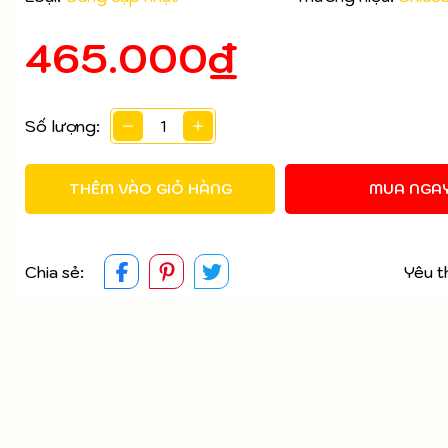
465.000₫
Mã giảm giá:
Ngày hết hạn:
Số lượng:
Điều kiện:
THÊM VÀO GIỎ HÀNG
MUA NGA
Chia sẻ:
Yêu t