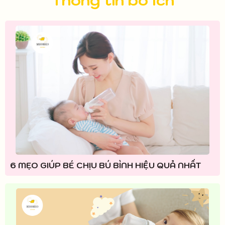
6 MẸO GIÚP BÉ CHỊU BÚ BÌNH HIỆU QUẢ NHẤT