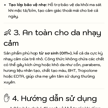
Tạo lớp bảo vệ nhẹ:
Hỗ trợ bảo vệ da khỏi ma sát
khi mặc tã/bỉm, tạo cảm giác thoải mái cho bé cả
ngày.
👶 3. An toàn cho da nhạy
cảm
Sản phẩm phù hợp
từ sơ sinh (0M+)
, kể cả da cực kỳ
nhạy cảm của trẻ nhỏ. Công thức không chứa các chất
có thể gây kích ứng hoặc khô da như cồn, parabens,
hương liệu nhân tạo, chất tạo màu, BHT, Tropolone
hoặc EDTA, giúp cha mẹ yên tâm sử dụng thường
xuyên.
✋ 4. Hướng dẫn sử dụng