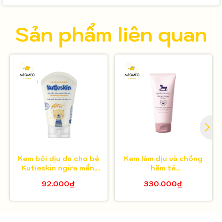
Sản phẩm liên quan
Kem bôi dịu da cho bé
Kem làm dịu và chống
Kutieskin ngừa mẩn,
hăm tã
ngứa & hăm 30g
App014567207468appy
92.000₫
330.000₫
Cream 50ml