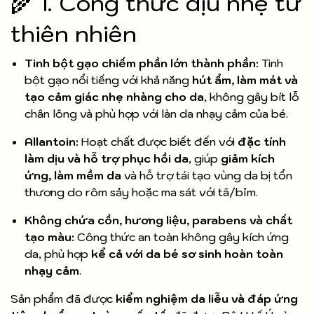
🌾 1. Công thức dịu nhẹ từ
thiên nhiên
Tinh bột gạo chiếm phần lớn thành phần:
Tinh
bột gạo nổi tiếng với khả năng
hút ẩm, làm mát và
tạo cảm giác nhẹ nhàng cho da
, không gây bít lỗ
chân lông và phù hợp với làn da nhạy cảm của bé.
Allantoin:
Hoạt chất được biết đến với
đặc tính
làm dịu và hỗ trợ phục hồi da
, giúp
giảm kích
ứng, làm mềm da
và hỗ trợ tái tạo vùng da bị tổn
thương do rôm sảy hoặc ma sát với tã/bỉm.
Không chứa cồn, hương liệu, parabens và chất
tạo màu:
Công thức an toàn không gây kích ứng
da, phù hợp
kể cả với da bé sơ sinh hoàn toàn
nhạy cảm
.
Sản phẩm đã được
kiểm nghiệm da liễu và đáp ứng