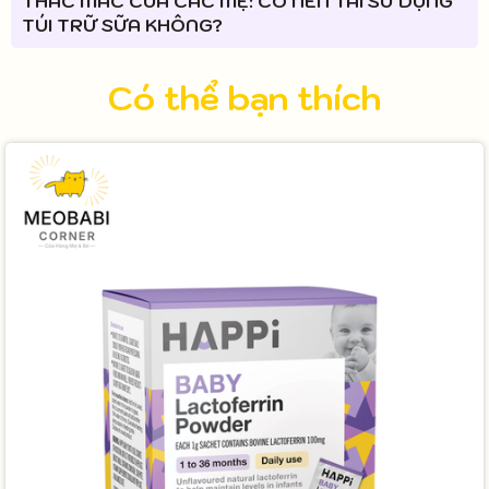
THẮC MẮC CỦA CÁC MẸ: CÓ NÊN TÁI SỬ DỤNG
TÚI TRỮ SỮA KHÔNG?
Có thể bạn thích