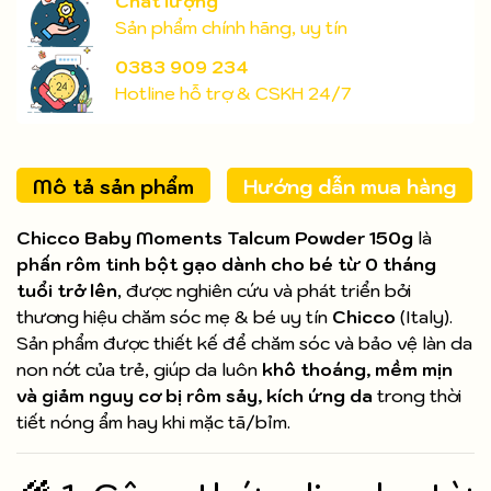
Chất lượng
Sản phẩm chính hãng, uy tín
0383 909 234
Hotline hỗ trợ & CSKH 24/7
Mô tả sản phẩm
Hướng dẫn mua hàng
Chicco Baby Moments Talcum Powder 150g
là
phấn rôm tinh bột gạo dành cho bé từ 0 tháng
tuổi trở lên
, được nghiên cứu và phát triển bởi
thương hiệu chăm sóc mẹ & bé uy tín
Chicco
(Italy).
Sản phẩm được thiết kế để chăm sóc và bảo vệ làn da
non nớt của trẻ, giúp da luôn
khô thoáng, mềm mịn
và giảm nguy cơ bị rôm sảy, kích ứng da
trong thời
tiết nóng ẩm hay khi mặc tã/bỉm.