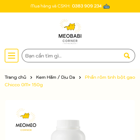
Mua hàng và CSKH:
0383 909 234
Trang chủ
Kem Hăm / Dịu Da
Phấn rôm tinh bột gạo
Chicco 0M+ 150g