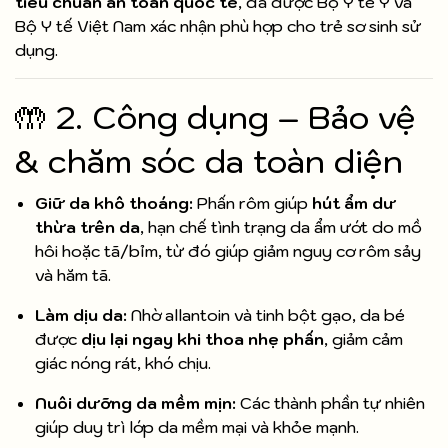
tiêu chuẩn an toàn quốc tế
, đã được Bộ Y tế Ý và
Bộ Y tế Việt Nam xác nhận phù hợp cho trẻ sơ sinh sử
dụng.
🤲 2. Công dụng – Bảo vệ
& chăm sóc da toàn diện
Giữ da khô thoáng:
Phấn rôm giúp
hút ẩm dư
thừa trên da
, hạn chế tình trạng da ẩm ướt do mồ
hôi hoặc tã/bỉm, từ đó giúp giảm nguy cơ rôm sảy
và hăm tã.
Làm dịu da:
Nhờ allantoin và tinh bột gạo, da bé
được
dịu lại ngay khi thoa nhẹ phấn
, giảm cảm
giác nóng rát, khó chịu.
Nuôi dưỡng da mềm mịn:
Các thành phần tự nhiên
giúp duy trì lớp da mềm mại và khỏe mạnh.