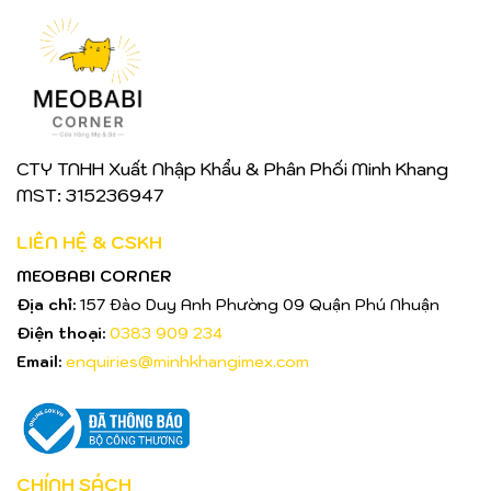
CTY TNHH Xuất Nhập Khẩu & Phân Phối Minh Khang
MST: 315236947
LIÊN HỆ & CSKH
MEOBABI CORNER
Địa chỉ:
157 Đào Duy Anh Phường 09 Quận Phú Nhuận
Điện thoại:
0383 909 234
Email:
enquiries@minhkhangimex.com
CHÍNH SÁCH