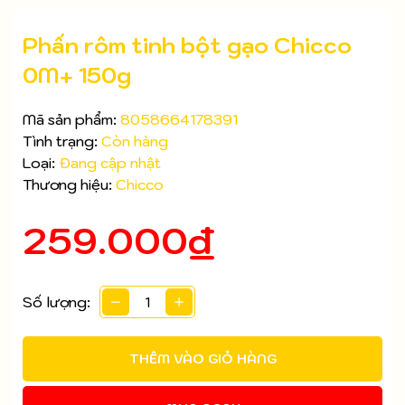
Phấn rôm tinh bột gạo Chicco
0M+ 150g
Mã sản phẩm:
8058664178391
Tình trạng:
Còn hàng
Loại:
Đang cập nhật
Thương hiệu:
Chicco
259.000₫
Mã giảm giá:
Số lượng:
Ngày hết hạn:
THÊM VÀO GIỎ HÀNG
Điều kiện: