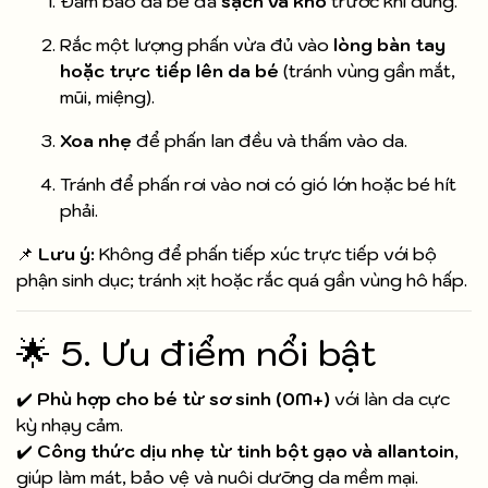
Đảm bảo da bé đã
sạch và khô
trước khi dùng.
Rắc một lượng phấn vừa đủ vào
lòng bàn tay
hoặc trực tiếp lên da bé
(tránh vùng gần mắt,
mũi, miệng).
Xoa nhẹ
để phấn lan đều và thấm vào da.
Tránh để phấn rơi vào nơi có gió lớn hoặc bé hít
phải.
📌
Lưu ý:
Không để phấn tiếp xúc trực tiếp với bộ
phận sinh dục; tránh xịt hoặc rắc quá gần vùng hô hấp.
🌟 5. Ưu điểm nổi bật
✔️
Phù hợp cho bé từ sơ sinh (0M+)
với làn da cực
kỳ nhạy cảm.
✔️
Công thức dịu nhẹ từ tinh bột gạo và allantoin
,
giúp làm mát, bảo vệ và nuôi dưỡng da mềm mại.