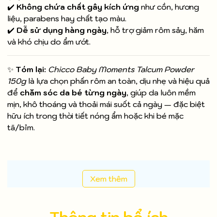
✔️
Không chứa chất gây kích ứng
như cồn, hương
liệu, parabens hay chất tạo màu.
✔️
Dễ sử dụng hàng ngày
, hỗ trợ giảm rôm sảy, hăm
và khó chịu do ẩm ướt.
✨
Tóm lại:
Chicco Baby Moments Talcum Powder
150g
là lựa chọn phấn rôm an toàn, dịu nhẹ và hiệu quả
để
chăm sóc da bé từng ngày
, giúp da luôn mềm
mịn, khô thoáng và thoải mái suốt cả ngày — đặc biệt
hữu ích trong thời tiết nóng ẩm hoặc khi bé mặc
tã/bỉm.
Xem thêm
Thông tin bổ ích