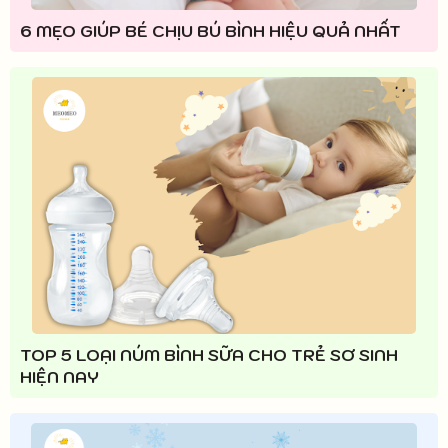
6 MẸO GIÚP BÉ CHỊU BÚ BÌNH HIỆU QUẢ NHẤT
TOP 5 LOẠI NÚM BÌNH SỮA CHO TRẺ SƠ SINH
HIỆN NAY