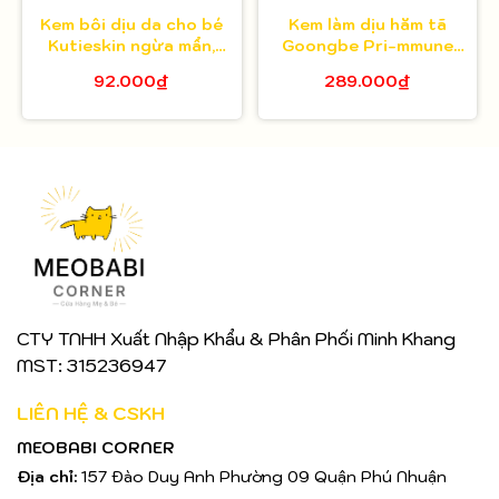
Kem bôi dịu da cho bé
Kem làm dịu hăm tã
Kutieskin ngừa mẩn,
Goongbe Pri-mmune
ngứa & hăm 30g
Calming Diaper Cream
92.000₫
289.000₫
80ml
CTY TNHH Xuất Nhập Khẩu & Phân Phối Minh Khang
MST: 315236947
LIÊN HỆ & CSKH
MEOBABI CORNER
Địa chỉ:
157 Đào Duy Anh Phường 09 Quận Phú Nhuận