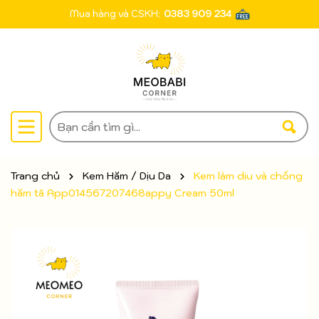
Mua hàng và CSKH:
0383 909 234
Trang chủ
Kem Hăm / Dịu Da
Kem làm dịu và chống
hăm tã App014567207468appy Cream 50ml