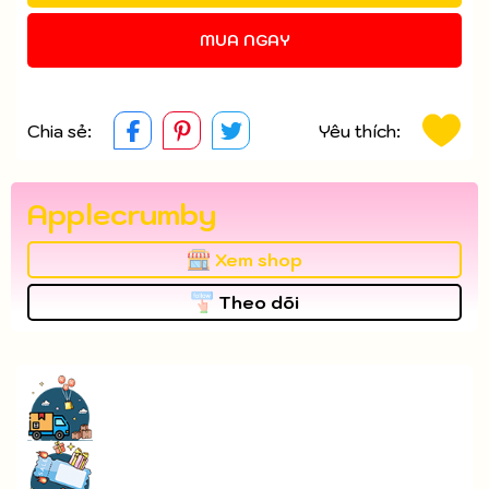
Điều kiện:
MUA NGAY
Chia sẻ:
Yêu thích:
Applecrumby
Xem shop
Theo dõi