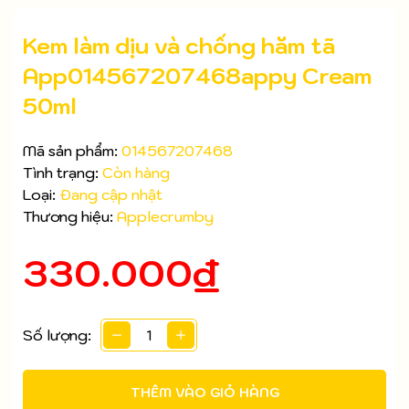
Kem làm dịu và chống hăm tã
App014567207468appy Cream
50ml
Mã sản phẩm:
014567207468
Tình trạng:
Còn hàng
Loại:
Đang cập nhật
Thương hiệu:
Applecrumby
330.000₫
Mã giảm giá:
Số lượng:
Ngày hết hạn:
THÊM VÀO GIỎ HÀNG