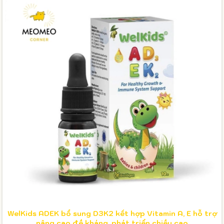
WelKids ADEK bổ sung D3K2 kết hợp Vitamin A, E hỗ trợ
nâng cao đề kháng, phát triển chiều cao