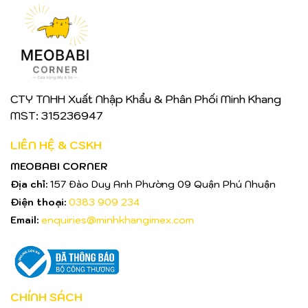
CTY TNHH Xuất Nhập Khẩu & Phân Phối Minh Khang
MST: 315236947
LIÊN HỆ & CSKH
MEOBABI CORNER
Địa chỉ:
157 Đào Duy Anh Phường 09 Quận Phú Nhuận
Điện thoại:
0383 909 234
Email:
enquiries@minhkhangimex.com
CHÍNH SÁCH