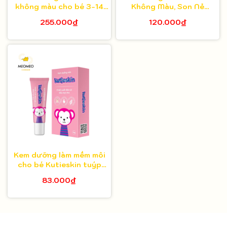
không màu cho bé 3-14
Không Màu, Son Nẻ
tuổi Toofruit
GOONGBE Kids Mild Lip
255.000₫
120.000₫
Balm 3g
Kem dưỡng làm mềm môi
cho bé Kutieskin tuýp
10gr
83.000₫