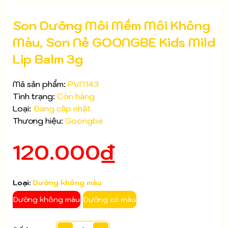
Son Dưỡng Môi Mềm Môi Không
Màu, Son Nẻ GOONGBE Kids Mild
Lip Balm 3g
Mã sản phẩm:
PVN143
Tình trạng:
Còn hàng
Loại:
Đang cập nhật
Thương hiệu:
Goongbe
120.000₫
Mã giảm giá:
Loại:
Dưỡng không màu
Ngày hết hạn:
Dưỡng không màu
Dưỡng có màu
Điều kiện: