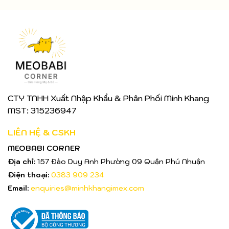
CTY TNHH Xuất Nhập Khẩu & Phân Phối Minh Khang
MST: 315236947
LIÊN HỆ & CSKH
MEOBABI CORNER
Địa chỉ:
157 Đào Duy Anh Phường 09 Quận Phú Nhuận
Điện thoại:
0383 909 234
Email:
enquiries@minhkhangimex.com