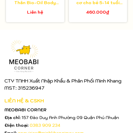
Thân Bio-Oil Body
cơ cho bé 5-14 tuổi
Lotion 175ml
Toofruit việt quất - lựu
Liên hệ
460.000₫
30ml
CTY TNHH Xuất Nhập Khẩu & Phân Phối Minh Khang
MST: 315236947
LIÊN HỆ & CSKH
MEOBABI CORNER
Địa chỉ:
157 Đào Duy Anh Phường 09 Quận Phú Nhuận
Điện thoại:
0383 909 234
Email:
enquiries@minhkhangimex.com