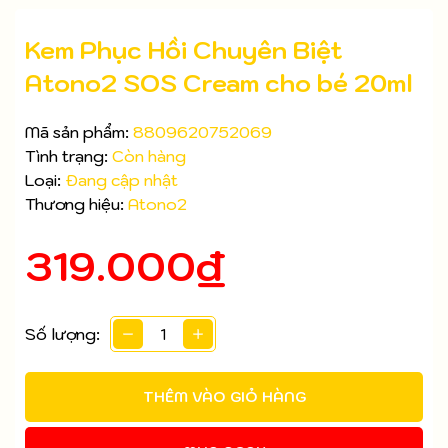
Kem Phục Hồi Chuyên Biệt
Atono2 SOS Cream cho bé 20ml
Mã sản phẩm:
8809620752069
Tình trạng:
Còn hàng
Loại:
Đang cập nhật
Thương hiệu:
Atono2
319.000₫
Số lượng:
Mã giảm giá:
THÊM VÀO GIỎ HÀNG
Ngày hết hạn:
Điều kiện: