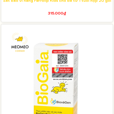
Sắt bao vi nang Ferrolip Kids cho bé từ 1 tuổi hộp 20 gói
315.000₫