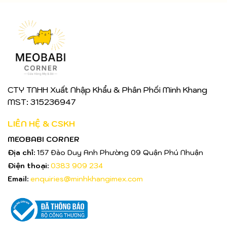
CTY TNHH Xuất Nhập Khẩu & Phân Phối Minh Khang
MST: 315236947
LIÊN HỆ & CSKH
MEOBABI CORNER
Địa chỉ:
157 Đào Duy Anh Phường 09 Quận Phú Nhuận
Điện thoại:
0383 909 234
Email:
enquiries@minhkhangimex.com