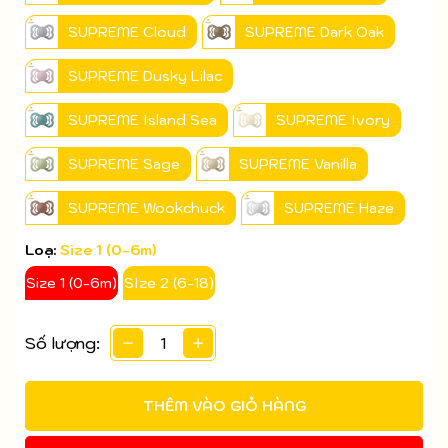
SUPREME Cloud
SUPREME Dark Oak
SUPREME Dusky Lilac
SUPREME Island Sea
SUPREME Ivory
SUPREME Sage
SUPREME Vanilla
SUPREME Wookchuck
SUPREME Haze
Loạ:
Size 1 (0-6m)
Size 1 (0-6m)
SIze 2 (6-18)
Số lượng:
THÊM VÀO GIỎ HÀNG