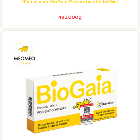
Men vi sinh BioGaia Protectis cho bé 5ml
495.000₫