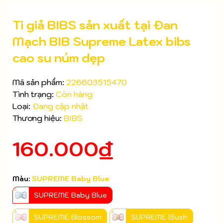
Ti giả BIBS sản xuất tại Đan
Mạch BIB Supreme Latex bibs
cao su núm dẹp
Mã sản phẩm:
226603515470
Tình trạng:
Còn hàng
Loại:
Đang cập nhật
Thương hiệu:
BIBS
Mã giảm giá:
160.000₫
Ngày hết hạn:
Điều kiện:
Màu:
SUPREME Baby Blue
SUPREME Baby Blue
SUPREME Blossom
SUPREME Blush