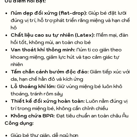
Ưu điểm nổi bật:
Núm dẹp đối xứng (flat-drop):
Giúp bé đặt lưỡi
đúng vị trí, hỗ trợ phát triển răng miệng và hạn chế
hô
Chất liệu cao su tự nhiên (Latex):
Mềm mại, đàn
hồi tốt, không mùi, an toàn cho bé
Van thoát khí thông minh:
Núm ti co giãn theo
khoang miệng, giảm lực hút và tạo cảm giác tự
nhiên
Tấm chắn cánh bướm độc đáo:
Giảm tiếp xúc với
da, hạn chế hằn đỏ và kích ứng
Lỗ thoáng khí lớn:
Giữ vùng miệng bé luôn khô
thoáng, tránh rôm sảy
Thiết kế đối xứng hoàn toàn:
Luôn nằm đúng vị
trí trong miệng bé, không cần chỉnh chiều
Không chứa BPA:
Đạt tiêu chuẩn an toàn châu Âu
Công dụng:
Giúp bé thư giãn, dễ ngủ hơn