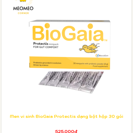
Men vi sinh BioGaia Protectis dạng bột hộp 30 gói
525.000₫