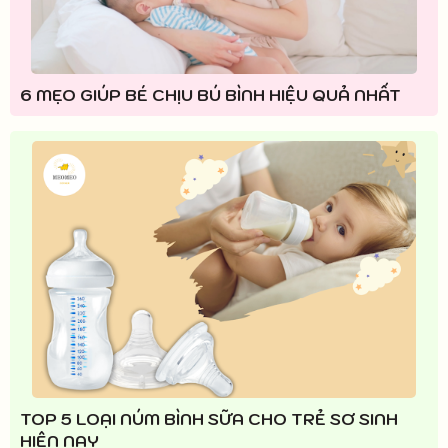
6 MẸO GIÚP BÉ CHỊU BÚ BÌNH HIỆU QUẢ NHẤT
TOP 5 LOẠI NÚM BÌNH SỮA CHO TRẺ SƠ SINH
HIỆN NAY