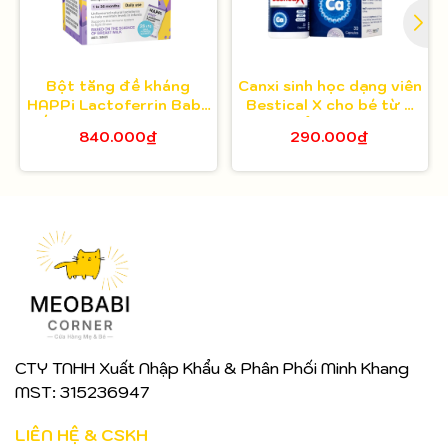
Bột tăng đề kháng
Canxi sinh học dạng viên
HAPPi Lactoferrin Baby
Bestical X cho bé từ 8
Úc cho bé từ 1 tháng
tuổi 30 viên
840.000₫
290.000₫
tuổi
CTY TNHH Xuất Nhập Khẩu & Phân Phối Minh Khang
MST: 315236947
LIÊN HỆ & CSKH