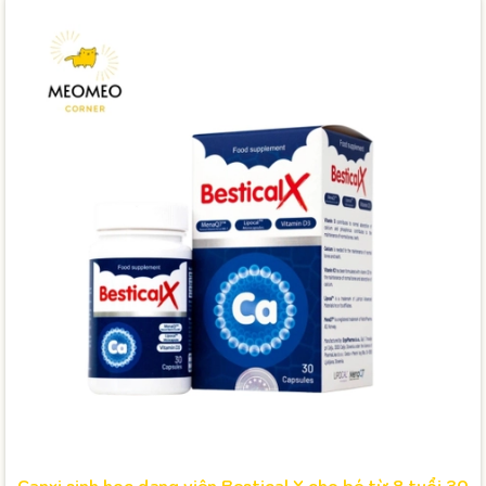
Canxi sinh học dạng viên Bestical X cho bé từ 8 tuổi 30