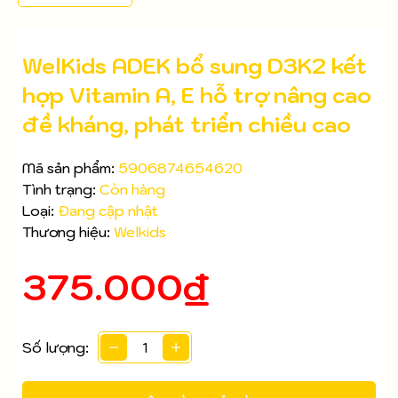
WelKids ADEK bổ sung D3K2 kết
hợp Vitamin A, E hỗ trợ nâng cao
đề kháng, phát triển chiều cao
Mã sản phẩm:
5906874654620
Tình trạng:
Còn hàng
Loại:
Đang cập nhật
Thương hiệu:
Welkids
375.000₫
Mã giảm giá:
Ngày hết hạn:
Số lượng:
Điều kiện: