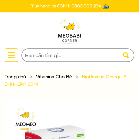
Mua hàng và CSKH:
0383 909 234
Trang chủ
Vitamins Cho Bé
BioAmicus Omega-3
DHA+ EPA 30ml