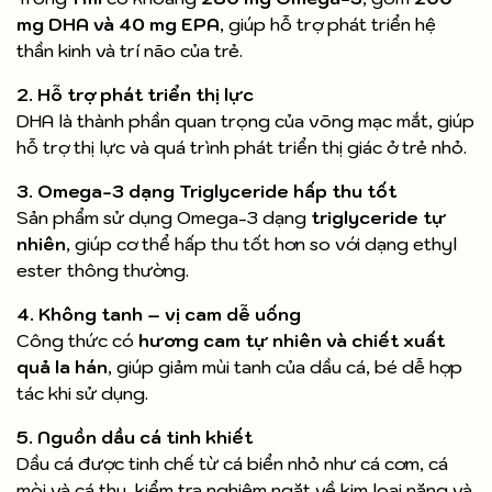
mg DHA và 40 mg EPA
, giúp hỗ trợ phát triển hệ
thần kinh và trí não của trẻ.
2. Hỗ trợ phát triển thị lực
DHA là thành phần quan trọng của võng mạc mắt, giúp
hỗ trợ thị lực và quá trình phát triển thị giác ở trẻ nhỏ.
3. Omega-3 dạng Triglyceride hấp thu tốt
Sản phẩm sử dụng Omega-3 dạng
triglyceride tự
nhiên
, giúp cơ thể hấp thu tốt hơn so với dạng ethyl
ester thông thường.
4. Không tanh – vị cam dễ uống
Công thức có
hương cam tự nhiên và chiết xuất
quả la hán
, giúp giảm mùi tanh của dầu cá, bé dễ hợp
tác khi sử dụng.
5. Nguồn dầu cá tinh khiết
Dầu cá được tinh chế từ cá biển nhỏ như cá cơm, cá
mòi và cá thu, kiểm tra nghiêm ngặt về kim loại nặng và