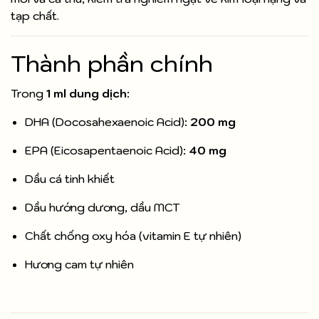
tạp chất.
Thành phần chính
Trong
1 ml dung dịch
:
DHA (Docosahexaenoic Acid):
200 mg
EPA (Eicosapentaenoic Acid):
40 mg
Dầu cá tinh khiết
Dầu hướng dương, dầu MCT
Chất chống oxy hóa (vitamin E tự nhiên)
Hương cam tự nhiên