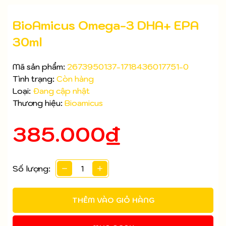
BioAmicus Omega-3 DHA+ EPA
30ml
Mã sản phẩm:
2673950137-1718436017751-0
Tình trạng:
Còn hàng
Loại:
Đang cập nhật
Thương hiệu:
Bioamicus
385.000₫
Số lượng:
Mã giảm giá:
Ngày hết hạn:
THÊM VÀO GIỎ HÀNG
Điều kiện: