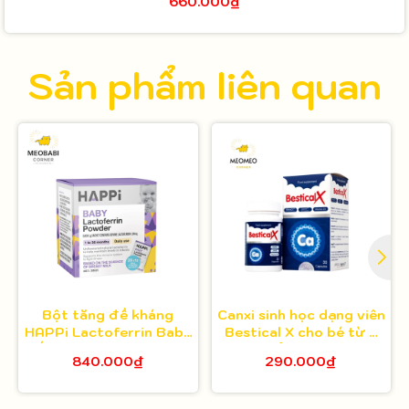
660.000₫
Sản phẩm liên quan
Bột tăng đề kháng
Canxi sinh học dạng viên
HAPPi Lactoferrin Baby
Bestical X cho bé từ 8
Úc cho bé từ 1 tháng
tuổi 30 viên
840.000₫
290.000₫
tuổi