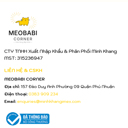
CTY TNHH Xuất Nhập Khẩu & Phân Phối Minh Khang
MST: 315236947
LIÊN HỆ & CSKH
MEOBABI CORNER
Địa chỉ:
157 Đào Duy Anh Phường 09 Quận Phú Nhuận
Điện thoại:
0383 909 234
Email:
enquiries@minhkhangimex.com