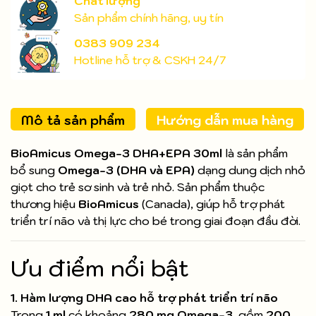
Chất lượng
Sản phẩm chính hãng, uy tín
0383 909 234
Hotline hỗ trợ & CSKH 24/7
Mô tả sản phẩm
Hướng dẫn mua hàng
BioAmicus Omega‑3 DHA+EPA 30ml
là sản phẩm
bổ sung
Omega-3 (DHA và EPA)
dạng dung dịch nhỏ
giọt cho trẻ sơ sinh và trẻ nhỏ. Sản phẩm thuộc
thương hiệu
BioAmicus
(Canada), giúp hỗ trợ phát
triển trí não và thị lực cho bé trong giai đoạn đầu đời.
Ưu điểm nổi bật
1. Hàm lượng DHA cao hỗ trợ phát triển trí não
Trong
1 ml
có khoảng
280 mg Omega-3
, gồm
200