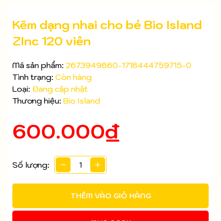
Kẽm dạng nhai cho bé Bio Island
ZInc 120 viên
Mã sản phẩm:
2673949860-1718444759715-0
Tình trạng:
Còn hàng
Loại:
Đang cập nhật
Thương hiệu:
Bio Island
600.000₫
Mã giảm giá:
Số lượng:
Ngày hết hạn:
Điều kiện:
THÊM VÀO GIỎ HÀNG