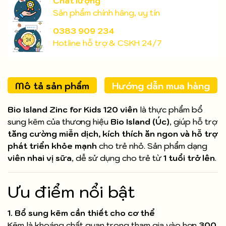
Chất lượng
Sản phẩm chính hãng, uy tín
0383 909 234
Hotline hỗ trợ & CSKH 24/7
Mô tả sản phẩm
Hướng dẫn mua hàng
Bio Island Zinc for Kids 120 viên
là thực phẩm bổ
sung kẽm của thương hiệu
Bio Island (Úc)
, giúp hỗ trợ
tăng cường miễn dịch, kích thích ăn ngon và hỗ trợ
phát triển khỏe mạnh
cho trẻ nhỏ. Sản phẩm dạng
viên nhai vị sữa
, dễ sử dụng cho trẻ từ
1 tuổi trở lên
.
Ưu điểm nổi bật
1. Bổ sung kẽm cần thiết cho cơ thể
Kẽm là khoáng chất quan trọng tham gia vào hơn
300