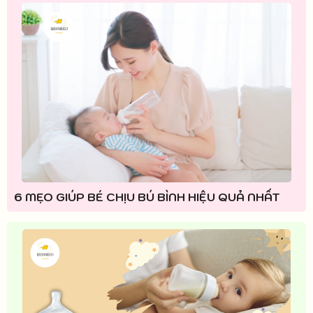
6 MẸO GIÚP BÉ CHỊU BÚ BÌNH HIỆU QUẢ NHẤT