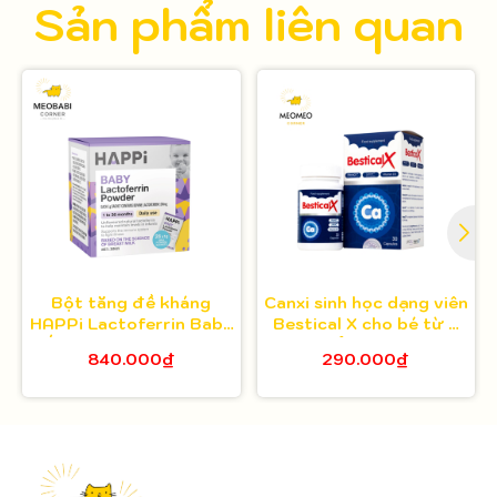
Sản phẩm liên quan
Bột tăng đề kháng
Canxi sinh học dạng viên
HAPPi Lactoferrin Baby
Bestical X cho bé từ 8
Úc cho bé từ 1 tháng
tuổi 30 viên
840.000₫
290.000₫
tuổi