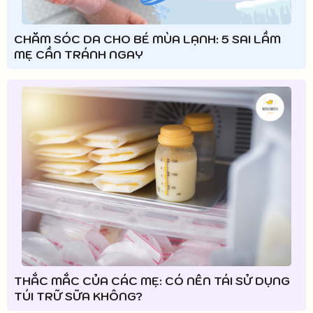
CHĂM SÓC DA CHO BÉ MÙA LẠNH: 5 SAI LẦM
MẸ CẦN TRÁNH NGAY
THẮC MẮC CỦA CÁC MẸ: CÓ NÊN TÁI SỬ DỤNG
TÚI TRỮ SỮA KHÔNG?