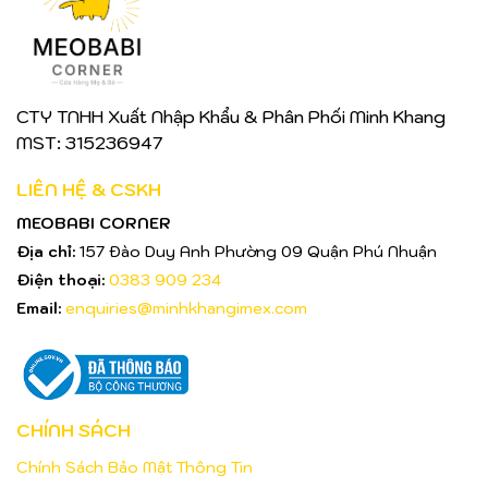
CTY TNHH Xuất Nhập Khẩu & Phân Phối Minh Khang
MST: 315236947
LIÊN HỆ & CSKH
MEOBABI CORNER
Địa chỉ:
157 Đào Duy Anh Phường 09 Quận Phú Nhuận
Điện thoại:
0383 909 234
Email:
enquiries@minhkhangimex.com
CHÍNH SÁCH
Chính Sách Bảo Mật Thông Tin