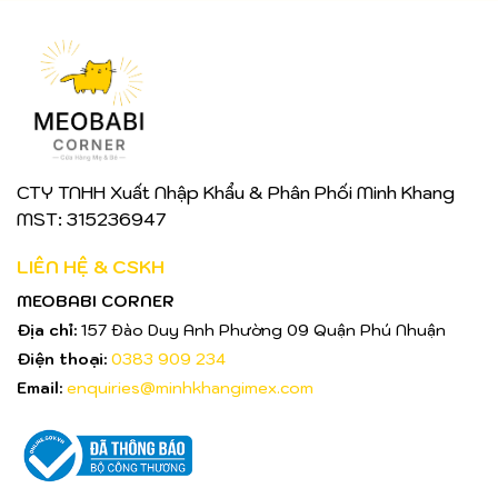
CTY TNHH Xuất Nhập Khẩu & Phân Phối Minh Khang
MST: 315236947
LIÊN HỆ & CSKH
MEOBABI CORNER
Địa chỉ:
157 Đào Duy Anh Phường 09 Quận Phú Nhuận
Điện thoại:
0383 909 234
Email:
enquiries@minhkhangimex.com