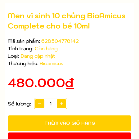
Men vi sinh 10 chủng BioAmicus
Complete cho bé 10ml
Mã sản phẩm:
628504778142
Tình trạng:
Còn hàng
Loại:
Đang cập nhật
Thương hiệu:
Bioamicus
480.000₫
Số lượng:
Mã giảm giá:
Ngày hết hạn:
THÊM VÀO GIỎ HÀNG
Điều kiện: