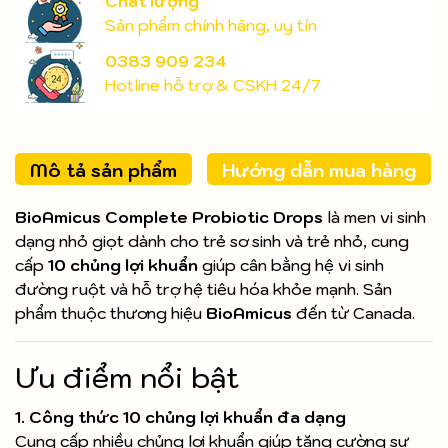
Chất lượng
Sản phẩm chính hãng, uy tín
0383 909 234
Hotline hỗ trợ & CSKH 24/7
Mô tả sản phẩm
Hướng dẫn mua hàng
BioAmicus Complete Probiotic Drops
là men vi sinh
dạng nhỏ giọt dành cho trẻ sơ sinh và trẻ nhỏ, cung
cấp
10 chủng lợi khuẩn
giúp cân bằng hệ vi sinh
đường ruột và hỗ trợ hệ tiêu hóa khỏe mạnh. Sản
phẩm thuộc thương hiệu
BioAmicus
đến từ Canada.
Ưu điểm nổi bật
1. Công thức 10 chủng lợi khuẩn đa dạng
Cung cấp nhiều chủng lợi khuẩn giúp tăng cường sự