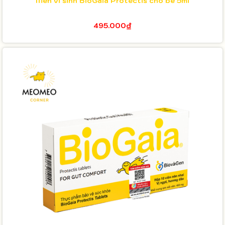
Men vi sinh BioGaia Protectis cho bé 5ml
495.000₫