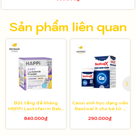
Sản phẩm liên quan
Bột tăng đề kháng
Canxi sinh học dạng viên
HAPPi Lactoferrin Baby
Bestical X cho bé từ 8
Úc cho bé từ 1 tháng
tuổi 30 viên
840.000₫
290.000₫
tuổi