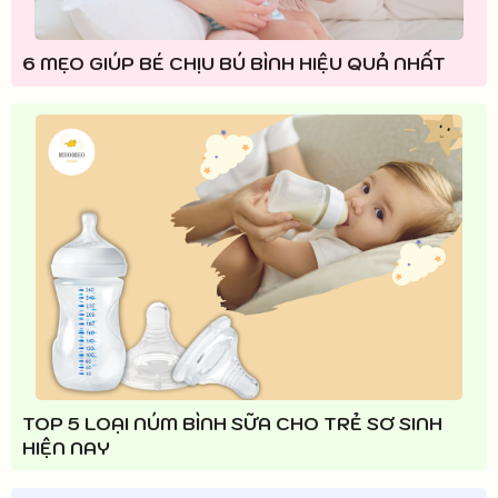
6 MẸO GIÚP BÉ CHỊU BÚ BÌNH HIỆU QUẢ NHẤT
TOP 5 LOẠI NÚM BÌNH SỮA CHO TRẺ SƠ SINH
HIỆN NAY