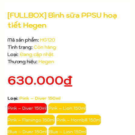
[FULLBOX] Bình sữa PPSU hoạ
tiết Hegen
Mã sản phẩm:
HG120
Tình trạng:
Còn hàng
Loại:
Đang cập nhật
Thương hiệu:
Hegen
630.000₫
Loại:
Pink – Diver 150ml
Mã giảm giá:
Pink – Diver 150ml
Pink – Lion 150ml
Ngày hết hạn:
Pink – Flamingo 150ml
Pink – Hornbill 150ml
Blue – Diver 150ml
Blue – Lion 150ml
Điều kiện: