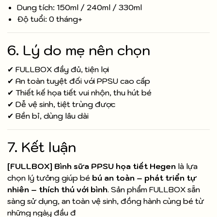
Dung tích: 150ml / 240ml / 330ml
Độ tuổi: 0 tháng+
6. Lý do mẹ nên chọn
✔ FULLBOX đầy đủ, tiện lợi
✔ An toàn tuyệt đối với PPSU cao cấp
✔ Thiết kế họa tiết vui nhộn, thu hút bé
✔ Dễ vệ sinh, tiệt trùng được
✔ Bền bỉ, dùng lâu dài
7. Kết luận
[FULLBOX] Bình sữa PPSU họa tiết Hegen
là lựa
chọn lý tưởng giúp bé
bú an toàn – phát triển tự
nhiên – thích thú với bình
. Sản phẩm FULLBOX sẵn
sàng sử dụng, an toàn vệ sinh, đồng hành cùng bé từ
những ngày đầu đ