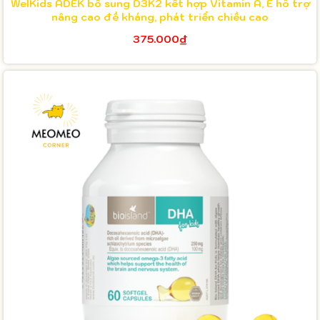
WelKids ADEK bổ sung D3K2 kết hợp Vitamin A, E hỗ trợ
nâng cao đề kháng, phát triển chiều cao
375.000₫