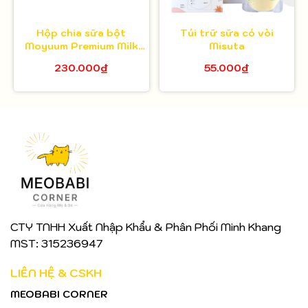
Hộp chia sữa bột
Túi trữ sữa có vòi
Moyuum Premium Milk
Misuta
Powder Dispenser - 3
230.000₫
55.000₫
ngăn
CTY TNHH Xuất Nhập Khẩu & Phân Phối Minh Khang
MST: 315236947
LIÊN HỆ & CSKH
MEOBABI CORNER