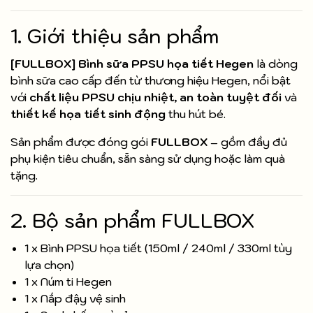
1. Giới thiệu sản phẩm
[FULLBOX] Bình sữa PPSU họa tiết Hegen
là dòng
bình sữa cao cấp đến từ thương hiệu Hegen, nổi bật
với
chất liệu PPSU chịu nhiệt, an toàn tuyệt đối
và
thiết kế họa tiết sinh động
thu hút bé.
Sản phẩm được đóng gói
FULLBOX
– gồm đầy đủ
phụ kiện tiêu chuẩn, sẵn sàng sử dụng hoặc làm quà
tặng.
2. Bộ sản phẩm FULLBOX
1 x Bình PPSU họa tiết (150ml / 240ml / 330ml tùy
lựa chọn)
1 x Núm ti Hegen
1 x Nắp đậy vệ sinh