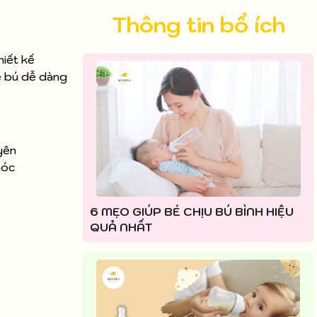
Thông tin bổ ích
hiết kế
é bú dễ dàng
yên
hóc
6 MẸO GIÚP BÉ CHỊU BÚ BÌNH HIỆU
QUẢ NHẤT