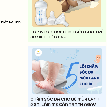
iết kế linh
TOP 5 LOẠI NÚM BÌNH SỮA CHO TRẺ
SƠ SINH HIỆN NAY
CHĂM SÓC DA CHO BÉ MÙA LẠNH:
5 SAI LẦM MẸ CẦN TRÁNH NGAY