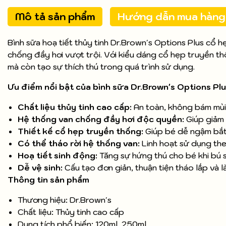
Mô tả sản phẩm
Hướng dẫn mua hàng
Bình sữa hoạ tiết thủy tinh Dr.Brown's Options Plus cổ h
chống đầy hơi vượt trội. Với kiểu dáng cổ hẹp truyền t
mà còn tạo sự thích thú trong quá trình sử dụng.
Ưu điểm nổi bật của bình sữa Dr.Brown's Options Pl
Chất liệu thủy tinh cao cấp:
An toàn, không bám mùi,
Hệ thống van chống đầy hơi độc quyền:
Giúp giảm 
Thiết kế cổ hẹp truyền thống:
Giúp bé dễ ngậm bắt,
Có thể tháo rời hệ thống van:
Linh hoạt sử dụng the
Hoạ tiết sinh động:
Tăng sự hứng thú cho bé khi bú 
Dễ vệ sinh:
Cấu tạo đơn giản, thuận tiện tháo lắp và 
Thông tin sản phẩm
Thương hiệu: Dr.Brown's
Chất liệu: Thủy tinh cao cấp
Dung tích phổ biến: 120ml, 250ml