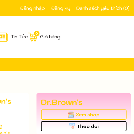
Đăng nhập
Đăng ký
Danh sách yêu thích (
0
)
0
Tin Tức
Giỏ hàng
wn's
Dr.Brown's
Xem shop
g
Theo dõi
wn's