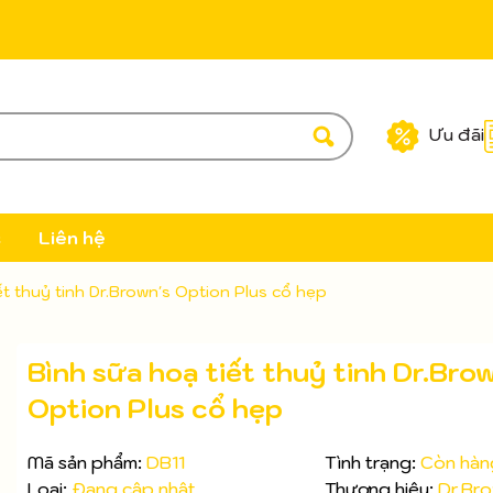
Ưu đãi
c
Liên hệ
ết thuỷ tinh Dr.Brown's Option Plus cổ hẹp
Bình sữa hoạ tiết thuỷ tinh Dr.Bro
Option Plus cổ hẹp
Mã sản phẩm:
DB11
Tình trạng:
Còn hàn
Loại:
Đang cập nhật
Thương hiệu:
Dr.Bro