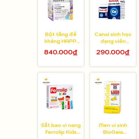
Bột tăng đề
Canxi sinh học
kháng HAPPi
dạng viên
Lactoferrin
Bestical X cho
840.000₫
290.000₫
Baby Úc cho
bé từ 8 tuổi 30
bé từ 1 tháng
viên
tuổi
Sắt bao vi nang
Men vi sinh
Ferrolip Kids
BioGaia
cho bé từ 1
Protectis cho