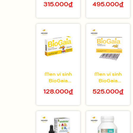
315.000₫
495.000₫
tuổi hộp 20 gói
bé 5ml
Men vi sinh
Men vi sinh
BioGaia
BioGaia
Protectis dạng
Protectis dạng
128.000₫
525.000₫
viên hộp 10
bột hộp 30 gói
viên