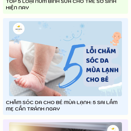
TOP 5 LOẠI NÚM BÌNH SỮA CHO TRẺ SƠ SINH
HIỆN NAY
CHĂM SÓC DA CHO BÉ MÙA LẠNH: 5 SAI LẦM
MẸ CẦN TRÁNH NGAY