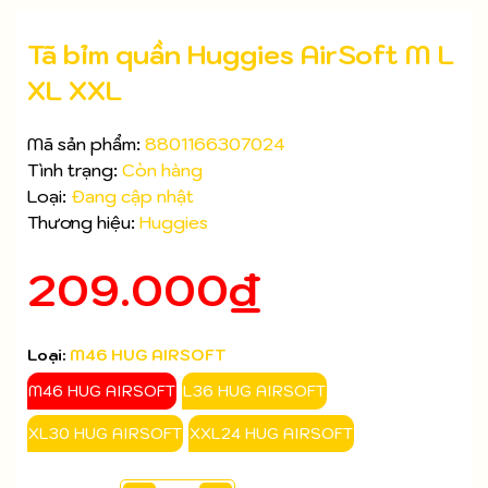
Tã bỉm quần Huggies AirSoft M L
XL XXL
Mã sản phẩm:
8801166307024
Tình trạng:
Còn hàng
Loại:
Đang cập nhật
Thương hiệu:
Huggies
Mã giảm giá:
209.000₫
Ngày hết hạn:
Điều kiện:
Loại:
M46 HUG AIRSOFT
M46 HUG AIRSOFT
L36 HUG AIRSOFT
XL30 HUG AIRSOFT
XXL24 HUG AIRSOFT