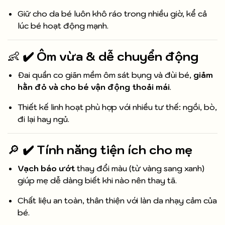
Giữ cho da bé luôn khô ráo trong nhiều giờ, kể cả
lúc bé hoạt động mạnh.
👶
✔️ Ôm vừa & dễ chuyển động
Đai quần co giãn mềm ôm sát bụng và đùi bé,
giảm
hằn đỏ và cho bé vận động thoải mái
.
Thiết kế linh hoạt phù hợp với nhiều tư thế: ngồi, bò,
đi lại hay ngủ.
🔎
✔️ Tính năng tiện ích cho mẹ
Vạch báo ướt
thay đổi màu (từ vàng sang xanh)
giúp mẹ dễ dàng biết khi nào nên thay tã.
Chất liệu an toàn, thân thiện với làn da nhạy cảm của
bé.