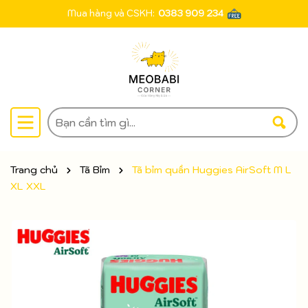
Mua hàng và CSKH:
0383 909 234
Trang chủ
Tã Bỉm
Tã bỉm quần Huggies AirSoft M L
XL XXL