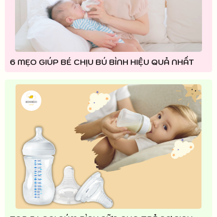
6 MẸO GIÚP BÉ CHỊU BÚ BÌNH HIỆU QUẢ NHẤT