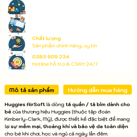
Chất lượng
Sản phẩm chính hãng, uy tín
0383 909 234
Hotline hỗ trợ & CSKH 24/7
Mô tả sản phẩm
Hướng dẫn mua hàng
Huggies AirSoft
là dòng
tã quần / tã bỉm dành cho
bé
của thương hiệu Huggies (thuộc tập đoàn
Kimberly-Clark, Mỹ), được thiết kế đặc biệt để mang
lại
sự mềm mại, thoáng khí và bảo vệ da toàn diện
cho bé khi chơi, học và ngủ cả ngày lẫn đêm.