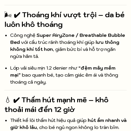
🌬️
✔️ Thoáng khí vượt trội – da bé
luôn khô thoáng
Công nghệ
Super AiryZone / Breathable Bubble
Bed
với cấu trúc rãnh thoáng khí giúp
lưu thông
không khí tốt hơn
, giảm bức bí và hỗ trợ ngăn
ngừa hăm tã.
Lớp vải siêu mịn 1.2 denier như “
đệm mây mềm
mại
” bao quanh bé, tạo cảm giác êm ái và thông
thoáng cả ngày.
💧
✔️ Thấm hút mạnh mẽ – khô
thoải mái đến 12 giờ
Thiết kế lõi thấm hút hiệu quả giúp
hút ẩm nhanh và
giữ khô lâu
, cho bé ngủ ngon không lo tràn bỉm.