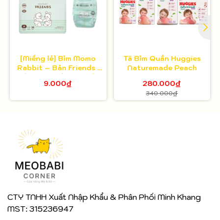
[Miếng lẻ] Bỉm Momo
Tã Bỉm Quần Huggies
Rabbit – Bản Friends |
Naturemade Peach
Mềm mại, thấm hút tốt,
9.000₫
280.000₫
nâng niu làn da bé
340.000₫
CTY TNHH Xuất Nhập Khẩu & Phân Phối Minh Khang
MST: 315236947