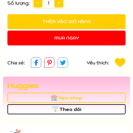
Số lượng:
THÊM VÀO GIỎ HÀNG
MUA NGAY
Chia sẻ:
Yêu thích:
Huggies
Xem shop
Theo dõi