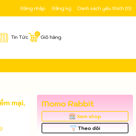
Đăng nhập
Đăng ký
Danh sách yêu thích (
0
)
0
Tin Tức
Giỏ hàng
ềm mại,
Momo Rabbit
Xem shop
g
Theo dõi