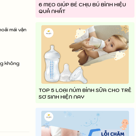
6 MẸO GIÚP BÉ CHỊU BÚ BÌNH HIỆU
QUẢ NHẤT
hoải mái vận
ng không
TOP 5 LOẠI NÚM BÌNH SỮA CHO TRẺ
SƠ SINH HIỆN NAY