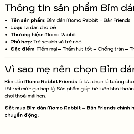
Thông tin sản phẩm Bỉm dá
Tên sản phẩm:
Bỉm dán Momo Rabbit – Bản Friends
Loại:
Tã dán cho bé
Thương hiệu:
Momo Rabbit
Phù hợp:
Trẻ sơ sinh và trẻ nhỏ
Đặc điểm:
Mềm mại – Thấm hút tốt – Chống tràn – T
Vì sao mẹ nên chọn Bỉm d
Bỉm dán
Momo Rabbit Friends
là lựa chọn lý tưởng cho
tốt với mức giá hợp lý. Sản phẩm giúp bé luôn khô thoán
chơi thoải mái hơn.
Đặt mua Bỉm dán Momo Rabbit – Bản Friends chính 
chuyển động!