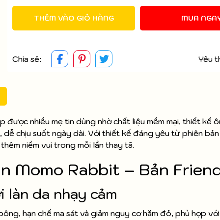
THÊM VÀO GIỎ HÀNG
MUA NGA
Chia sẻ:
Yêu t
p được nhiều mẹ tin dùng nhờ chất liệu mềm mại, thiết kế 
, dễ chịu suốt ngày dài. Với thiết kế đáng yêu từ phiên bả
thêm niềm vui trong mỗi lần thay tã.
án Momo Rabbit – Bản Frien
ới làn da nhạy cảm
bông, hạn chế ma sát và giảm nguy cơ hăm đỏ, phù hợp vớ