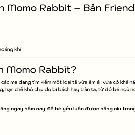
n Momo Rabbit – Bản Friend
hoáng khí
án Momo Rabbit?
 các mẹ đang tìm kiếm một loại tã vừa êm ái, vừa có khả n
g, hạn chế khó chịu do bí bách hay tràn tã, từ đó bé ngủ n
hãng ngay hôm nay để bé yêu luôn được nâng niu tron