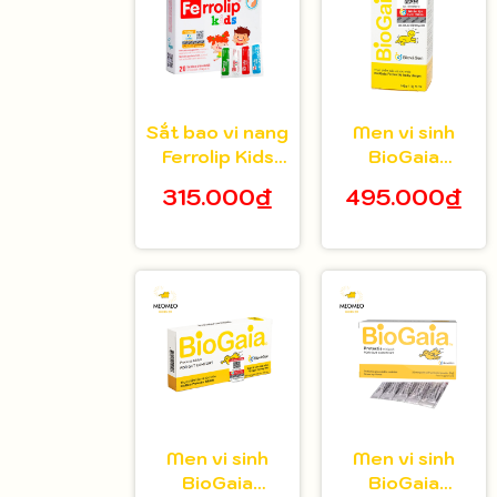
Sắt bao vi nang
Men vi sinh
Ferrolip Kids
BioGaia
cho bé từ 1
Protectis cho
315.000₫
495.000₫
tuổi hộp 20 gói
bé 5ml
Men vi sinh
Men vi sinh
BioGaia
BioGaia