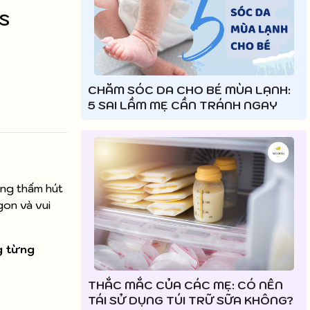
s
CHĂM SÓC DA CHO BÉ MÙA LẠNH:
5 SAI LẦM MẸ CẦN TRÁNH NGAY
ăng thấm hút
gon và vui
g từng
THẮC MẮC CỦA CÁC MẸ: CÓ NÊN
TÁI SỬ DỤNG TÚI TRỮ SỮA KHÔNG?