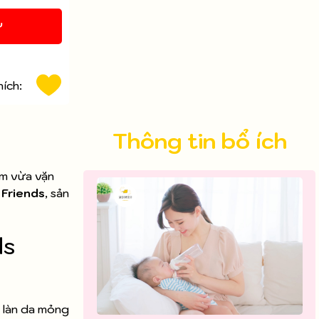
Y
hích:
Thông tin bổ ích
ôm vừa vặn
n
Friends
, sản
ds
i làn da mỏng