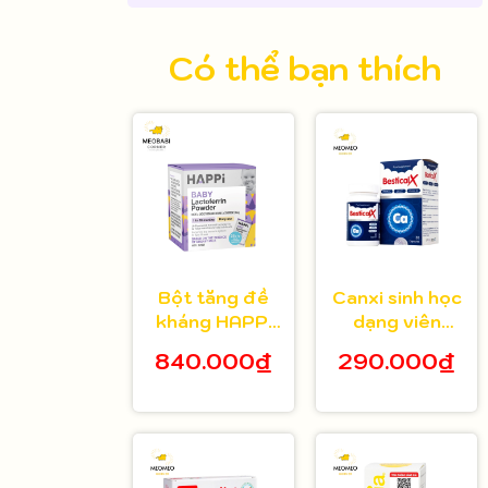
Có thể bạn thích
Bột tăng đề
Canxi sinh học
kháng HAPPi
dạng viên
Lactoferrin
Bestical X cho
840.000₫
290.000₫
Baby Úc cho
bé từ 8 tuổi 30
bé từ 1 tháng
viên
tuổi