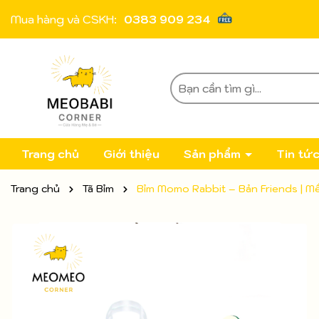
Mua hàng và CSKH:
0383 909 234
Trang chủ
Giới thiệu
Sản phẩm
Tin tứ
Trang chủ
Tã Bỉm
Bỉm Momo Rabbit – Bản Friends | Mềm