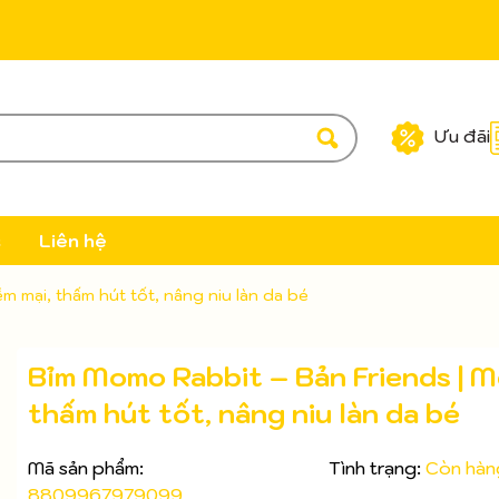
Ưu đãi
c
Liên hệ
 mại, thấm hút tốt, nâng niu làn da bé
Bỉm Momo Rabbit – Bản Friends | M
thấm hút tốt, nâng niu làn da bé
Mã sản phẩm:
Tình trạng:
Còn hàn
8809967979099