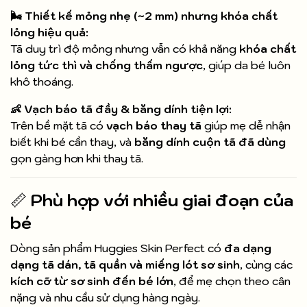
🌬️ Thiết kế mỏng nhẹ (~2 mm) nhưng khóa chất
lỏng hiệu quả:
Tã duy trì độ mỏng nhưng vẫn có khả năng
khóa chất
lỏng tức thì và chống thấm ngược
, giúp da bé luôn
khô thoáng.
👶 Vạch báo tã đầy & băng dính tiện lợi:
Trên bề mặt tã có
vạch báo thay tã
giúp mẹ dễ nhận
biết khi bé cần thay, và
băng dính cuộn tã đã dùng
gọn gàng hơn khi thay tã.
📏
Phù hợp với nhiều giai đoạn của
bé
Dòng sản phẩm Huggies Skin Perfect có
đa dạng
dạng tã dán, tã quần và miếng lót sơ sinh
, cùng các
kích cỡ từ sơ sinh đến bé lớn
, để mẹ chọn theo cân
nặng và nhu cầu sử dụng hàng ngày.