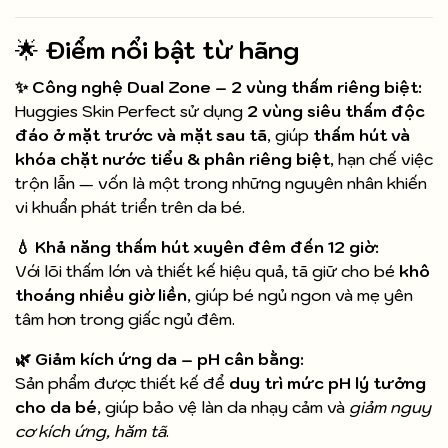
🌟
Điểm nổi bật từ hãng
✨ Công nghệ Dual Zone – 2 vùng thấm riêng biệt:
Huggies Skin Perfect sử dụng
2 vùng siêu thấm độc
đáo ở mặt trước và mặt sau tã
, giúp
thấm hút và
khóa chặt nước tiểu & phân riêng biệt
, hạn chế việc
trộn lẫn — vốn là một trong những nguyên nhân khiến
vi khuẩn phát triển trên da bé.
💧 Khả năng thấm hút xuyên đêm đến 12 giờ:
Với lõi thấm lớn và thiết kế hiệu quả, tã giữ cho bé
khô
thoáng nhiều giờ liền
, giúp bé ngủ ngon và mẹ yên
tâm hơn trong giấc ngủ đêm.
🌿 Giảm kích ứng da – pH cân bằng:
Sản phẩm được thiết kế để
duy trì mức pH lý tưởng
cho da bé
, giúp bảo vệ làn da nhạy cảm và
giảm nguy
cơ kích ứng, hăm tã
.