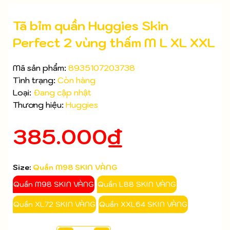
Tã bỉm quần Huggies Skin
Perfect 2 vùng thấm M L XL XXL
Mã sản phẩm:
8935107203738
Tình trạng:
Còn hàng
Loại:
Đang cập nhật
Thương hiệu:
Huggies
Mã giảm giá:
385.000₫
Ngày hết hạn:
Điều kiện:
Size:
Quần M98 SKIN VÀNG
Quần M98 SKIN VÀNG
Quần L88 SKIN VÀNG
Quần XL72 SKIN VÀNG
Quần XXL64 SKIN VÀNG