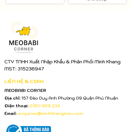
CTY TNHH Xuất Nhập Khẩu & Phân Phối Minh Khang
MST: 315236947
LIÊN HỆ & CSKH
MEOBABI CORNER
Địa chỉ:
157 Đào Duy Anh Phường 09 Quận Phú Nhuận
Điện thoại:
0383 909 234
Email:
enquiries@minhkhangimex.com