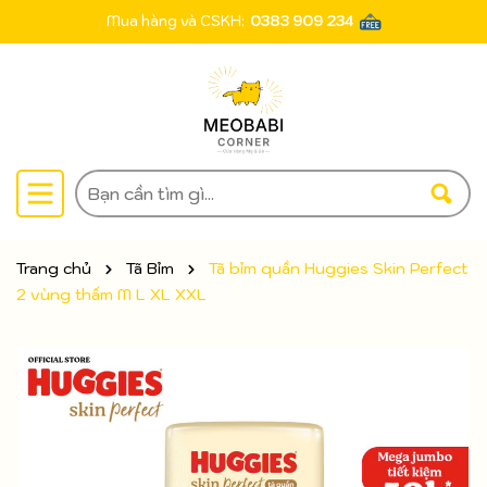
Mua hàng và CSKH:
0383 909 234
Trang chủ
Tã Bỉm
Tã bỉm quần Huggies Skin Perfect
2 vùng thấm M L XL XXL