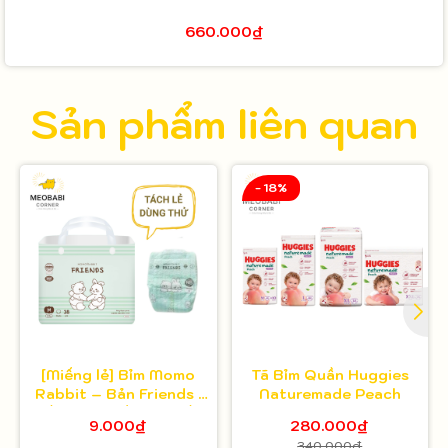
660.000₫
Sản phẩm liên quan
- 18%
[Miếng lẻ] Bỉm Momo
Tã Bỉm Quần Huggies
Rabbit – Bản Friends |
Naturemade Peach
Mềm mại, thấm hút tốt,
9.000₫
280.000₫
nâng niu làn da bé
340.000₫