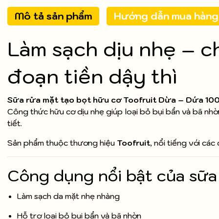
Mô tả sản phẩm
Hướng dẫn mua hàng
Làm sạch dịu nhẹ – c
đoạn tiền dậy thì
Sữa rửa mặt tạo bọt hữu cơ Toofruit Dừa – Dứa 10
Công thức hữu cơ dịu nhẹ giúp loại bỏ bụi bẩn và bã nhờ
tiết.
Sản phẩm thuộc thương hiệu
Toofruit
, nổi tiếng với c
Công dụng nổi bật của sữa 
Làm sạch da mặt nhẹ nhàng
Hỗ trợ loại bỏ bụi bẩn và bã nhờn