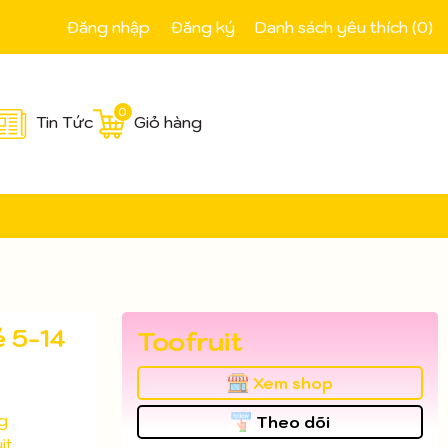
Đăng nhập
Đăng ký
Danh sách yêu thích (
0
)
0
Tin Tức
Giỏ hàng
é 5-14
Toofruit
Xem shop
g
Theo dõi
it