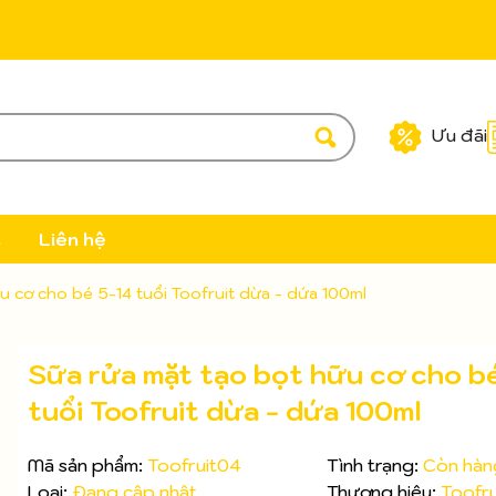
Ưu đãi
c
Liên hệ
u cơ cho bé 5-14 tuổi Toofruit dừa - dứa 100ml
Sữa rửa mặt tạo bọt hữu cơ cho b
tuổi Toofruit dừa - dứa 100ml
Mã sản phẩm:
Toofruit04
Tình trạng:
Còn hàn
Loại:
Đang cập nhật
Thương hiệu:
Toofru