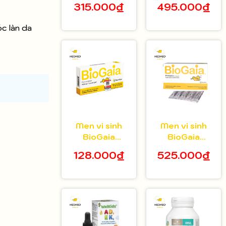
315.000₫
495.000₫
tuổi hộp 20 gói
bé 5ml
óc làn da
Men vi sinh
Men vi sinh
BioGaia
BioGaia
Protectis dạng
Protectis dạng
128.000₫
525.000₫
viên hộp 10
bột hộp 30 gói
viên