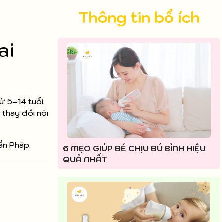
Thông tin bổ ích
ai
ừ 5–14 tuổi.
 thay đổi nội
ẩn Pháp.
6 MẸO GIÚP BÉ CHỊU BÚ BÌNH HIỆU
QUẢ NHẤT