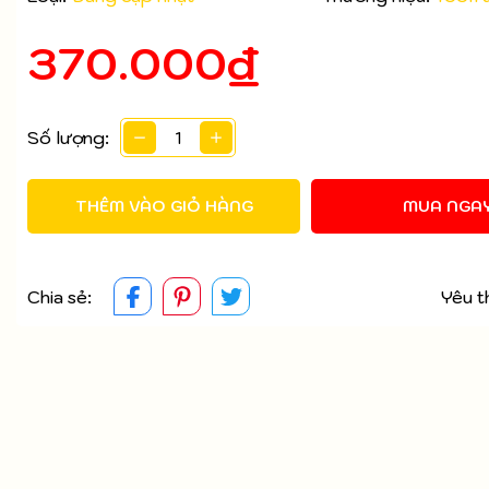
370.000₫
Mã giảm giá:
Ngày hết hạn:
Số lượng:
Điều kiện:
THÊM VÀO GIỎ HÀNG
MUA NGA
Chia sẻ:
Yêu t