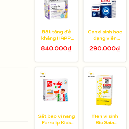
Bột tăng đề
Canxi sinh học
kháng HAPPi
dạng viên
Lactoferrin
Bestical X cho
840.000₫
290.000₫
Baby Úc cho
bé từ 8 tuổi 30
bé từ 1 tháng
viên
tuổi
Sắt bao vi nang
Men vi sinh
Ferrolip Kids
BioGaia
cho bé từ 1
Protectis cho