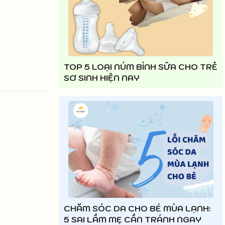
TOP 5 LOẠI NÚM BÌNH SỮA CHO TRẺ
SƠ SINH HIỆN NAY
CHĂM SÓC DA CHO BÉ MÙA LẠNH:
5 SAI LẦM MẸ CẦN TRÁNH NGAY