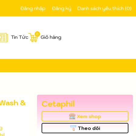
Đăng nhập
Đăng ký
Danh sách yêu thích (
0
)
0
Tin Tức
Giỏ hàng
 Wash &
Cetaphil
Xem shop
g
Theo dõi
il