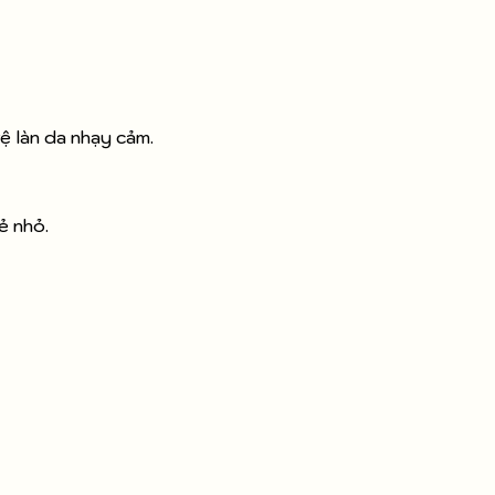
ệ làn da nhạy cảm.
ẻ nhỏ.