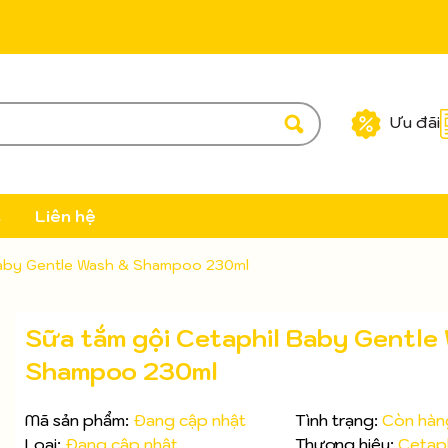
Ưu đãi
c
Liên hệ
Baby Gentle Wash & Shampoo 230ml
Sữa tắm gội Cetaphil Baby Gentle
Shampoo 230ml
Mã sản phẩm:
Đang cập nhật
Tình trạng:
Còn hàn
Loại:
Đang cập nhật
Thương hiệu:
Cetaph