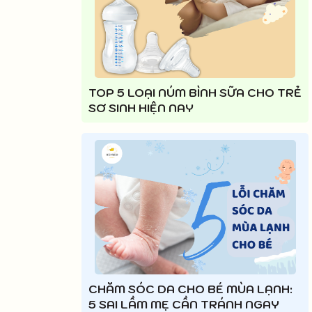
TOP 5 LOẠI NÚM BÌNH SỮA CHO TRẺ
SƠ SINH HIỆN NAY
CHĂM SÓC DA CHO BÉ MÙA LẠNH:
5 SAI LẦM MẸ CẦN TRÁNH NGAY