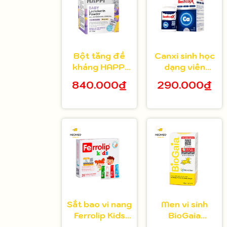
Bột tăng đề
Canxi sinh học
kháng HAPPi
dạng viên
Lactoferrin
Bestical X cho
840.000₫
290.000₫
Baby Úc cho
bé từ 8 tuổi 30
bé từ 1 tháng
viên
tuổi
Sắt bao vi nang
Men vi sinh
Ferrolip Kids
BioGaia
cho bé từ 1
Protectis cho