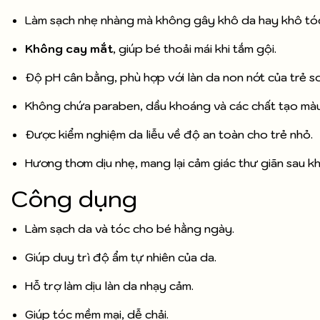
Làm sạch nhẹ nhàng mà không gây khô da hay khô tó
Không cay mắt
, giúp bé thoải mái khi tắm gội.
Độ pH cân bằng, phù hợp với làn da non nớt của trẻ sơ
Không chứa paraben, dầu khoáng và các chất tạo màu
Được kiểm nghiệm da liễu về độ an toàn cho trẻ nhỏ.
Hương thơm dịu nhẹ, mang lại cảm giác thư giãn sau kh
Công dụng
Làm sạch da và tóc cho bé hằng ngày.
Giúp duy trì độ ẩm tự nhiên của da.
Hỗ trợ làm dịu làn da nhạy cảm.
Giúp tóc mềm mại, dễ chải.