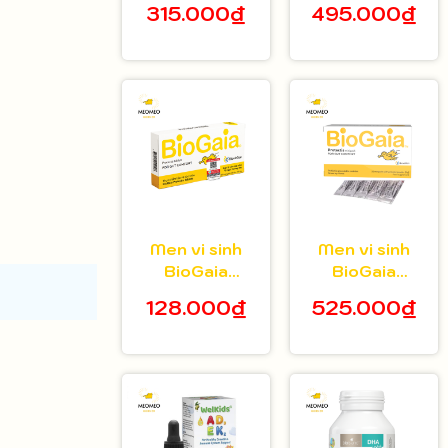
315.000₫
495.000₫
tuổi hộp 20 gói
bé 5ml
Men vi sinh
Men vi sinh
BioGaia
BioGaia
Protectis dạng
Protectis dạng
128.000₫
525.000₫
viên hộp 10
bột hộp 30 gói
viên