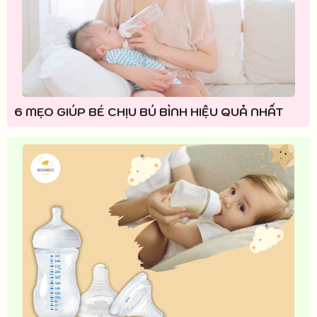
6 MẸO GIÚP BÉ CHỊU BÚ BÌNH HIỆU QUẢ NHẤT