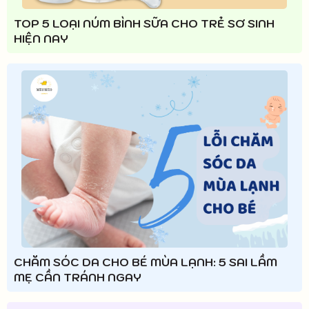
TOP 5 LOẠI NÚM BÌNH SỮA CHO TRẺ SƠ SINH
HIỆN NAY
CHĂM SÓC DA CHO BÉ MÙA LẠNH: 5 SAI LẦM
MẸ CẦN TRÁNH NGAY