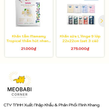
Khăn tắm Mamamy
Khăn sữa L'Ange 9 lớp
Tropical thấm hút nhanh,
22x22cm (set 3 cái)
siêu mềm mại cho bé và
21.000₫
275.000₫
mẹ
CTY TNHH Xuất Nhập Khẩu & Phân Phối Minh Khang