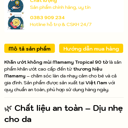
Chất lượng
Sản phẩm chính hãng, uy tín
0383 909 234
Hotline hỗ trợ & CSKH 24/7
Mô tả sản phẩm
Hướng dẫn mua hàng
Khăn ướt không mùi Mamamy Tropical 90 tờ
là sản
phẩm khăn ướt cao cấp đến từ
thương hiệu
Mamamy
– chăm sóc làn da nhạy cảm cho bé và cả
gia đình. Sản phẩm được sản xuất tại
Việt Nam
với
quy chuẩn an toàn, phù hợp sử dụng hàng ngày.
🌿
Chất liệu an toàn – Dịu nhẹ
cho da