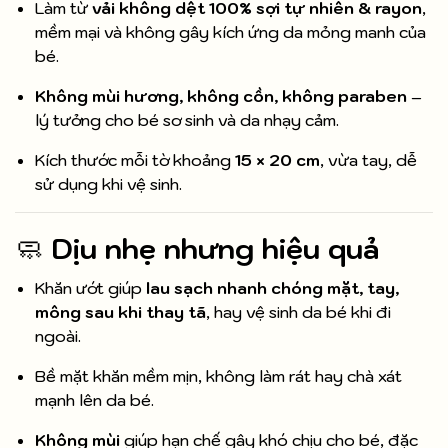
Làm từ
vải không dệt 100% sợi tự nhiên & rayon
,
mềm mại và không gây kích ứng da mỏng manh của
bé.
Không mùi hương, không cồn, không paraben
–
lý tưởng cho bé sơ sinh và da nhạy cảm.
Kích thước mỗi tờ khoảng
15 × 20 cm
, vừa tay, dễ
sử dụng khi vệ sinh.
🧼
Dịu nhẹ nhưng hiệu quả
Khăn ướt giúp
lau sạch nhanh chóng mặt, tay,
mông sau khi thay tã
, hay vệ sinh da bé khi đi
ngoài.
Bề mặt khăn mềm mịn, không làm rát hay chà xát
mạnh lên da bé.
Không mùi
giúp hạn chế gây khó chịu cho bé, đặc