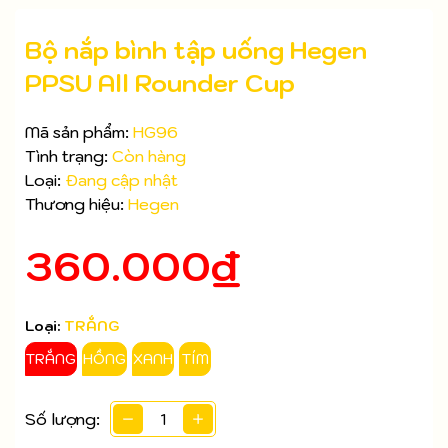
Bộ nắp bình tập uống Hegen
PPSU All Rounder Cup
Mã sản phẩm:
HG96
Tình trạng:
Còn hàng
Loại:
Đang cập nhật
Thương hiệu:
Hegen
360.000₫
Loại:
TRẮNG
TRẮNG
HỒNG
XANH
TÍM
Mã giảm giá:
Số lượng:
Ngày hết hạn: