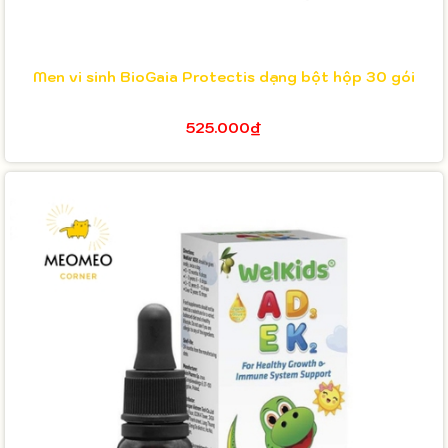
Men vi sinh BioGaia Protectis dạng bột hộp 30 gói
525.000₫