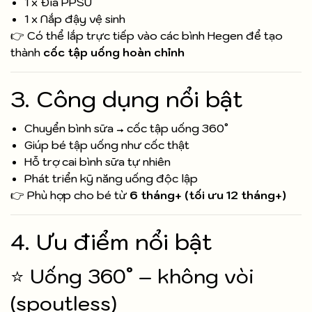
1 x Đĩa PPSU
1 x Nắp đậy vệ sinh
👉 Có thể lắp trực tiếp vào các bình Hegen để tạo
thành
cốc tập uống hoàn chỉnh
3. Công dụng nổi bật
Chuyển bình sữa → cốc tập uống 360°
Giúp bé tập uống như cốc thật
Hỗ trợ cai bình sữa tự nhiên
Phát triển kỹ năng uống độc lập
👉 Phù hợp cho bé từ
6 tháng+ (tối ưu 12 tháng+)
4. Ưu điểm nổi bật
⭐ Uống 360° – không vòi
(spoutless)