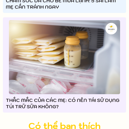
CHĂM SÓC DA CHO BÉ MÙA LẠNH: 5 SAI LẦM
MẸ CẦN TRÁNH NGAY
THẮC MẮC CỦA CÁC MẸ: CÓ NÊN TÁI SỬ DỤNG
TÚI TRỮ SỮA KHÔNG?
Có thể bạn thích