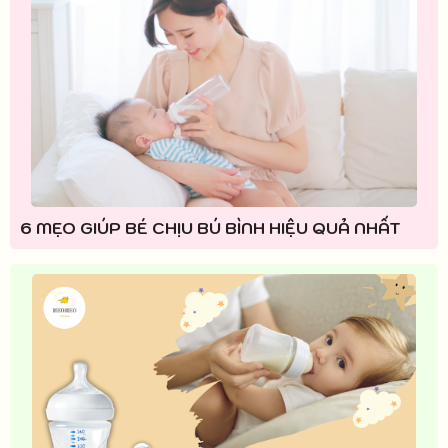
6 MẸO GIÚP BÉ CHỊU BÚ BÌNH HIỆU QUẢ NHẤT