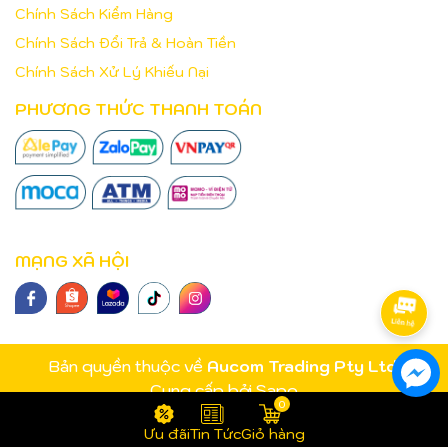
Chính Sách Kiểm Hàng
Chính Sách Đổi Trả & Hoàn Tiền
Chính Sách Xử Lý Khiếu Nại
PHƯƠNG THỨC THANH TOÁN
MẠNG XÃ HỘI
Bản quyền thuộc về
Aucom Trading Pty Ltd
.
Cung cấp bởi
Sapo
0
Ưu đãi
Tin Tức
Giỏ hàng