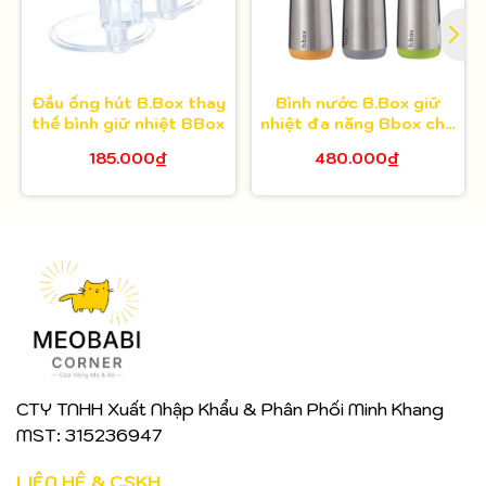
Đầu ống hút B.Box thay
Bình nước B.Box giữ
thế bình giữ nhiệt BBox
nhiệt đa năng Bbox cho
bé 350ml
185.000₫
480.000₫
CTY TNHH Xuất Nhập Khẩu & Phân Phối Minh Khang
MST: 315236947
LIÊN HỆ & CSKH