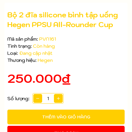
Bộ 2 đĩa silicone bình tập uống
Hegen PPSU All-Rounder Cup
Mã sản phẩm:
PVN161
Tình trạng:
Còn hàng
Loại:
Đang cập nhật
Thương hiệu:
Hegen
250.000₫
Mã giảm giá:
Số lượng:
Ngày hết hạn:
THÊM VÀO GIỎ HÀNG
Điều kiện: