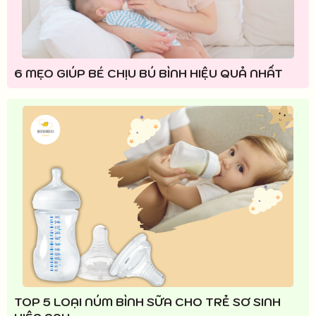
6 MẸO GIÚP BÉ CHỊU BÚ BÌNH HIỆU QUẢ NHẤT
TOP 5 LOẠI NÚM BÌNH SỮA CHO TRẺ SƠ SINH