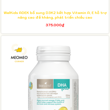
WelKids ADEK bổ sung D3K2 kết hợp Vitamin A, E hỗ trợ
nâng cao đề kháng, phát triển chiều cao
375.000₫