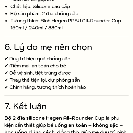
Chất liệu: Silicone cao cấp
Bộ sản phẩm: 2 đĩa chống sặc
Tương thích: Bình Hegen PPSU All-Rounder Cup
150ml / 240ml / 330ml
6. Lý do mẹ nên chọn
✔ Duy trì hiệu quả chống sặc
✔ Mềm mại, an toàn cho bé
✔ Dễ vệ sinh, tiệt trùng được
✔ Thay thế tiện lợi, dự phòng sẵn
✔ Chính hãng, tương thích hoàn hảo
7. Kết luận
Bộ 2 đĩa silicone Hegen All-Rounder Cup
là phụ
kiện cần thiết giúp bé
uống an toàn – không sặc –
học uống đúng cách
, đồng thời giúp mẹ duy trì bình