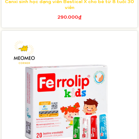
Canxi sinh học dạng viên Bestical X cho bé từ 8 tuổi 30
viên
290.000₫