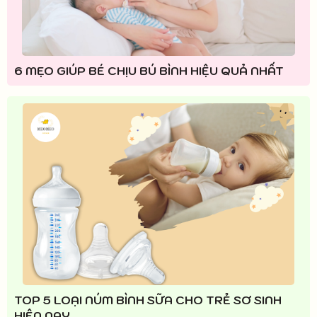
6 MẸO GIÚP BÉ CHỊU BÚ BÌNH HIỆU QUẢ NHẤT
TOP 5 LOẠI NÚM BÌNH SỮA CHO TRẺ SƠ SINH
HIỆN NAY