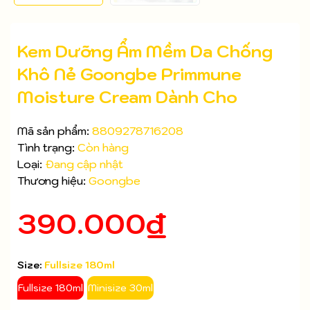
Kem Dưỡng Ẩm Mềm Da Chống
Khô Nẻ Goongbe Primmune
Moisture Cream Dành Cho
Mã sản phẩm:
8809278716208
Tình trạng:
Còn hàng
Loại:
Đang cập nhật
Thương hiệu:
Goongbe
390.000₫
Mã giảm giá:
Size:
Fullsize 180ml
Ngày hết hạn:
Fullsize 180ml
Minisize 30ml