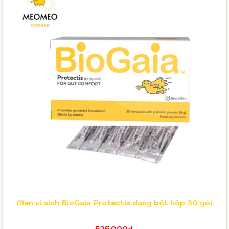
Men vi sinh BioGaia Protectis dạng bột hộp 30 gói
525.000₫