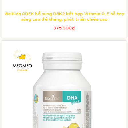
WelKids ADEK bổ sung D3K2 kết hợp Vitamin A, E hỗ trợ
nâng cao đề kháng, phát triển chiều cao
375.000₫