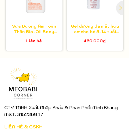
Sữa Dưỡng Ẩm Toàn
Gel dưỡng da mặt hữu
Thân Bio-Oil Body
cơ cho bé 5-14 tuổi
Lotion 175ml
Toofruit việt quất - lựu
Liên hệ
460.000₫
30ml
CTY TNHH Xuất Nhập Khẩu & Phân Phối Minh Khang
MST: 315236947
LIÊN HỆ & CSKH