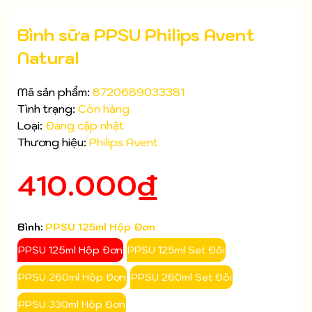
Bình sữa PPSU Philips Avent
Natural
Mã sản phẩm:
8720689033381
Tình trạng:
Còn hàng
Loại:
Đang cập nhật
Thương hiệu:
Philips Avent
Mã giảm giá:
410.000₫
Ngày hết hạn:
Bình:
PPSU 125ml Hộp Đơn
Điều kiện:
PPSU 125ml Hộp Đơn
PPSU 125ml Set Đôi
PPSU 260ml Hộp Đơn
PPSU 260ml Set Đôi
PPSU 330ml Hộp Đơn