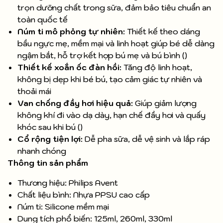
trọn dưỡng chất trong sữa, đảm bảo tiêu chuẩn an
toàn quốc tế
Núm ti mô phỏng tự nhiên:
Thiết kế theo dáng
bầu ngực mẹ, mềm mại và linh hoạt giúp bé dễ dàng
ngậm bắt, hỗ trợ kết hợp bú mẹ và bú bình ()
Thiết kế xoắn ốc đàn hồi:
Tăng độ linh hoạt,
không bị dẹp khi bé bú, tạo cảm giác tự nhiên và
thoải mái
Van chống đầy hơi hiệu quả:
Giúp giảm lượng
không khí đi vào dạ dày, hạn chế đầy hơi và quấy
khóc sau khi bú ()
Cổ rộng tiện lợi:
Dễ pha sữa, dễ vệ sinh và lắp ráp
nhanh chóng
Thông tin sản phẩm
Thương hiệu: Philips Avent
Chất liệu bình: Nhựa PPSU cao cấp
Núm ti: Silicone mềm mại
Dung tích phổ biến: 125ml, 260ml, 330ml