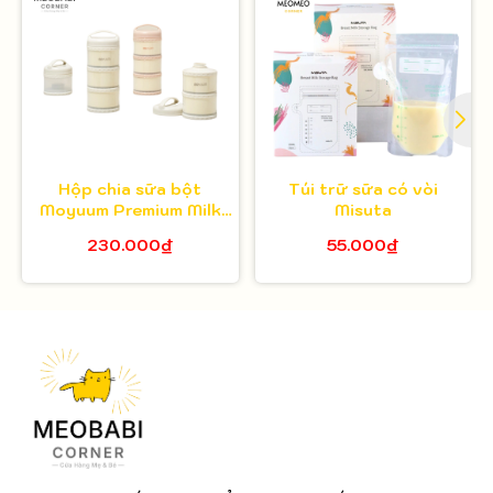
Hộp chia sữa bột
Túi trữ sữa có vòi
Moyuum Premium Milk
Misuta
Powder Dispenser - 3
230.000₫
55.000₫
ngăn