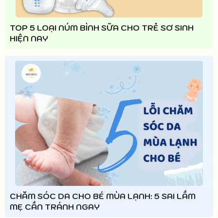
TOP 5 LOẠI NÚM BÌNH SỮA CHO TRẺ SƠ SINH
HIỆN NAY
CHĂM SÓC DA CHO BÉ MÙA LẠNH: 5 SAI LẦM
MẸ CẦN TRÁNH NGAY