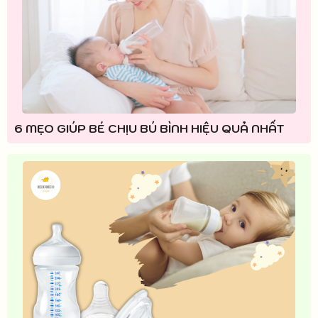
6 MẸO GIÚP BÉ CHỊU BÚ BÌNH HIỆU QUẢ NHẤT