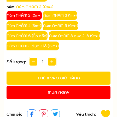
núm:
Núm NHÁM 2 (0m+)
Núm NHÁM 2 (0m+)
Núm NHÁM 3 (1m+)
Núm NHÁM 4 (3m+)
Núm NHÁM 5 (6m+)
Núm NHÁM 6 (Ăn đặc)
Núm NHÁM 3 đục 2 lỗ (9m+)
Núm NHÁM 3 đục 3 lỗ (12m+)
Số lượng:
THÊM VÀO GIỎ HÀNG
MUA NGAY
Chia sẻ:
Yêu thích: