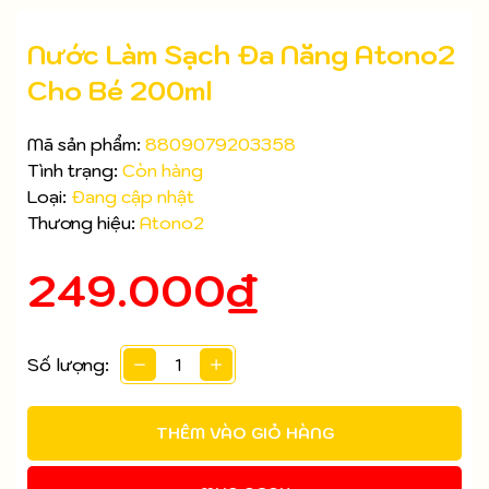
Nước Làm Sạch Đa Năng Atono2
Cho Bé 200ml
Mã sản phẩm:
8809079203358
Tình trạng:
Còn hàng
Loại:
Đang cập nhật
Thương hiệu:
Atono2
249.000₫
Số lượng:
Mã giảm giá:
Ngày hết hạn:
THÊM VÀO GIỎ HÀNG
Điều kiện: