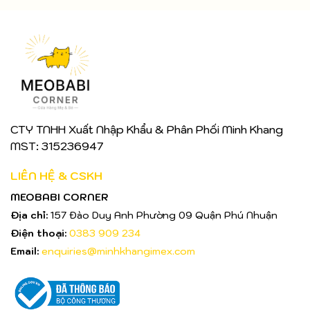
CTY TNHH Xuất Nhập Khẩu & Phân Phối Minh Khang
MST: 315236947
LIÊN HỆ & CSKH
MEOBABI CORNER
Địa chỉ:
157 Đào Duy Anh Phường 09 Quận Phú Nhuận
Điện thoại:
0383 909 234
Email:
enquiries@minhkhangimex.com