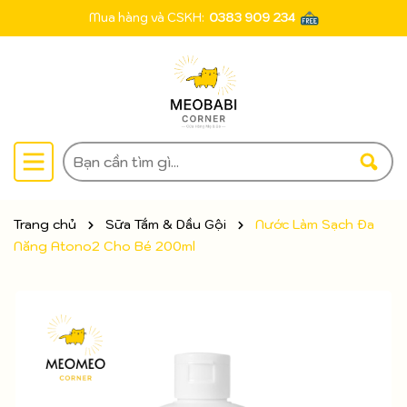
Mua hàng và CSKH:
0383 909 234
Trang chủ
Sữa Tắm & Dầu Gội
Nước Làm Sạch Đa
Năng Atono2 Cho Bé 200ml