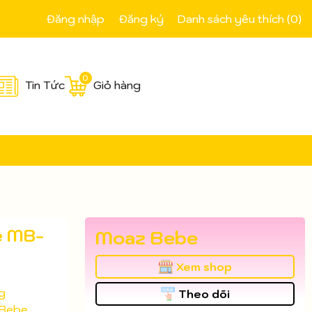
Đăng nhập
Đăng ký
Danh sách yêu thích (
0
)
0
Tin Tức
Giỏ hàng
e MB-
Moaz Bebe
Xem shop
g
Theo dõi
Bebe