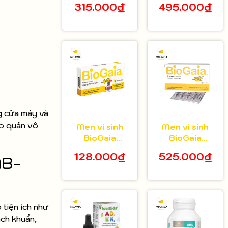
315.000₫
495.000₫
tuổi hộp 20 gói
bé 5ml
g cửa máy và
ảo quản vô
Men vi sinh
Men vi sinh
BioGaia
BioGaia
Protectis dạng
Protectis dạng
128.000₫
525.000₫
MB-
viên hộp 10
bột hộp 30 gói
viên
tiện ích như
ạch khuẩn,