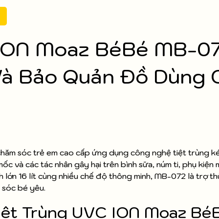
 ION Moaz BéBé MB-0
 Và Bảo Quản Đồ Dùng 
chăm sóc trẻ em cao cấp ứng dụng công nghệ tiệt trùng 
ốc và các tác nhân gây hại trên bình sữa, núm ti, phụ kiện 
h lớn 16 lít cùng nhiều chế độ thông minh, MB-072 là trợ th
m sóc bé yêu.
Tiệt Trùng UVC ION Moaz Bé