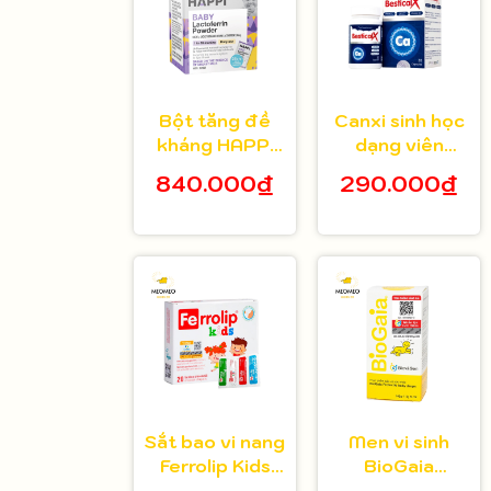
Bột tăng đề
Canxi sinh học
kháng HAPPi
dạng viên
Lactoferrin
Bestical X cho
840.000₫
290.000₫
Baby Úc cho
bé từ 8 tuổi 30
bé từ 1 tháng
viên
tuổi
Sắt bao vi nang
Men vi sinh
Ferrolip Kids
BioGaia
cho bé từ 1
Protectis cho