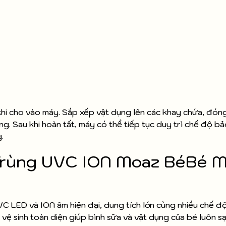
 khi cho vào máy. Sắp xếp vật dụng lên các khay chứa, đón
. Sau khi hoàn tất, máy có thể tiếp tục duy trì chế độ b
g.
 Trùng UVC ION Moaz BéBé 
LED và ION âm hiện đại, dung tích lớn cùng nhiều chế độ 
 vệ sinh toàn diện giúp bình sữa và vật dụng của bé luôn s