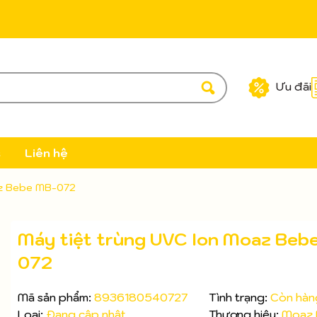
Ưu đãi
c
Liên hệ
az Bebe MB-072
Máy tiệt trùng UVC Ion Moaz Beb
072
Mã sản phẩm:
8936180540727
Tình trạng:
Còn hàn
Loại:
Đang cập nhật
Thương hiệu:
Moaz 