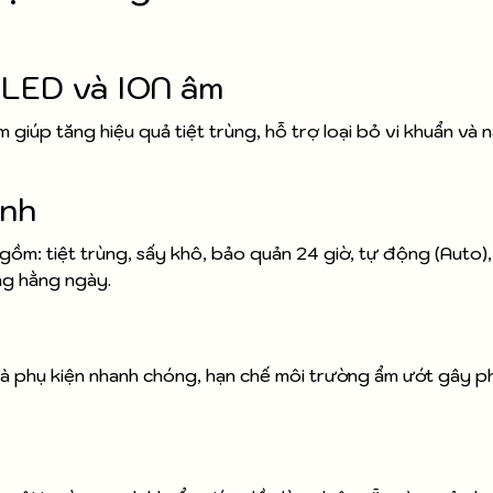
 LED và ION âm
úp tăng hiệu quả tiệt trùng, hỗ trợ loại bỏ vi khuẩn và 
inh
ồm: tiệt trùng, sấy khô, bảo quản 24 giờ, tự động (Auto)
ng hằng ngày.
à phụ kiện nhanh chóng, hạn chế môi trường ẩm ướt gây phá