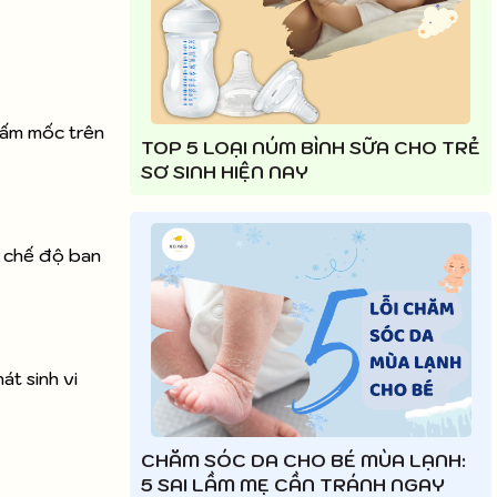
nấm mốc trên
TOP 5 LOẠI NÚM BÌNH SỮA CHO TRẺ
SƠ SINH HIỆN NAY
, chế độ ban
t sinh vi
CHĂM SÓC DA CHO BÉ MÙA LẠNH:
5 SAI LẦM MẸ CẦN TRÁNH NGAY