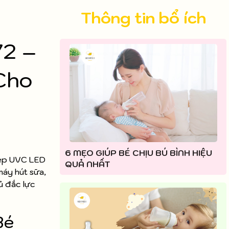
Thông tin bổ ích
72 –
Cho
6 MẸO GIÚP BÉ CHỊU BÚ BÌNH HIỆU
kép UVC LED
QUẢ NHẤT
máy hút sữa,
ủ đắc lực
Bé