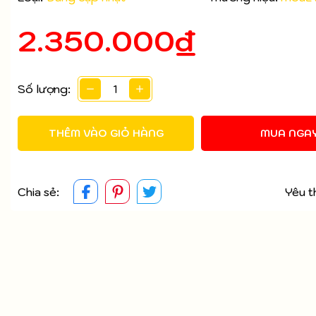
2.350.000₫
Mã giảm giá:
Ngày hết hạn:
Số lượng:
Điều kiện:
THÊM VÀO GIỎ HÀNG
MUA NGA
Chia sẻ:
Yêu t