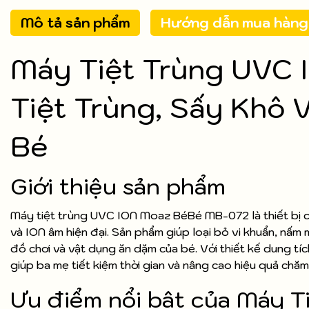
Mô tả sản phẩm
Hướng dẫn mua hàng
Máy Tiệt Trùng UVC
Tiệt Trùng, Sấy Khô
Bé
Giới thiệu sản phẩm
Máy tiệt trùng UVC ION Moaz BéBé MB-072 là thiết bị 
và ION âm hiện đại. Sản phẩm giúp loại bỏ vi khuẩn, nấm m
đồ chơi và vật dụng ăn dặm của bé. Với thiết kế dung tíc
giúp ba mẹ tiết kiệm thời gian và nâng cao hiệu quả chă
Ưu điểm nổi bật của Máy 