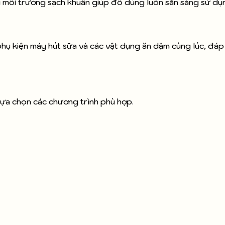
trì môi trường sạch khuẩn giúp đồ dùng luôn sẵn sàng sử dụ
 phụ kiện máy hút sữa và các vật dụng ăn dặm cùng lúc, đá
lựa chọn các chương trình phù hợp.