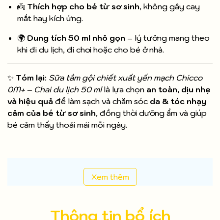
👼
Thích hợp cho bé từ sơ sinh
, không gây cay
mắt hay kích ứng.
🌍
Dung tích 50 ml nhỏ gọn
– lý tưởng mang theo
khi đi du lịch, đi chơi hoặc cho bé ở nhà.
✨
Tóm lại:
Sữa tắm gội chiết xuất yến mạch Chicco
0M+ – Chai du lịch 50 ml
là lựa chọn
an toàn, dịu nhẹ
và hiệu quả
để làm sạch và chăm sóc
da & tóc nhạy
cảm của bé từ sơ sinh
, đồng thời dưỡng ẩm và giúp
bé cảm thấy thoải mái mỗi ngày.
Xem thêm
Thông tin bổ ích