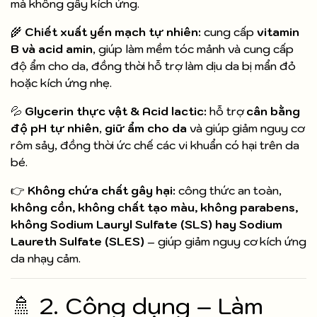
mà không gây kích ứng.
🌾
Chiết xuất yến mạch tự nhiên:
cung cấp
vitamin
B và acid amin
, giúp làm mềm tóc mảnh và cung cấp
độ ẩm cho da, đồng thời hỗ trợ làm dịu da bị mẩn đỏ
hoặc kích ứng nhẹ.
💦
Glycerin thực vật & Acid lactic:
hỗ trợ
cân bằng
độ pH tự nhiên
,
giữ ẩm cho da
và giúp giảm nguy cơ
rôm sảy, đồng thời ức chế các vi khuẩn có hại trên da
bé.
👉
Không chứa chất gây hại:
công thức an toàn,
không cồn, không chất tạo màu, không parabens,
không Sodium Lauryl Sulfate (SLS) hay Sodium
Laureth Sulfate (SLES)
– giúp giảm nguy cơ kích ứng
da nhạy cảm.
🚿 2. Công dụng – Làm