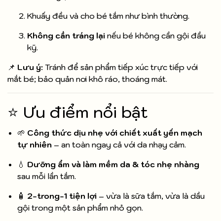
Khuấy đều và cho bé tắm như bình thường.
Không cần tráng lại
nếu bé không cần gội đầu
kỹ.
📌
Lưu ý:
Tránh để sản phẩm tiếp xúc trực tiếp với
mắt bé; bảo quản nơi khô ráo, thoáng mát.
⭐ Ưu điểm nổi bật
🌱
Công thức dịu nhẹ với chiết xuất yến mạch
tự nhiên
– an toàn ngay cả với da nhạy cảm.
💧
Dưỡng ẩm và làm mềm da & tóc nhẹ nhàng
sau mỗi lần tắm.
🧴
2-trong-1 tiện lợi
– vừa là sữa tắm, vừa là dầu
gội trong một sản phẩm nhỏ gọn.