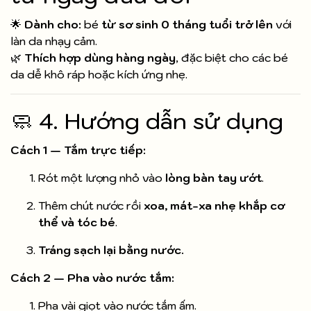
🌟
Dành cho:
bé
từ sơ sinh 0 tháng tuổi trở lên
với
làn da nhạy cảm.
🌿
Thích hợp dùng hàng ngày
, đặc biệt cho các bé
da dễ khô ráp hoặc kích ứng nhẹ.
🧼 4. Hướng dẫn sử dụng
Cách 1 — Tắm trực tiếp:
Rót một lượng nhỏ vào
lòng bàn tay ướt
.
Thêm chút nước rồi
xoa, mát-xa nhẹ khắp cơ
thể và tóc bé
.
Tráng sạch lại bằng nước.
Cách 2 — Pha vào nước tắm:
Pha vài giọt vào nước tắm ấm.