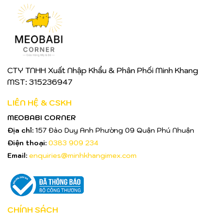
CTY TNHH Xuất Nhập Khẩu & Phân Phối Minh Khang
MST: 315236947
LIÊN HỆ & CSKH
MEOBABI CORNER
Địa chỉ:
157 Đào Duy Anh Phường 09 Quận Phú Nhuận
Điện thoại:
0383 909 234
Email:
enquiries@minhkhangimex.com
CHÍNH SÁCH