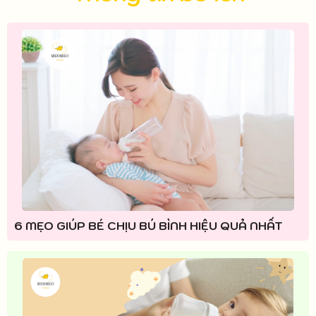
6 MẸO GIÚP BÉ CHỊU BÚ BÌNH HIỆU QUẢ NHẤT