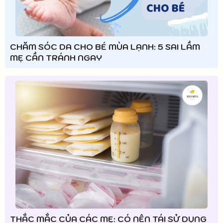
CHĂM SÓC DA CHO BÉ MÙA LẠNH: 5 SAI LẦM
MẸ CẦN TRÁNH NGAY
THẮC MẮC CỦA CÁC MẸ: CÓ NÊN TÁI SỬ DỤNG