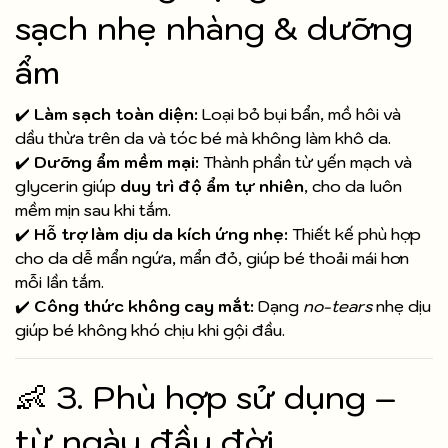
sạch nhẹ nhàng & dưỡng
ẩm
✔️
Làm sạch toàn diện:
Loại bỏ bụi bẩn, mồ hôi và
dầu thừa trên da và tóc bé mà không làm khô da.
✔️
Dưỡng ẩm mềm mại:
Thành phần từ yến mạch và
glycerin giúp
duy trì độ ẩm tự nhiên
, cho da luôn
mềm mịn sau khi tắm.
✔️
Hỗ trợ làm dịu da kích ứng nhẹ:
Thiết kế phù hợp
cho da dễ mẩn ngứa, mẩn đỏ, giúp bé thoải mái hơn
mỗi lần tắm.
✔️
Công thức không cay mắt:
Dạng
no-tears
nhẹ dịu
giúp bé không khó chịu khi gội đầu.
👶 3. Phù hợp sử dụng –
từ ngày đầu đời