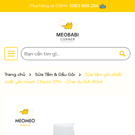
Mua hàng và CSKH:
0383 909 234
Trang chủ
Sữa Tắm & Dầu Gội
Sữa tắm gội chiết
xuất yến mạch Chicco 0M+ - Chai du lịch 50ml