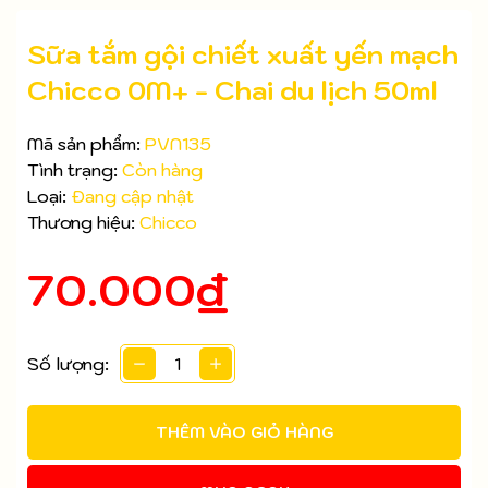
Sữa tắm gội chiết xuất yến mạch
Chicco 0M+ - Chai du lịch 50ml
Mã sản phẩm:
PVN135
Tình trạng:
Còn hàng
Loại:
Đang cập nhật
Thương hiệu:
Chicco
70.000₫
Số lượng:
Mã giảm giá:
Ngày hết hạn:
THÊM VÀO GIỎ HÀNG
Điều kiện: