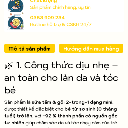
Chất lượng
Sản phẩm chính hãng, uy tín
0383 909 234
Hotline hỗ trợ & CSKH 24/7
Mô tả sản phẩm
Hướng dẫn mua hàng
🌿 1. Công thức dịu nhẹ –
an toàn cho làn da và tóc
bé
Sản phẩm là
sữa tắm & gội 2-trong-1 dạng mini
,
được thiết kế đặc biệt cho
bé từ sơ sinh (0 tháng
tuổi) trở lên
, với
~92 % thành phần có nguồn gốc
tự nhiên
giúp chăm sóc da và tóc nhạy cảm của trẻ