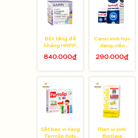
Bột tăng đề
Canxi sinh học
kháng HAPPi
dạng viên
Lactoferrin
Bestical X cho
840.000₫
290.000₫
Baby Úc cho
bé từ 8 tuổi 30
bé từ 1 tháng
viên
tuổi
Sắt bao vi nang
Men vi sinh
Ferrolip Kids
BioGaia