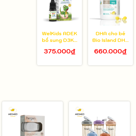
WelKids ADEK
DHA cho bé
bổ sung D3K2
Bio Island DHA
kết hợp
Kids 60 viên
375.000₫
660.000₫
Vitamin A, E hỗ
trợ nâng cao
đề kháng, phát
triển chiều cao