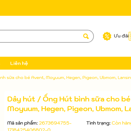
Ưu đãi
c
Liên hệ
bình sữa cho bé Avent, Moyuum, Hegen, Pigeon, Ubmom, Lansi
Dây hút / Ống Hút bình sữa cho bé
Moyuum, Hegen, Pigeon, Ubmom, L
Mã sản phẩm:
2673694755-
Tình trạng:
Còn hàn
1718425406802-0