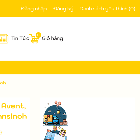
Đăng nhập
Đăng ký
Danh sách yêu thích (
0
)
0
Tin Tức
Giỏ hàng
noh
 Avent,
ansinoh
g