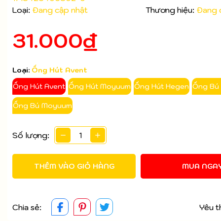
Loại:
Đang cập nhật
Thương hiệu:
Đang 
Mã giảm giá:
31.000₫
Ngày hết hạn:
Điều kiện:
Loại:
Ống Hút Avent
Ống Hút Avent
Ống Hút Moyuum
Ống Hút Hegen
Ống Bú
Ống Bú Moyuum
Số lượng:
THÊM VÀO GIỎ HÀNG
MUA NGA
Chia sẻ:
Yêu t