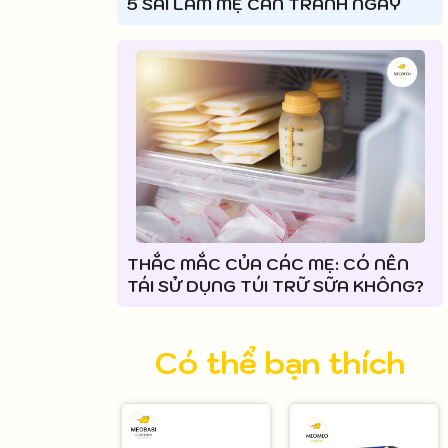
5 SAI LẦM MẸ CẦN TRÁNH NGAY
THẮC MẮC CỦA CÁC MẸ: CÓ NÊN
TÁI SỬ DỤNG TÚI TRỮ SỮA KHÔNG?
Có thể bạn thích