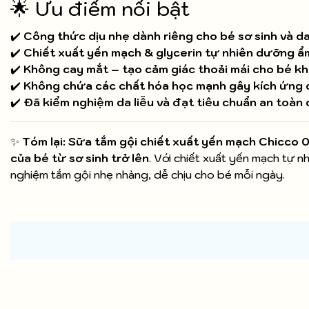
🌟 Ưu điểm nổi bật
✔️
Công thức dịu nhẹ dành riêng cho bé sơ sinh và d
✔️
Chiết xuất yến mạch & glycerin tự nhiên dưỡng ẩ
✔️
Không cay mắt – tạo cảm giác thoải mái cho bé khi
✔️
Không chứa các chất hóa học mạnh gây kích ứng 
✔️
Đã kiểm nghiệm da liễu và đạt tiêu chuẩn an toàn 
✨
Tóm lại:
Sữa tắm gội chiết xuất yến mạch Chicco
của bé từ sơ sinh trở lên
. Với chiết xuất yến mạch tự n
nghiệm tắm gội nhẹ nhàng, dễ chịu cho bé mỗi ngày.