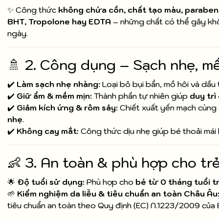
✨ Công thức
không chứa cồn, chất tạo màu, parabens
BHT, Tropolone hay EDTA
– những chất có thể gây khô
ngày.
🚿 2. Công dụng – Sạch nhẹ, m
✔️
Làm sạch nhẹ nhàng:
Loại bỏ bụi bẩn, mồ hôi và dầu
✔️
Giữ ẩm & mềm mịn:
Thành phần tự nhiên giúp
duy trì
✔️
Giảm kích ứng & rôm sảy:
Chiết xuất yến mạch cùng a
nhẹ
.
✔️
Không cay mắt:
Công thức dịu nhẹ giúp bé thoải mái 
👶 3. An toàn & phù hợp cho trẻ
🌟
Độ tuổi sử dụng:
Phù hợp cho
bé từ 0 tháng tuổi t
🌱
Kiểm nghiệm da liễu & tiêu chuẩn an toàn Châu Âu
tiêu chuẩn an toàn theo Quy định (EC) N.1223/2009 của 