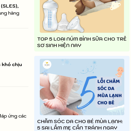
 (SLES),
dụng hàng
TOP 5 LOẠI NÚM BÌNH SỮA CHO TRẺ
SƠ SINH HIỆN NAY
 khó chịu
đáp ứng các
CHĂM SÓC DA CHO BÉ MÙA LẠNH:
5 SAI LẦM MẸ CẦN TRÁNH NGAY