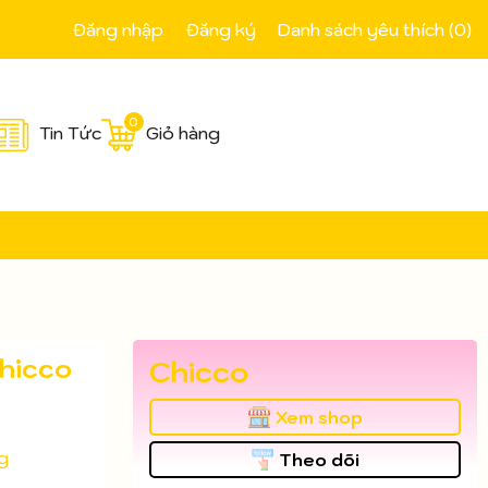
Đăng nhập
Đăng ký
Danh sách yêu thích (
0
)
0
Tin Tức
Giỏ hàng
Chicco
Chicco
Xem shop
g
Theo dõi