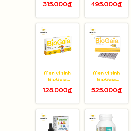
315.000₫
495.000₫
tuổi hộp 20 gói
bé 5ml
Men vi sinh
Men vi sinh
BioGaia
BioGaia
Protectis dạng
Protectis dạng
128.000₫
525.000₫
viên hộp 10
bột hộp 30 gói
viên