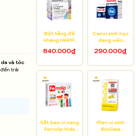
Bột tăng đề
Canxi sinh học
kháng HAPPi
dạng viên
Lactoferrin
Bestical X cho
840.000₫
290.000₫
Baby Úc cho
bé từ 8 tuổi 30
bé từ 1 tháng
viên
o
da và tóc
tuổi
đến trải
Sắt bao vi nang
Men vi sinh
Ferrolip Kids
BioGaia
cho bé từ 1
Protectis cho