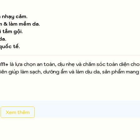
a nhạy cảm.
m & làm mềm da.
 tắm gội.
da.
quốc tế.
 0M+
là lựa chọn an toàn, dịu nhẹ và chăm sóc toàn diện ch
hiên giúp làm sạch, dưỡng ẩm và làm dịu da, sản phẩm mang 
Xem thêm