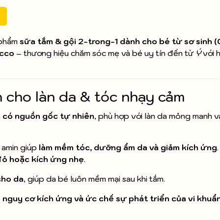
 phẩm
sữa tắm & gội 2-trong-1 dành cho bé từ sơ sinh (
cco
– thương hiệu chăm sóc mẹ và bé uy tín đến từ
Ý
với 
n cho làn da & tóc nhạy cảm
 có nguồn gốc tự nhiên
, phù hợp với làn da mỏng manh 
t amin giúp
làm mềm tóc, dưỡng ẩm da và giảm kích ứng
 đỏ hoặc kích ứng nhẹ
.
cho da
, giúp da bé luôn mềm mại sau khi tắm.
 nguy cơ kích ứng và ức chế sự phát triển của vi khuẩ