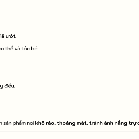
đã ướt
.
ơ thể và tóc bé.
y đều.
ản sản phẩm nơi
khô ráo, thoáng mát, tránh ánh nắng trực