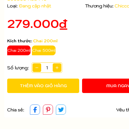
Loại:
Đang cập nhật
Thương hiệu:
Chicc
Mã giảm giá:
279.000₫
Ngày hết hạn:
Điều kiện:
Kích thước:
Chai 200ml
Chai 200ml
Chai 500ml
Số lượng:
THÊM VÀO GIỎ HÀNG
MUA NGA
Chia sẻ:
Yêu t