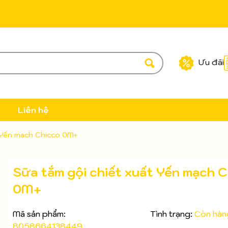
Ưu đãi
c
Liên hệ
t Yến mạch Chicco 0M+
Sữa tắm gội chiết xuất Yến mạch 
0M+
Mã sản phẩm:
Tình trạng:
Còn hàn
8058664138449