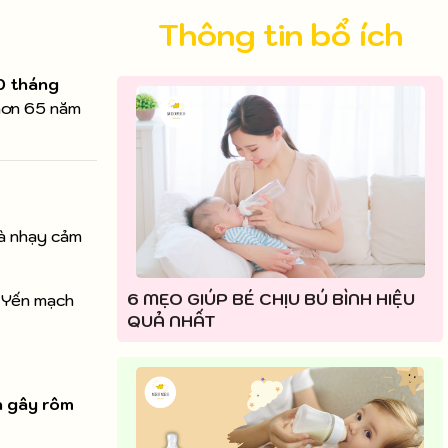
Thông tin bổ ích
0 tháng
hơn 65 năm
và nhạy cảm
6 MẸO GIÚP BÉ CHỊU BÚ BÌNH HIỆU
. Yến mạch
QUẢ NHẤT
n gây rôm