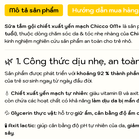
Mô tả sản phẩm
Hướng dẫn mua hàng
Sữa tắm gội chiết xuất yến mạch Chicco 0M+
là sản
tuổi)
, thuộc dòng chăm sóc da & tóc nhẹ nhàng của
Chi
kinh nghiệm nghiên cứu sản phẩm an toàn cho trẻ nhỏ.
🌿 1. Công thức dịu nhẹ, an toà
Sản phẩm được phát triển với
khoảng 92 % thành phần
của trẻ sơ sinh ngay từ ngày đầu đời.
💧
Chiết xuất yến mạch tự nhiên:
giàu vitamin B và axi
còn chứa các hoạt chất có khả năng
làm dịu da bị mẩn
💦
Glycerin thực vật:
hỗ trợ
giữ ẩm, cân bằng độ ẩm 
🧪
Axit lactic:
giúp cân bằng độ pH tự nhiên của da,
giảm
sảy
.