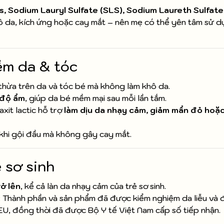
, Sodium Lauryl Sulfate (SLS), Sodium Laureth Sulfate
 da, kích ứng hoặc cay mắt – nên mẹ có thể yên tâm sử 
ềm da & tóc
 thừa trên da và tóc bé mà không làm khô da.
 độ ẩm
, giúp da bé mềm mại sau mỗi lần tắm.
xit lactic hỗ trợ
làm dịu da nhạy cảm, giảm mẩn đỏ hoặc
khi gội đầu mà không gây cay mắt.
 sơ sinh
rở lên
, kể cả làn da nhạy cảm của trẻ sơ sinh.
:
Thành phần và sản phẩm đã được kiểm nghiệm da liễu và 
EU, đồng thời đã được Bộ Y tế Việt Nam cấp số tiếp nhận.