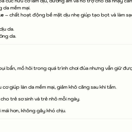
oa cúc hữu cơ làm dịu, dưỡng ẩm và hỗ trợ cho da nhạy cảm
g da mềm mại.
te
– chất hoạt động bề mặt dịu nhẹ giúp tạo bọt và làm sạ
dịu da.
ỡng da.
bụi bẩn, mồ hôi trong quá trình chơi đùa nhưng vẫn giữ đư
 cơ giúp làn da mềm mại, giảm khô căng sau khi tắm.
ho trẻ sơ sinh và trẻ nhỏ mỗi ngày.
i mái hơn, không gây khó chịu.