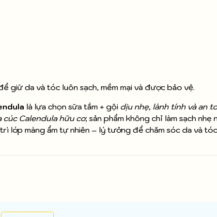
để giữ da và tóc luôn sạch, mềm mại và được bảo vệ.
endula
là lựa chọn sữa tắm + gội
dịu nhẹ, lành tính và an t
 cúc Calendula hữu cơ
, sản phẩm không chỉ làm sạch nhẹ 
trì lớp màng ẩm tự nhiên – lý tưởng để chăm sóc da và tó