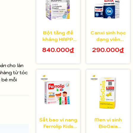
Bột tăng đề
Canxi sinh học
kháng HAPPi
dạng viên
Lactoferrin
Bestical X cho
840.000₫
290.000₫
Baby Úc cho
bé từ 8 tuổi 30
bé từ 1 tháng
viên
oàn
cho làn
tuổi
nhàng từ tóc
c bé mỗi
Sắt bao vi nang
Men vi sinh
Ferrolip Kids
BioGaia
cho bé từ 1
Protectis cho