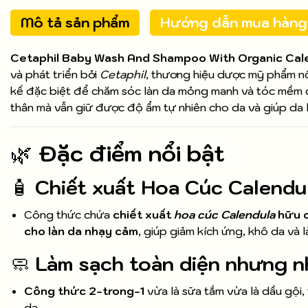
Mô tả sản phẩm
Hướng dẫn mua hàng
Cetaphil Baby Wash And Shampoo With Organic Cal
và phát triển bởi
Cetaphil
, thương hiệu dược mỹ phẩm nổ
kế đặc biệt để chăm sóc làn da mỏng manh và tóc mềm
thân mà vẫn giữ được độ ẩm tự nhiên cho da và giúp da l
🌿
Đặc điểm nổi bật
🧴
Chiết xuất Hoa Cúc Calendu
Công thức chứa
chiết xuất
hoa cúc Calendula
hữu 
cho làn da nhạy cảm
, giúp giảm kích ứng, khô da và 
🧼
Làm sạch toàn diện nhưng n
Công thức 2-trong-1
vừa là sữa tắm vừa là dầu gội,
da.