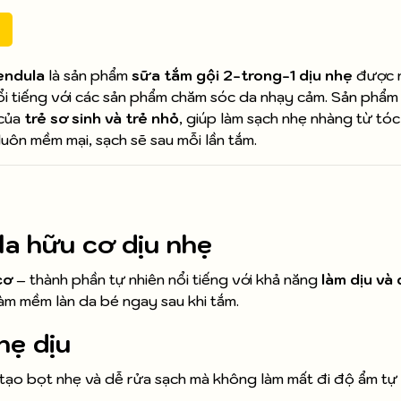
endula
là sản phẩm
sữa tắm gội 2-trong-1 dịu nhẹ
được n
i tiếng với các sản phẩm chăm sóc da nhạy cảm. Sản phẩm
 của
trẻ sơ sinh và trẻ nhỏ
, giúp làm sạch nhẹ nhàng từ tó
uôn mềm mại, sạch sẽ sau mỗi lần tắm.
la hữu cơ dịu nhẹ
cơ
– thành phần tự nhiên nổi tiếng với khả năng
làm dịu và
làm mềm làn da bé ngay sau khi tắm.
hẹ dịu
 tạo bọt nhẹ và dễ rửa sạch mà không làm mất đi độ ẩm tự