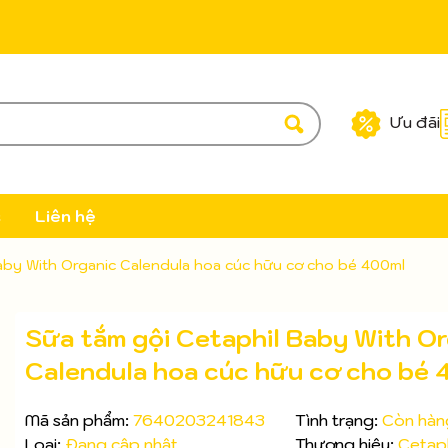
Ưu đãi
c
Liên hệ
aby With Organic Calendula hoa cúc hữu cơ cho bé 400ml
Sữa tắm gội Cetaphil Baby With Or
Calendula hoa cúc hữu cơ cho bé 
Mã sản phẩm:
7640203241843
Tình trạng:
Còn hàn
Loại:
Đang cập nhật
Thương hiệu:
Cetaph