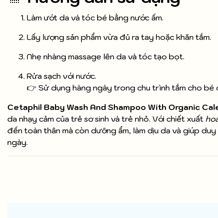
Làm ướt da và tóc bé bằng nước ấm.
Lấy lượng sản phẩm vừa đủ ra tay hoặc khăn tắm.
Nhẹ nhàng massage lên da và tóc tạo bọt.
Rửa sạch với nước.
👉 Sử dụng hàng ngày trong chu trình tắm cho bé 
Cetaphil Baby Wash And Shampoo With Organic Cal
da nhạy cảm của trẻ sơ sinh và trẻ nhỏ. Với chiết xuất
hoa
đến toàn thân mà còn dưỡng ẩm, làm dịu da và giúp duy 
ngày.