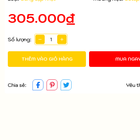
305.000₫
Mã giảm giá:
Ngày hết hạn:
Số lượng:
Điều kiện:
THÊM VÀO GIỎ HÀNG
MUA NGA
Chia sẻ:
Yêu t