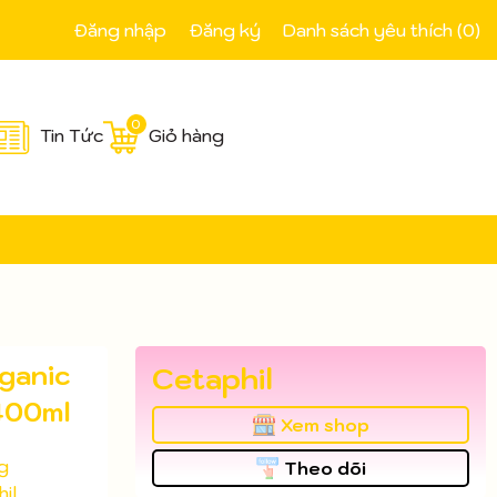
Đăng nhập
Đăng ký
Danh sách yêu thích (
0
)
0
Tin Tức
Giỏ hàng
ganic
Cetaphil
400ml
Xem shop
g
Theo dõi
il