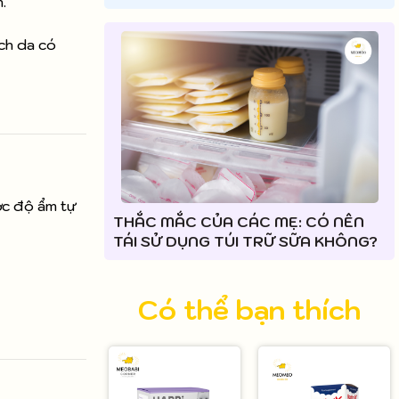
.
ch da có
ợc độ ẩm tự
THẮC MẮC CỦA CÁC MẸ: CÓ NÊN
TÁI SỬ DỤNG TÚI TRỮ SỮA KHÔNG?
Có thể bạn thích