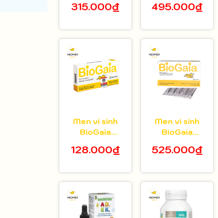
315.000₫
495.000₫
tuổi hộp 20 gói
bé 5ml
Men vi sinh
Men vi sinh
BioGaia
BioGaia
Protectis dạng
Protectis dạng
128.000₫
525.000₫
viên hộp 10
bột hộp 30 gói
viên