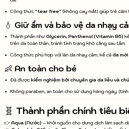
Công thức “
tear free
” (không cay mắt) giúp trẻ cảm 
💧
Giữ ẩm và bảo vệ da nhạy c
Thành phần như
Glycerin, Panthenol (Vitamin B5)
kế
trên da toàn thân, tránh tình trạng khô căng sau tắm.
Công thức phù hợp với làn da nhạy cảm, kể cả
da mới
👶
An toàn cho bé
Đã được
kiểm nghiệm bởi chuyên gia da liễu và ch
Không paraben, an toàn cho sử dụng hàng ngày. (tính
🧬
Thành phần chính tiêu bi
👉
Aqua (Nước)
– khởi nguồn cho dung dịch làm sạch dị