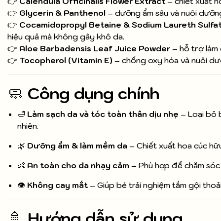
👉
Calendula Officinalis Flower Extract
– chiết xuất h
👉
Glycerin & Panthenol
– dưỡng ẩm sâu và nuôi dưỡn
👉
Cocamidopropyl Betaine & Sodium Laureth Sulfa
hiệu quả mà không gây khô da.
👉
Aloe Barbadensis Leaf Juice Powder
– hỗ trợ làm 
👉
Tocopherol (Vitamin E)
– chống oxy hóa và nuôi dư
🧼
Công dụng chính
🛁
Làm sạch da và tóc toàn thân dịu nhẹ
– Loại bỏ 
nhiên.
🌿
Dưỡng ẩm & làm mềm da
– Chiết xuất hoa cúc hữu
👶
An toàn cho da nhạy cảm
– Phù hợp để chăm sóc c
👁️
Không cay mắt
– Giúp bé trải nghiệm tắm gội thoả
🚿
Hướng dẫn sử dụng