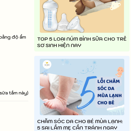
n bằng độ ẩm
TOP 5 LOẠI NÚM BÌNH SỮA CHO TRẺ
SƠ SINH HIỆN NAY
 sữa tắm này)
CHĂM SÓC DA CHO BÉ MÙA LẠNH:
5 SAI LẦM MẸ CẦN TRÁNH NGAY