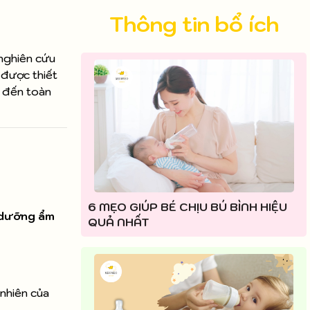
Thông tin bổ ích
ghiên cứu
 được thiết
c đến toàn
6 MẸO GIÚP BÉ CHỊU BÚ BÌNH HIỆU
 dưỡng ẩm
QUẢ NHẤT
 nhiên của