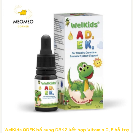
WelKids ADEK bổ sung D3K2 kết hợp Vitamin A, E hỗ trợ