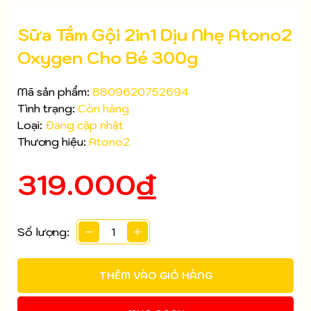
Sữa Tắm Gội 2in1 Dịu Nhẹ Atono2
Oxygen Cho Bé 300g
Mã sản phẩm:
8809620752694
Tình trạng:
Còn hàng
Loại:
Đang cập nhật
Thương hiệu:
Atono2
319.000₫
Số lượng:
Mã giảm giá:
THÊM VÀO GIỎ HÀNG
Ngày hết hạn: