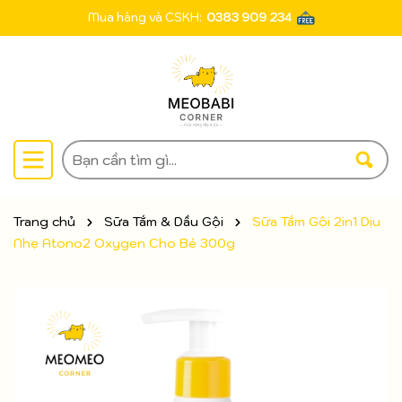
Mua hàng và CSKH:
0383 909 234
Trang chủ
Sữa Tắm & Dầu Gội
Sữa Tắm Gội 2in1 Dịu
Nhẹ Atono2 Oxygen Cho Bé 300g