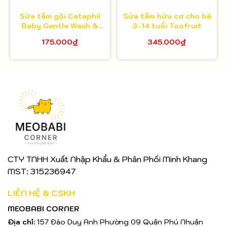
Sữa tắm gội Cetaphil
Sữa tắm hữu cơ cho bé
Baby Gentle Wash &
3-14 tuổi Toofruit
Shampoo 230ml
175.000₫
345.000₫
CTY TNHH Xuất Nhập Khẩu & Phân Phối Minh Khang
MST: 315236947
LIÊN HỆ & CSKH
MEOBABI CORNER
Địa chỉ:
157 Đào Duy Anh Phường 09 Quận Phú Nhuận