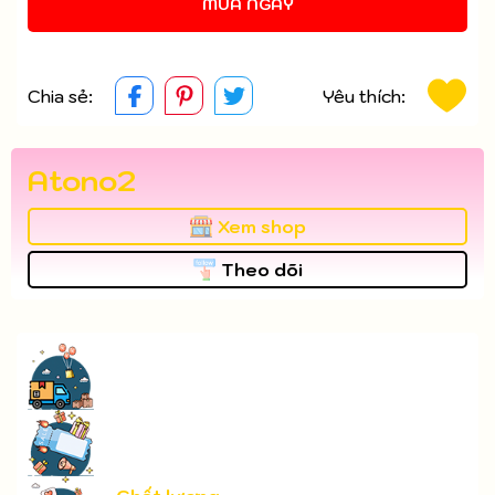
Điều kiện:
MUA NGAY
Chia sẻ:
Yêu thích:
Atono2
Xem shop
Theo dõi