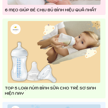
6 MẸO GIÚP BÉ CHỊU BÚ BÌNH HIỆU QUẢ NHẤT
TOP 5 LOẠI NÚM BÌNH SỮA CHO TRẺ SƠ SINH
HIỆN NAY