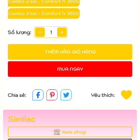
Combo 2 lon - Comfort 1+ 360G
Mã giảm giá:
Combo 3 lon - Comfort 1+ 360G
Ngày hết hạn:
Số lượng:
Điều kiện:
THÊM VÀO GIỎ HÀNG
MUA NGAY
Chia sẻ:
Yêu thích:
Similac
Xem shop