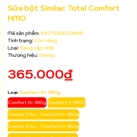
Sữa bột Similac Total Comfort
HMO
Mã sản phẩm:
8427030003689
Tình trạng:
Còn hàng
Loại:
Đang cập nhật
Thương hiệu:
Similac
365.000₫
Loại:
Comfort 0+ 360g
Comfort 0+ 360g
Comfort 1+ 360G
Combo 2 lon - Comfort 0+ 360g
Combo 3 lon - Comfort 0+ 360g