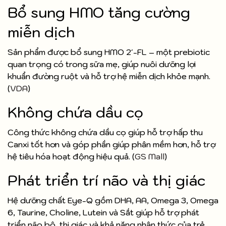
Bổ sung HMO tăng cường
miễn dịch
Sản phẩm được bổ sung HMO 2'-FL – một prebiotic
quan trọng có trong sữa mẹ, giúp nuôi dưỡng lợi
khuẩn đường ruột và hỗ trợ hệ miễn dịch khỏe mạnh.
(
VDA
)
Không chứa dầu cọ
Công thức không chứa dầu cọ giúp hỗ trợ hấp thu
Canxi tốt hơn và góp phần giúp phân mềm hơn, hỗ trợ
hệ tiêu hóa hoạt động hiệu quả. (
GS Mall
)
Phát triển trí não và thị giác
Hệ dưỡng chất Eye-Q gồm DHA, AA, Omega 3, Omega
6, Taurine, Choline, Lutein và Sắt giúp hỗ trợ phát
triển não bộ, thị giác và khả năng nhận thức của trẻ.