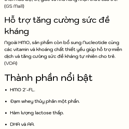
(
GS Mall
)
Hỗ trợ tăng cường sức đề
kháng
Ngoài HMO, sản phẩm còn bổ sung Nucleotide cùng
các vitamin và khoáng chất thiết yếu giúp hỗ trợ miễn
dịch và tăng cường sức đề kháng tự nhiên cho trẻ.
(
VDA
)
Thành phần nổi bật
HMO 2'-FL.
Đạm whey thủy phân một phần.
Hàm lượng lactose thấp.
DHA và AA.