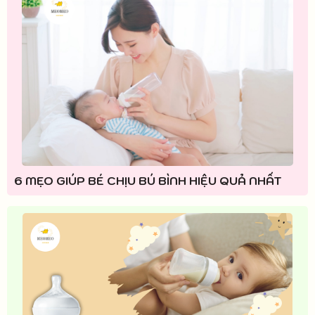
6 MẸO GIÚP BÉ CHỊU BÚ BÌNH HIỆU QUẢ NHẤT