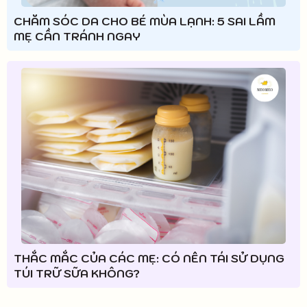
CHĂM SÓC DA CHO BÉ MÙA LẠNH: 5 SAI LẦM
MẸ CẦN TRÁNH NGAY
THẮC MẮC CỦA CÁC MẸ: CÓ NÊN TÁI SỬ DỤNG
TÚI TRỮ SỮA KHÔNG?