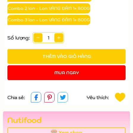
Điều kiện:
Combo 2 lon - Lon VÀNG ĐẬM 1+ 800G
Combo 3 lon - Lon VÀNG ĐẬM 1+ 800G
Số lượng:
THÊM VÀO GIỎ HÀNG
MUA NGAY
Chia sẻ:
Yêu thích:
Nutifood
Xem shop