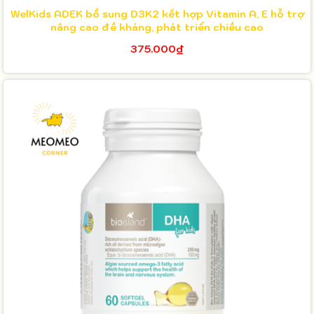
WelKids ADEK bổ sung D3K2 kết hợp Vitamin A, E hỗ trợ
nâng cao đề kháng, phát triển chiều cao
375.000₫