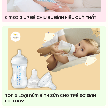
6 MẸO GIÚP BÉ CHỊU BÚ BÌNH HIỆU QUẢ NHẤT
TOP 5 LOẠI NÚM BÌNH SỮA CHO TRẺ SƠ SINH
HIỆN NAY