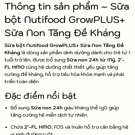
Thông tin sản phẩm – Sữa
bột Nutifood GrowPLUS+
Sữa Non Tăng Đề Kháng
Sữa bột Nutifood GrowPLUS+ Sữa Non Tăng Đề
Kháng
là dòng sản phẩm dinh dưỡng dành cho trẻ từ 1
tuổi trở lên, được bổ sung
Sữa non 24h từ Mỹ
,
2'-
FL HMO
cùng hệ dưỡng chất thiết yếu giúp tăng
cường đề kháng, hỗ trợ tiêu hóa khỏe mạnh và phát
triển toàn diện.
Đặc điểm nổi bật
Bổ sung
Sữa non 24h
giàu kháng thể IgG giúp
tăng cường hệ miễn dịch tự nhiên.
Chứa
2'-FL HMO
, FOS và Inulin hỗ trợ cân bằng hệ
vi sinh đường ruột.