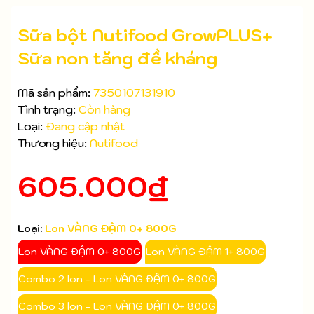
Sữa bột Nutifood GrowPLUS+
Sữa non tăng đề kháng
Mã sản phẩm:
7350107131910
Tình trạng:
Còn hàng
Loại:
Đang cập nhật
Thương hiệu:
Nutifood
605.000₫
Loại:
Lon VÀNG ĐẬM 0+ 800G
Lon VÀNG ĐẬM 0+ 800G
Lon VÀNG ĐẬM 1+ 800G
Mã giảm giá:
Combo 2 lon - Lon VÀNG ĐẬM 0+ 800G
Ngày hết hạn:
Combo 3 lon - Lon VÀNG ĐẬM 0+ 800G