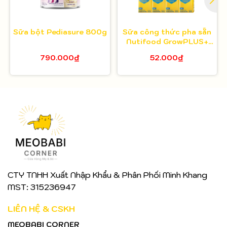
Sữa bột Pediasure 800g
Sữa công thức pha sẵn
Nutifood GrowPLUS+
Colostrum Lactoferrin
790.000₫
52.000₫
CTY TNHH Xuất Nhập Khẩu & Phân Phối Minh Khang
MST: 315236947
LIÊN HỆ & CSKH
MEOBABI CORNER