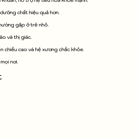
 khuẩn, hỗ trợ hệ tiêu hóa khỏe mạnh.
 dưỡng chất hiệu quả hơn.
hường gặp ở trẻ nhỏ.
ão và thị giác.
ển chiều cao và hệ xương chắc khỏe.
mọi nơi.
t