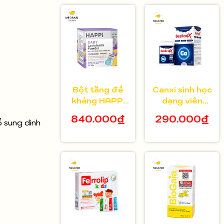
Bột tăng đề
Canxi sinh học
kháng HAPPi
dạng viên
Lactoferrin
Bestical X cho
840.000₫
290.000₫
ổ sung dinh
Baby Úc cho
bé từ 8 tuổi 30
bé từ 1 tháng
viên
tuổi