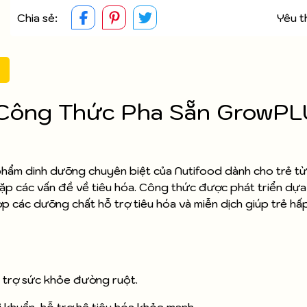
Chia sẻ:
Yêu t
 Công Thức Pha Sẵn GrowP
phẩm dinh dưỡng chuyên biệt của Nutifood dành cho trẻ từ 
ặp các vấn đề về tiêu hóa. Công thức được phát triển dựa
ợp các dưỡng chất hỗ trợ tiêu hóa và miễn dịch giúp trẻ hấ
 trợ sức khỏe đường ruột.