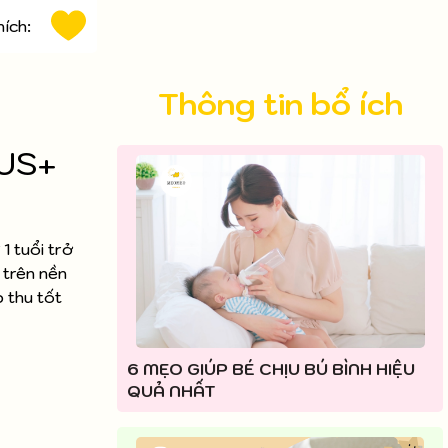
hích:
Thông tin bổ ích
LUS+
1 tuổi trở
 trên nền
p thu tốt
6 MẸO GIÚP BÉ CHỊU BÚ BÌNH HIỆU
QUẢ NHẤT