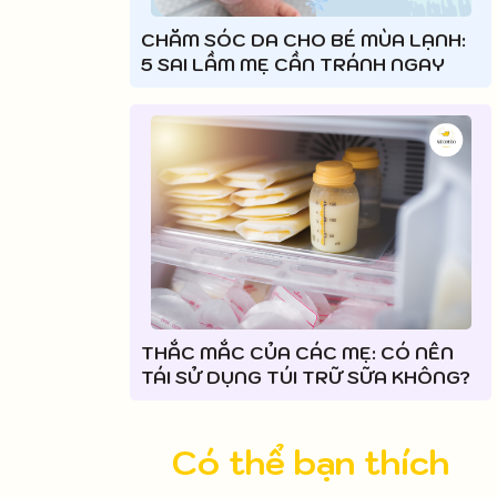
CHĂM SÓC DA CHO BÉ MÙA LẠNH:
5 SAI LẦM MẸ CẦN TRÁNH NGAY
THẮC MẮC CỦA CÁC MẸ: CÓ NÊN
TÁI SỬ DỤNG TÚI TRỮ SỮA KHÔNG?
Có thể bạn thích