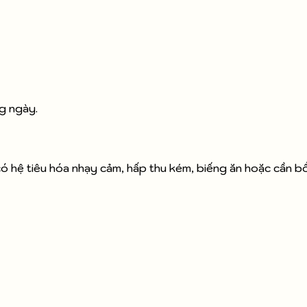
g ngày.
 có hệ tiêu hóa nhạy cảm, hấp thu kém, biếng ăn hoặc cần b