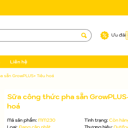
Ưu đãi
c
Liên hệ
a sẵn GrowPLUS+ Tiêu hoá
Sữa công thức pha sẵn GrowPLUS+
hoá
Mã sản phẩm:
MM230
Tình trạng:
Còn hàn
Loại:
Đang cập nhật
Thương hiệu:
Nutif