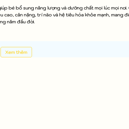
i giúp bé bổ sung năng lượng và dưỡng chất mọi lúc mọi nơi
iều cao, cân nặng, trí não và hệ tiêu hóa khỏe mạnh, mang 
ững năm đầu đời.
Xem thêm