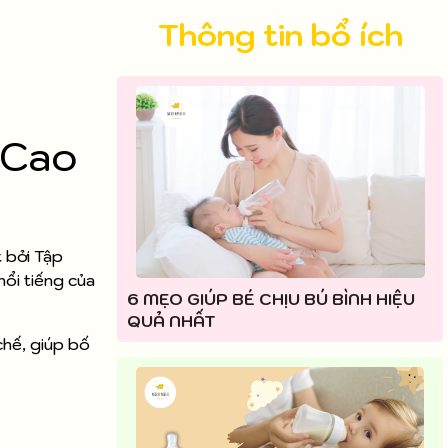
Thông tin bổ ích
 Cao
 bởi Tập
ổi tiếng của
6 MẸO GIÚP BÉ CHỊU BÚ BÌNH HIỆU
QUẢ NHẤT
chế, giúp bố