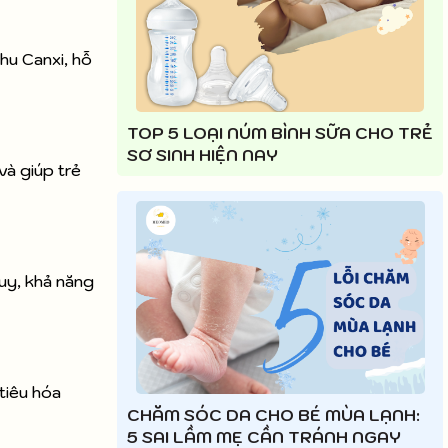
hu Canxi, hỗ
TOP 5 LOẠI NÚM BÌNH SỮA CHO TRẺ
SƠ SINH HIỆN NAY
và giúp trẻ
duy, khả năng
tiêu hóa
CHĂM SÓC DA CHO BÉ MÙA LẠNH:
5 SAI LẦM MẸ CẦN TRÁNH NGAY