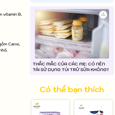
 vitamin B,
gồm Canxi,
nhỏ.
THẮC MẮC CỦA CÁC MẸ: CÓ NÊN
TÁI SỬ DỤNG TÚI TRỮ SỮA KHÔNG?
Có thể bạn thích