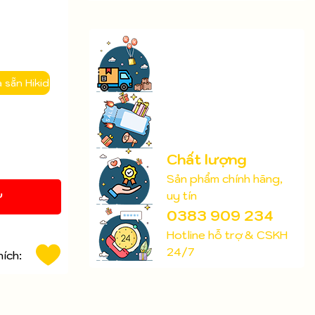
 sẵn Hikid
Chất lượng
Sản phẩm chính hãng,
uy tín
Y
0383 909 234
Hotline hỗ trợ & CSKH
24/7
hích: