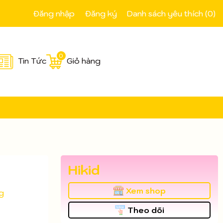
Đăng nhập
Đăng ký
Danh sách yêu thích (
0
)
0
Tin Tức
Giỏ hàng
Hikid
Xem shop
g
Theo dõi