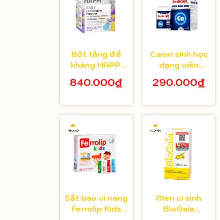
Bột tăng đề
Canxi sinh học
kháng HAPPi
dạng viên
Lactoferrin
Bestical X cho
840.000₫
290.000₫
Baby Úc cho
bé từ 8 tuổi 30
bé từ 1 tháng
viên
tuổi
Sắt bao vi nang
Men vi sinh
Ferrolip Kids
BioGaia
cho bé từ 1
Protectis cho