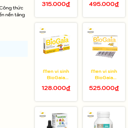
315.000₫
495.000₫
tuổi hộp 20 gói
bé 5ml
. Công thức
đến nền tảng
Men vi sinh
Men vi sinh
BioGaia
BioGaia
Protectis dạng
Protectis dạng
128.000₫
525.000₫
viên hộp 10
bột hộp 30 gói
viên