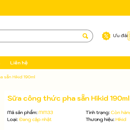
Ưu đãi
c
Liên hệ
a sẵn Hikid 190ml
Sữa công thức pha sẵn Hikid 190ml
Mã sản phẩm:
MM33
Tình trạng:
Còn hàn
Loại:
Đang cập nhật
Thương hiệu:
Hikid