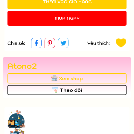
THÊM VÀO GIỎ HÀNG
Điều kiện:
MUA NGAY
Chia sẻ:
Yêu thích:
Atono2
Xem shop
Theo dõi