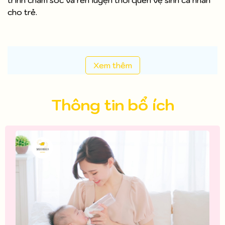
trình chăm sóc và rèn luyện thói quen vệ sinh cá nhân
cho trẻ.
Xem thêm
Thông tin bổ ích