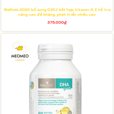
WelKids ADEK bổ sung D3K2 kết hợp Vitamin A, E hỗ trợ
nâng cao đề kháng, phát triển chiều cao
375.000₫