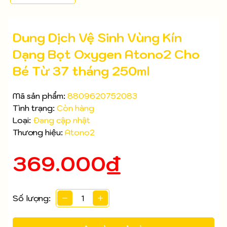
Dung Dịch Vệ Sinh Vùng Kín
Dạng Bọt Oxygen Atono2 Cho
Bé Từ 37 tháng 250ml
Mã sản phẩm:
8809620752083
Tình trạng:
Còn hàng
Loại:
Đang cập nhật
Thương hiệu:
Atono2
369.000₫
Mã giảm giá:
Số lượng:
Ngày hết hạn: