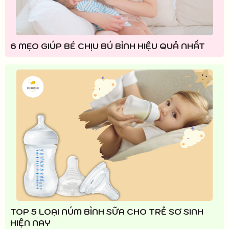
6 MẸO GIÚP BÉ CHỊU BÚ BÌNH HIỆU QUẢ NHẤT
TOP 5 LOẠI NÚM BÌNH SỮA CHO TRẺ SƠ SINH
HIỆN NAY