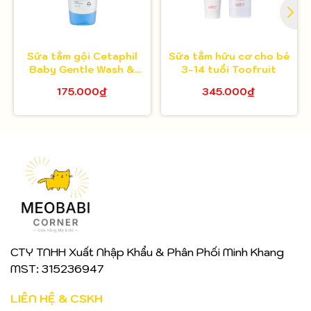
Sữa tắm gội Cetaphil
Sữa tắm hữu cơ cho bé
Baby Gentle Wash &
3-14 tuổi Toofruit
Shampoo 230ml
175.000₫
345.000₫
CTY TNHH Xuất Nhập Khẩu & Phân Phối Minh Khang
MST: 315236947
LIÊN HỆ & CSKH