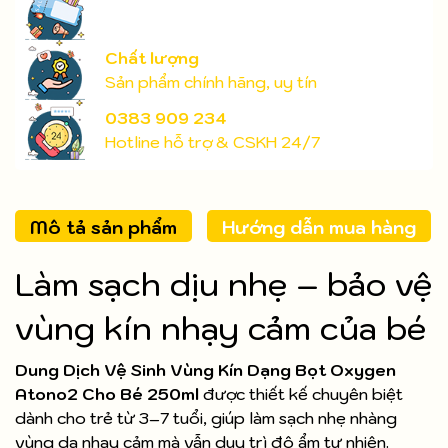
Chất lượng
Sản phẩm chính hãng, uy tín
0383 909 234
Hotline hỗ trợ & CSKH 24/7
Mô tả sản phẩm
Hướng dẫn mua hàng
Làm sạch dịu nhẹ – bảo vệ
vùng kín nhạy cảm của bé
Dung Dịch Vệ Sinh Vùng Kín Dạng Bọt Oxygen
Atono2 Cho Bé 250ml
được thiết kế chuyên biệt
dành cho trẻ từ 3–7 tuổi, giúp làm sạch nhẹ nhàng
vùng da nhạy cảm mà vẫn duy trì độ ẩm tự nhiên.