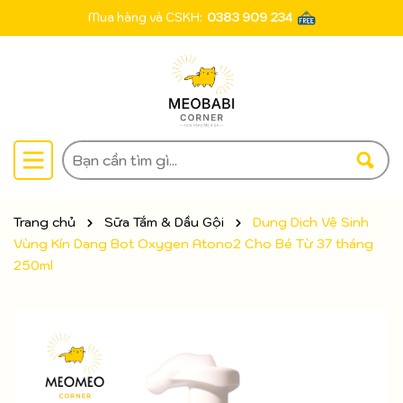
Mua hàng và CSKH:
0383 909 234
Trang chủ
Sữa Tắm & Dầu Gội
Dung Dịch Vệ Sinh
Vùng Kín Dạng Bọt Oxygen Atono2 Cho Bé Từ 37 tháng
250ml