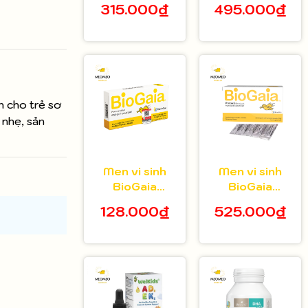
315.000₫
495.000₫
tuổi hộp 20 gói
bé 5ml
 cho trẻ sơ
 nhẹ, sản
Men vi sinh
Men vi sinh
BioGaia
BioGaia
Protectis dạng
Protectis dạng
128.000₫
525.000₫
viên hộp 10
bột hộp 30 gói
viên