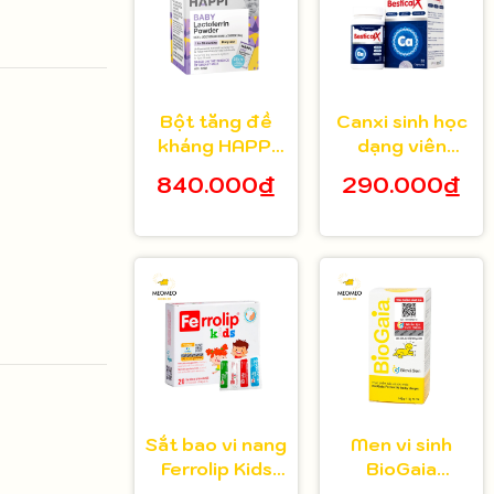
Bột tăng đề
Canxi sinh học
kháng HAPPi
dạng viên
Lactoferrin
Bestical X cho
840.000₫
290.000₫
Baby Úc cho
bé từ 8 tuổi 30
bé từ 1 tháng
viên
tuổi
Sắt bao vi nang
Men vi sinh
Ferrolip Kids
BioGaia
cho bé từ 1
Protectis cho