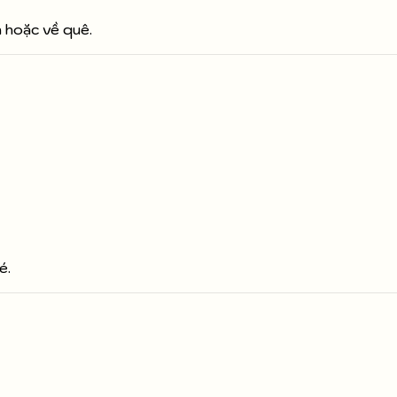
h hoặc về quê.
é.