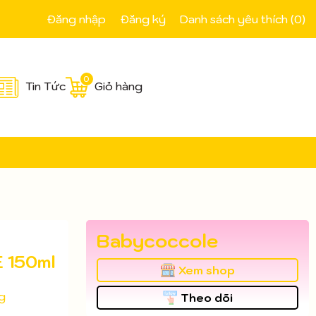
Đăng nhập
Đăng ký
Danh sách yêu thích (
0
)
0
Tin Tức
Giỏ hàng
Babycoccole
 150ml
Xem shop
g
Theo dõi