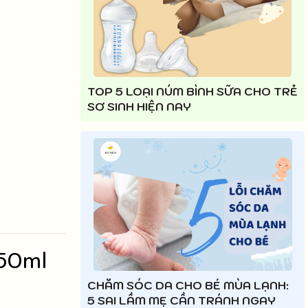
TOP 5 LOẠI NÚM BÌNH SỮA CHO TRẺ
SƠ SINH HIỆN NAY
50ml
CHĂM SÓC DA CHO BÉ MÙA LẠNH:
5 SAI LẦM MẸ CẦN TRÁNH NGAY