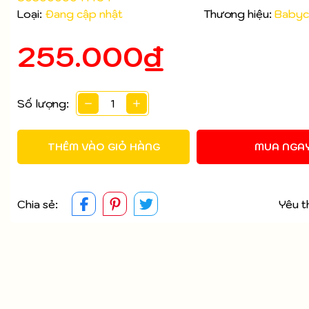
Loại:
Đang cập nhật
Thương hiệu:
Babyc
Mã giảm giá:
255.000₫
Ngày hết hạn:
Điều kiện:
Số lượng:
THÊM VÀO GIỎ HÀNG
MUA NGA
Chia sẻ:
Yêu t