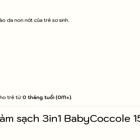
ào da non nớt của trẻ sơ sinh.
ẹ
ho trẻ từ
0 tháng tuổi (0M+)
.
àm sạch 3in1 BabyCoccole 1