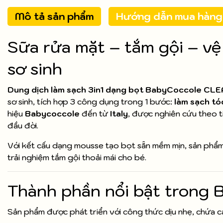
Mô tả sản phẩm
Hướng dẫn mua hàng
Sữa rửa mặt – tắm gội – vệ
sơ sinh
Dung dịch làm sạch 3in1 dạng bọt BabyCoccole C
sơ sinh, tích hợp 3 công dụng trong 1 bước:
làm sạch tó
hiệu
Babycoccole
đến từ
Italy
, được nghiên cứu theo 
đầu đời.
Với kết cấu dạng mousse tạo bọt sẵn mềm mịn, sản phẩm
trải nghiệm tắm gội thoải mái cho bé.
Thành phần nổi bật trong
Sản phẩm được phát triển với công thức dịu nhẹ, chứa c