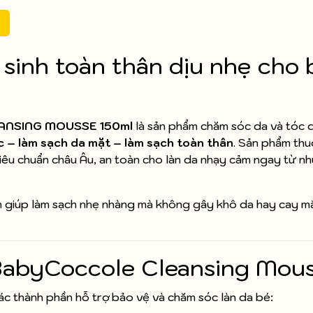
 sinh toàn thân dịu nhẹ cho 
LEANSING MOUSSE 150ml
là sản phẩm chăm sóc da và tóc 
c – làm sạch da mặt – làm sạch toàn thân
. Sản phẩm th
tiêu chuẩn châu Âu, an toàn cho làn da nhạy cảm ngay từ 
 giúp làm sạch nhẹ nhàng mà không gây khô da hay cay mắ
 BabyCoccole Cleansing Mou
ác thành phần hỗ trợ bảo vệ và chăm sóc làn da bé: