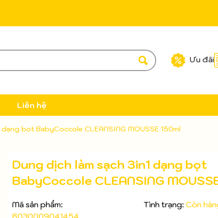
Ưu đãi
c
Liên hệ
in1 dạng bọt BabyCoccole CLEANSING MOUSSE 150ml
Dung dịch làm sạch 3in1 dạng bọt
BabyCoccole CLEANSING MOUSSE
Mã sản phẩm:
Tình trạng:
Còn hàn
8030009041454