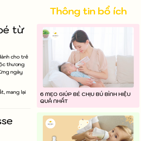
Thông tin bổ ích
bé từ
dành cho trẻ
uộc thương
những ngày
t, mang lại
6 MẸO GIÚP BÉ CHỊU BÚ BÌNH HIỆU
QUẢ NHẤT
sse