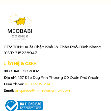
CTY TNHH Xuất Nhập Khẩu & Phân Phối Minh Khang
MST: 315236947
LIÊN HỆ & CSKH
MEOBABI CORNER
Địa chỉ:
157 Đào Duy Anh Phường 09 Quận Phú Nhuận
Điện thoại:
0383 909 234
Email:
enquiries@minhkhangimex.com