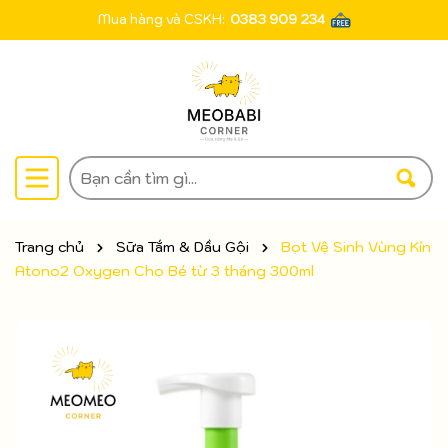
Mua hàng và CSKH:
0383 909 234
Trang chủ
Sữa Tắm & Dầu Gội
Bọt Vệ Sinh Vùng Kín
Atono2 Oxygen Cho Bé từ 3 tháng 300ml