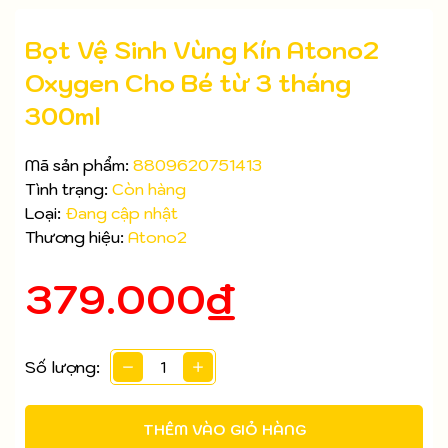
Bọt Vệ Sinh Vùng Kín Atono2
Oxygen Cho Bé từ 3 tháng
300ml
Mã sản phẩm:
8809620751413
Tình trạng:
Còn hàng
Loại:
Đang cập nhật
Thương hiệu:
Atono2
379.000₫
Mã giảm giá:
Số lượng:
Ngày hết hạn:
THÊM VÀO GIỎ HÀNG
Điều kiện: