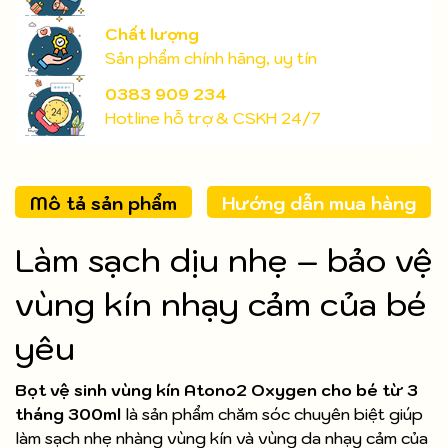
Chất lượng
Sản phẩm chính hãng, uy tín
0383 909 234
Hotline hỗ trợ & CSKH 24/7
Mô tả sản phẩm
Hướng dẫn mua hàng
Làm sạch dịu nhẹ – bảo vệ
vùng kín nhạy cảm của bé
yêu
Bọt vệ sinh vùng kín Atono2 Oxygen cho bé từ 3
tháng 300ml
là sản phẩm chăm sóc chuyên biệt giúp
làm sạch nhẹ nhàng vùng kín và vùng da nhạy cảm của