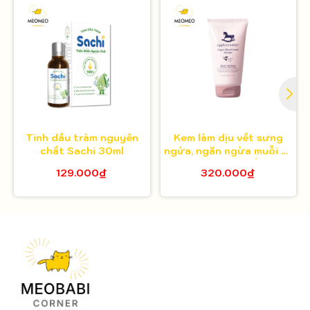
Tinh dầu tràm nguyên
Kem làm dịu vết sưng
chất Sachi 30ml
ngứa, ngăn ngừa muỗi và
côn trùng cắn
129.000₫
320.000₫
Applecrumby Super
BuzzGuard Cream, 50ml