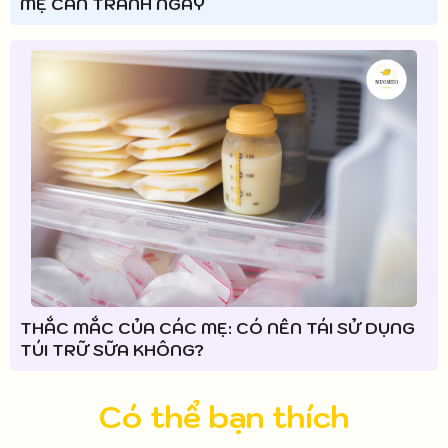
MẸ CẦN TRÁNH NGAY
THẮC MẮC CỦA CÁC MẸ: CÓ NÊN TÁI SỬ DỤNG
TÚI TRỮ SỮA KHÔNG?
Có thể bạn thích