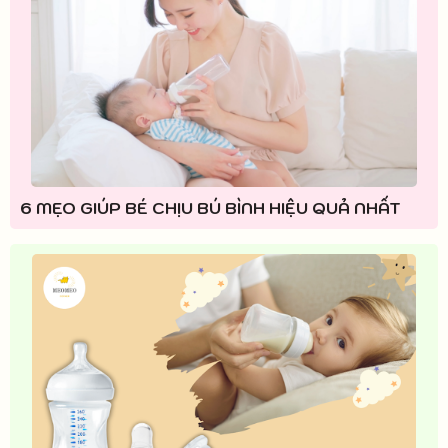
6 MẸO GIÚP BÉ CHỊU BÚ BÌNH HIỆU QUẢ NHẤT