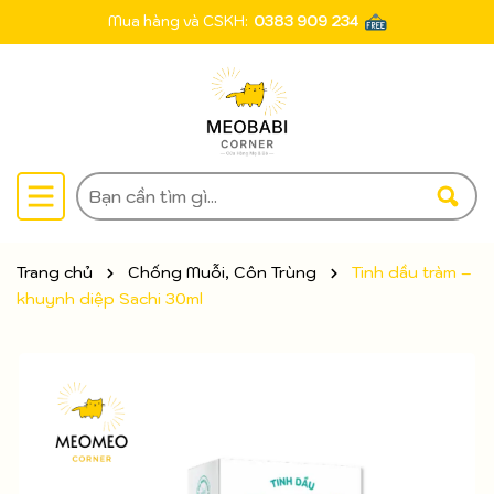
Mua hàng và CSKH:
0383 909 234
Trang chủ
Chống Muỗi, Côn Trùng
Tinh dầu tràm –
khuynh diệp Sachi 30ml