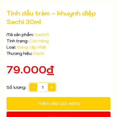
Tinh dầu tràm – khuynh diệp
Sachi 30ml
Mã sản phẩm:
Sachi11
Tình trạng:
Còn hàng
Loại:
Đang cập nhật
Thương hiệu:
Sachi
79.000₫
Số lượng:
Mã giảm giá:
Ngày hết hạn:
THÊM VÀO GIỎ HÀNG
Điều kiện: