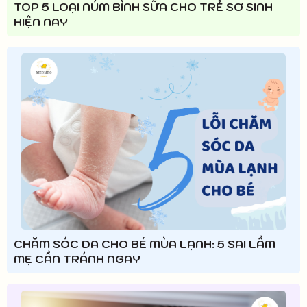
TOP 5 LOẠI NÚM BÌNH SỮA CHO TRẺ SƠ SINH
HIỆN NAY
CHĂM SÓC DA CHO BÉ MÙA LẠNH: 5 SAI LẦM
MẸ CẦN TRÁNH NGAY