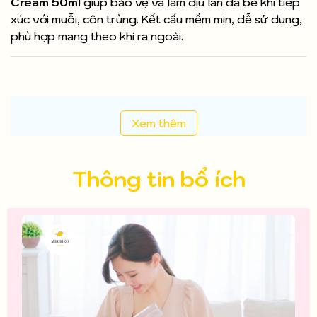
Cream 50ml
giúp bảo vệ và làm dịu làn da bé khi tiếp
xúc với muỗi, côn trùng. Kết cấu mềm mịn, dễ sử dụng,
phù hợp mang theo khi ra ngoài.
Xem thêm
Thông tin bổ ích