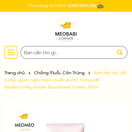
Mua hàng và CSKH:
0383 909 234
Trang chủ
Chống Muỗi, Côn Trùng
Kem làm dịu vết
sưng ngứa, ngăn ngừa muỗi và côn trùng cắn
Applecrumby Super BuzzGuard Cream, 50ml