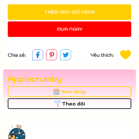
Ngày hết hạn:
THÊM VÀO GIỎ HÀNG
Điều kiện:
MUA NGAY
Chia sẻ:
Yêu thích:
Applecrumby
Xem shop
Theo dõi