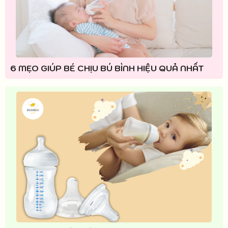
6 MẸO GIÚP BÉ CHỊU BÚ BÌNH HIỆU QUẢ NHẤT