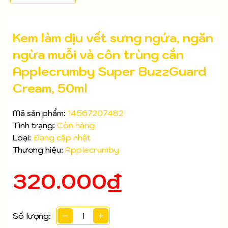
Kem làm dịu vết sưng ngứa, ngăn
ngừa muỗi và côn trùng cắn
Applecrumby Super BuzzGuard
Cream, 50ml
Mã sản phẩm:
14567207482
Tình trạng:
Còn hàng
Loại:
Đang cập nhật
Thương hiệu:
Applecrumby
320.000₫
Mã giảm giá:
Số lượng: