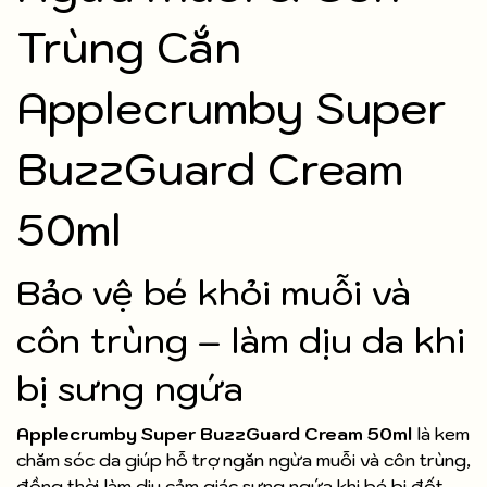
Trùng Cắn
Applecrumby Super
BuzzGuard Cream
50ml
Bảo vệ bé khỏi muỗi và
côn trùng – làm dịu da khi
bị sưng ngứa
Applecrumby Super BuzzGuard Cream 50ml
là kem
chăm sóc da giúp hỗ trợ ngăn ngừa muỗi và côn trùng,
đồng thời làm dịu cảm giác sưng ngứa khi bé bị đốt.