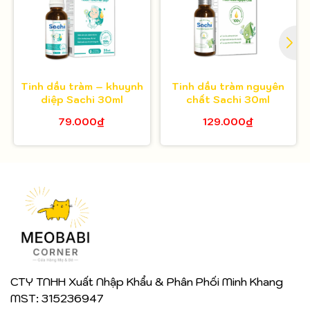
Tinh dầu tràm – khuynh
Tinh dầu tràm nguyên
diệp Sachi 30ml
chất Sachi 30ml
79.000₫
129.000₫
CTY TNHH Xuất Nhập Khẩu & Phân Phối Minh Khang
MST: 315236947