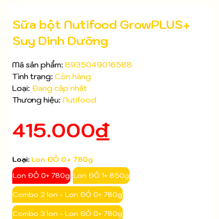
Sữa bột Nutifood GrowPLUS+
Suy Dinh Dưỡng
Mã sản phẩm:
8935049016588
Tình trạng:
Còn hàng
Loại:
Đang cập nhật
Thương hiệu:
Nutifood
415.000₫
Loại:
Lon ĐỎ 0+ 780g
Lon ĐỎ 0+ 780g
Lon ĐỎ 1+ 850g
Mã giảm giá:
Combo 2 lon - Lon ĐỎ 0+ 780g
Ngày hết hạn:
Combo 3 lon - Lon ĐỎ 0+ 780g