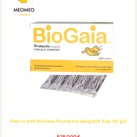
Men vi sinh BioGaia Protectis dạng bột hộp 30 gói
525.000₫