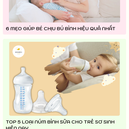
6 MẸO GIÚP BÉ CHỊU BÚ BÌNH HIỆU QUẢ NHẤT
TOP 5 LOẠI NÚM BÌNH SỮA CHO TRẺ SƠ SINH
HIỆN NAY