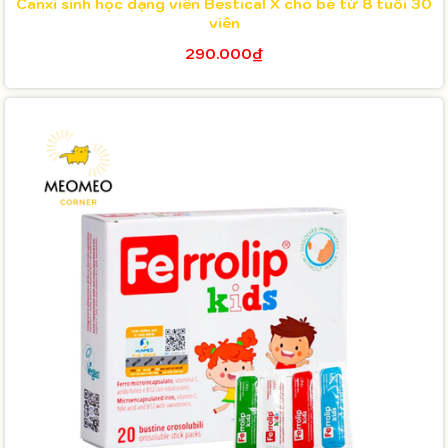
Canxi sinh học dạng viên Bestical X cho bé từ 8 tuổi 30
viên
290.000₫