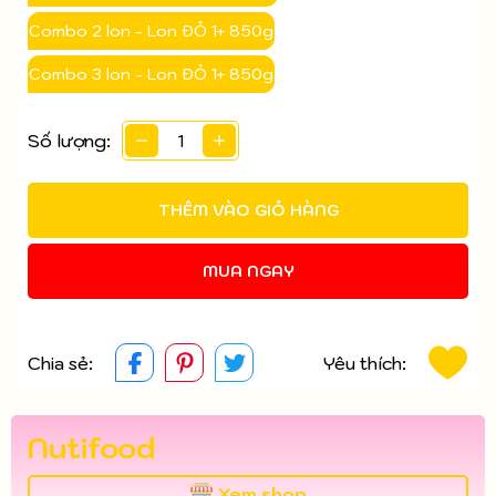
Điều kiện:
Combo 2 lon - Lon ĐỎ 1+ 850g
Combo 3 lon - Lon ĐỎ 1+ 850g
Số lượng:
THÊM VÀO GIỎ HÀNG
MUA NGAY
Chia sẻ:
Yêu thích:
Nutifood
Xem shop