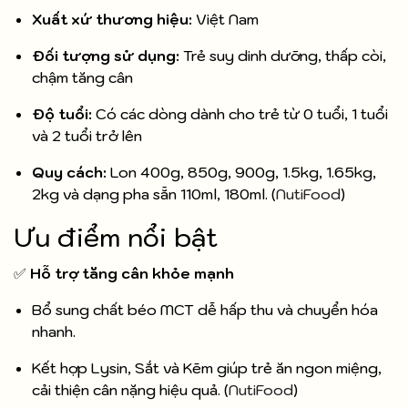
Xuất xứ thương hiệu:
Việt Nam
Đối tượng sử dụng:
Trẻ suy dinh dưỡng, thấp còi,
chậm tăng cân
Độ tuổi:
Có các dòng dành cho trẻ từ 0 tuổi, 1 tuổi
và 2 tuổi trở lên
Quy cách:
Lon 400g, 850g, 900g, 1.5kg, 1.65kg,
2kg và dạng pha sẵn 110ml, 180ml. (
NutiFood
)
Ưu điểm nổi bật
✅
Hỗ trợ tăng cân khỏe mạnh
Bổ sung chất béo MCT dễ hấp thu và chuyển hóa
nhanh.
Kết hợp Lysin, Sắt và Kẽm giúp trẻ ăn ngon miệng,
cải thiện cân nặng hiệu quả. (
NutiFood
)