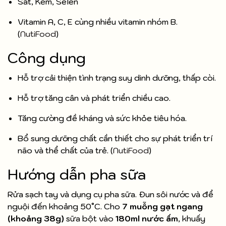
Sắt, Kẽm, Selen
Vitamin A, C, E cùng nhiều vitamin nhóm B.
(
NutiFood
)
Công dụng
Hỗ trợ cải thiện tình trạng suy dinh dưỡng, thấp còi.
Hỗ trợ tăng cân và phát triển chiều cao.
Tăng cường đề kháng và sức khỏe tiêu hóa.
Bổ sung dưỡng chất cần thiết cho sự phát triển trí
não và thể chất của trẻ. (
NutiFood
)
Hướng dẫn pha sữa
Rửa sạch tay và dụng cụ pha sữa. Đun sôi nước và để
nguội đến khoảng 50°C. Cho
7 muỗng gạt ngang
(khoảng 38g)
sữa bột vào
180ml nước ấm
, khuấy