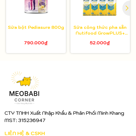
Sữa bột Pediasure 800g
Sữa công thức pha sẵn
Nutifood GrowPLUS+
Colostrum Lactoferrin
790.000₫
52.000₫
CTY TNHH Xuất Nhập Khẩu & Phân Phối Minh Khang
MST: 315236947
LIÊN HỆ & CSKH