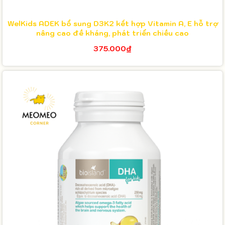
WelKids ADEK bổ sung D3K2 kết hợp Vitamin A, E hỗ trợ
nâng cao đề kháng, phát triển chiều cao
375.000₫