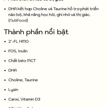
DHA kết hợp Choline và Taurine hỗ trợ phát triển
não bộ, khả năng học hỏi, ghi nhớ và thị giác.
(
NutiFood
)
Thành phần nổi bật
2'-FL HMO
FOS, Inulin
Chất béo MCT
DHA
Choline, Taurine
Lysin
Canxi, Vitamin D3