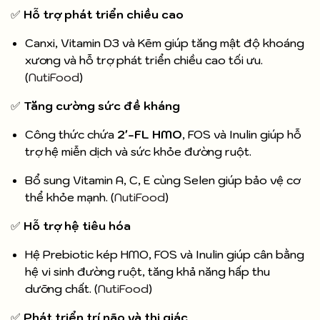
✅
Hỗ trợ phát triển chiều cao
Canxi, Vitamin D3 và Kẽm giúp tăng mật độ khoáng
xương và hỗ trợ phát triển chiều cao tối ưu.
(
NutiFood
)
✅
Tăng cường sức đề kháng
Công thức chứa
2'-FL HMO
, FOS và Inulin giúp hỗ
trợ hệ miễn dịch và sức khỏe đường ruột.
Bổ sung Vitamin A, C, E cùng Selen giúp bảo vệ cơ
thể khỏe mạnh. (
NutiFood
)
✅
Hỗ trợ hệ tiêu hóa
Hệ Prebiotic kép HMO, FOS và Inulin giúp cân bằng
hệ vi sinh đường ruột, tăng khả năng hấp thu
dưỡng chất. (
NutiFood
)
✅
Phát triển trí não và thị giác