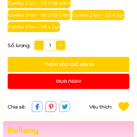
Combo 2 lon - Số 3 (12-24m)
Ngày hết hạn:
Combo 3 lon - Số 3 (12-24m)
Combo 2 lon - Số 4 2y+
Điều kiện:
Combo 3 lon - Số 4 2y+
Số lượng:
THÊM VÀO GIỎ HÀNG
MUA NGAY
Chia sẻ:
Yêu thích:
Bellamy