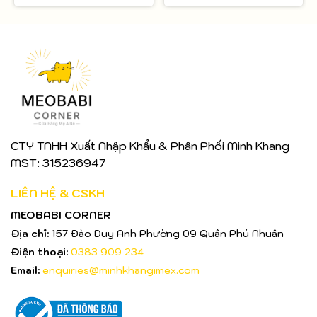
CTY TNHH Xuất Nhập Khẩu & Phân Phối Minh Khang
MST: 315236947
LIÊN HỆ & CSKH
MEOBABI CORNER
Địa chỉ:
157 Đào Duy Anh Phường 09 Quận Phú Nhuận
Điện thoại:
0383 909 234
Email:
enquiries@minhkhangimex.com