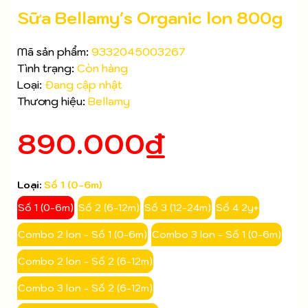
Sữa Bellamy's Organic lon 800g
Mã sản phẩm:
9332045003267
Tình trạng:
Còn hàng
Loại:
Đang cập nhật
Thương hiệu:
Bellamy
890.000₫
Loại:
Số 1 (0-6m)
Số 1 (0-6m)
Số 2 (6-12m)
Số 3 (12-24m)
Số 4 2y+
Combo 2 lon - Số 1 (0-6m)
Combo 3 lon - Số 1 (0-6m)
Combo 2 lon - Số 2 (6-12m)
Combo 3 lon - Số 2 (6-12m)
Mã giảm giá: